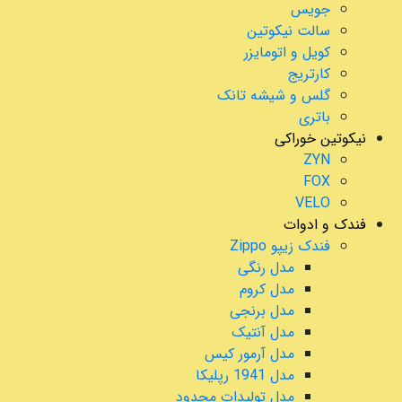
جویس
سالت نیکوتین
کویل و اتومایزر
کارتریج
گلس و شیشه تانک
باتری
نیکوتین خوراکی
ZYN
FOX
VELO
فندک و ادوات
فندک زیپو Zippo
مدل رنگی
مدل کروم
مدل برنجی
مدل آنتیک
مدل آرمور کیس
مدل 1941 رپلیکا
مدل تولیدات محدود