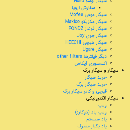
سیگار نوسو Nuso
سفارش اروپا
سیگار موفی Mofee
سیگار مکزیکو Maxico
سیگار فوندز FONDZ
سیگار جوی Joy
سیگار هیچی HEECHI
سیگار Ugare
دیگر فیلترها other filters
اکسسوری آیکاس
سیگار و سیگار برگ
خرید سیگار
خرید سیگار برگ
قیچی و کاتر سیگار برگ
سیگار الکترونیکی
ویپ
ویپ پاد (دوکاره)
پاد سیستم
پاد یکبار مصرف