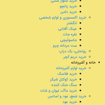
خرید شلوار سنتی
خرید پانچو
خرید دامن
خرید اکسسوری و لوازم شخصی
انگشتر
عینک آفتابی
نقره جات
جاسوئیچی
ست مردانه چرم
روتختی، بک دراپ
خرید دریم کچر
خانه و آشپزخانه
خرید لوازم آشپزخانه
خرید فلاسک
خرید کوکتل شیکر
سنگ خنک کننده
خرید ماگ، لیوان و شات
خرید شمع، عود و اسانس
خرید عود