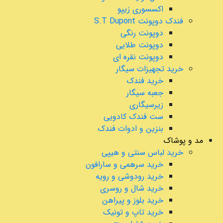
اکسسوری زیپو
فندک دوپونت S.T Dupont
دوپونت رنگی
دوپونت طلایی
دوپونت نقره ای
خرید تجهیزات سیگار
خرید فندک
جعبه سیگار
زیرسیگاری
ست فندک کادویی
بنزین و ادوات فندک
مد و پوشاک
خرید لباس سنتی و هیپی
خرید سرهمی و سارافون
خرید رودوشی و رویه
خرید شال و روسری
خرید بلوز و پیراهن
خرید تاپ و تونیک