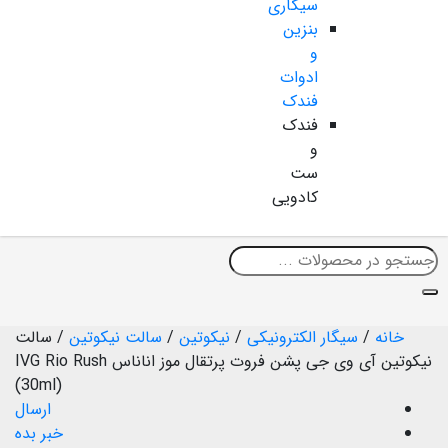
سیگاری
بنزین
و
ادوات
فندک
فندک
و
ست
کادویی
خانه
/
سیگار الکترونیکی
/
نیکوتین
/
سالت نیکوتین
/
سالت
نیکوتین آی وی جی پشن فروت پرتقال موز اناناس IVG Rio Rush
(30ml)
ارسال
خبر بده