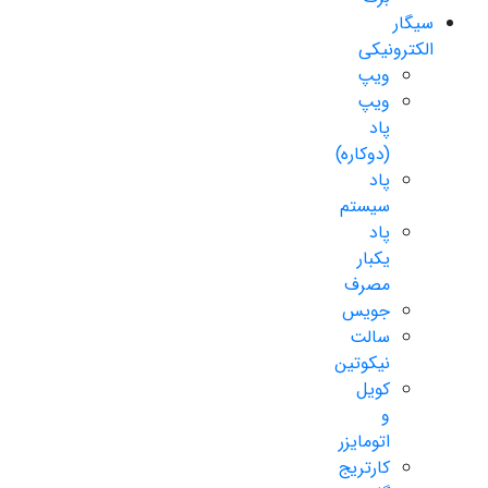
سیگار
الکترونیکی
ویپ
ویپ
پاد
(دوکاره)
پاد
سیستم
پاد
یکبار
مصرف
جویس
سالت
نیکوتین
کویل
و
اتومایزر
کارتریج