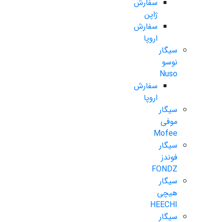
سفارش
ژاپن
سفارش
اروپا
سیگار
نوسو
Nuso
سفارش
اروپا
سیگار
موفی
Mofee
سیگار
فوندز
FONDZ
سیگار
هیچی
HEECHI
سیگار