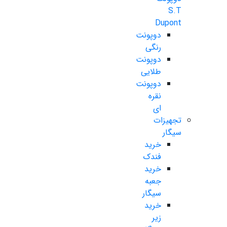
S.T
Dupont
دوپونت
رنگی
دوپونت
طلایی
دوپونت
نقره
ای
تجهیزات
سیگار
خرید
فندک
خرید
جعبه
سیگار
خرید
زیر