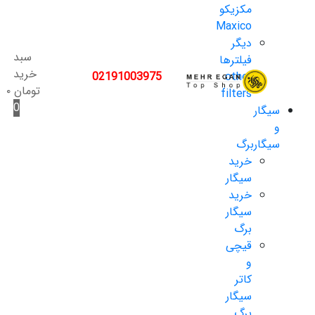
مکزیکو
Maxico
دیگر
سبد
فیلترها
خرید
02191003975
other
تومان
۰
filters
0
سیگار
و
سیگاربرگ
خرید
سیگار
خرید
سیگار
برگ
قیچی
و
کاتر
سیگار
برگ