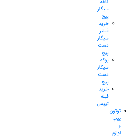
کاغذ
سیگار
پیچ
خرید
فیلتر
سیگار
دست
پیچ
پوکه
سیگار
دست
پیچ
خرید
فیله
تیپس
توتون
پیپ
و
لوازم