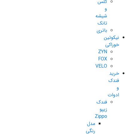
گلس
و
شیشه
تانک
باتری
نیکوتین
خوراکی
ZYN
FOX
VELO
خرید
فندک
و
ادوات
فندک
زیپو
Zippo
مدل
رنگی