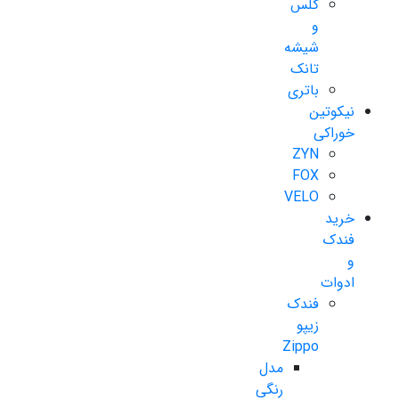
گلس
و
شیشه
تانک
باتری
نیکوتین
خوراکی
ZYN
FOX
VELO
خرید
فندک
و
ادوات
فندک
زیپو
Zippo
مدل
رنگی