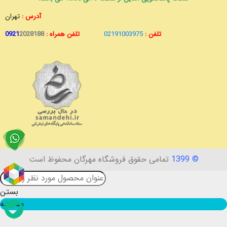
آدرس :
تهران
تلفن :
02191003975
تلفن همراه :
2028188
0921
© 1399
تمامی حقوق فروشگاه مهرگان محفوظ است
بستن
مقایسه