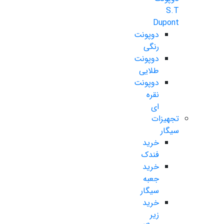
S.T
Dupont
دوپونت
رنگی
دوپونت
طلایی
دوپونت
نقره
ای
تجهیزات
سیگار
خرید
فندک
خرید
جعبه
سیگار
خرید
زیر