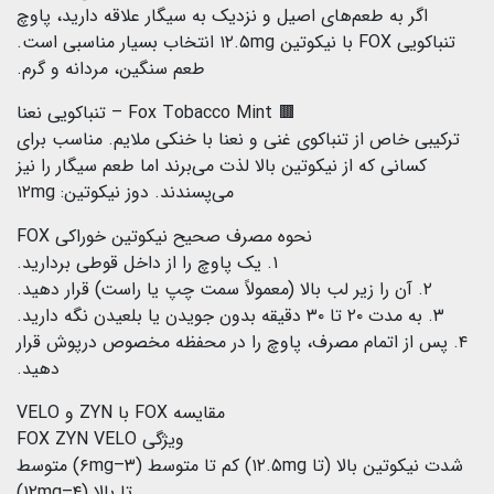
اگر به طعم‌های اصیل و نزدیک به سیگار علاقه دارید، پاوچ
تنباکویی FOX با نیکوتین ۱۲.۵mg انتخاب بسیار مناسبی است.
طعم سنگین، مردانه و گرم.
🟫 Fox Tobacco Mint – تنباکویی نعنا
ترکیبی خاص از تنباکوی غنی و نعنا با خنکی ملایم. مناسب برای
کسانی که از نیکوتین بالا لذت می‌برند اما طعم سیگار را نیز
می‌پسندند. دوز نیکوتین: ۱۲mg
نحوه مصرف صحیح نیکوتین خوراکی FOX
۱. یک پاوچ را از داخل قوطی بردارید.
۲. آن را زیر لب بالا (معمولاً سمت چپ یا راست) قرار دهید.
۳. به مدت ۲۰ تا ۳۰ دقیقه بدون جویدن یا بلعیدن نگه دارید.
۴. پس از اتمام مصرف، پاوچ را در محفظه مخصوص درپوش قرار
دهید.
مقایسه FOX با ZYN و VELO
ویژگی FOX ZYN VELO
شدت نیکوتین بالا (تا ۱۲.۵mg) کم تا متوسط (۳–۶mg) متوسط
تا بالا (۴–۱۲mg)