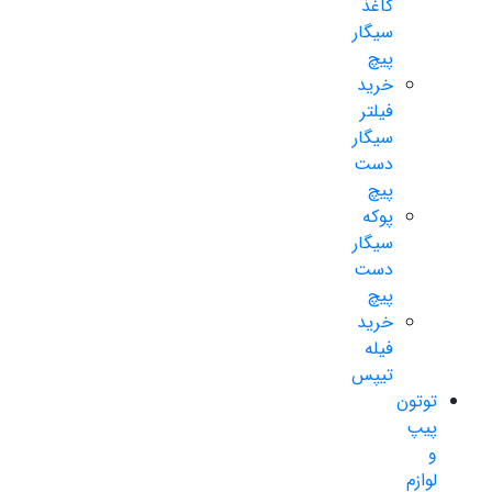
کاغذ
سیگار
پیچ
خرید
فیلتر
سیگار
دست
پیچ
پوکه
سیگار
دست
پیچ
خرید
فیله
تیپس
توتون
پیپ
و
لوازم