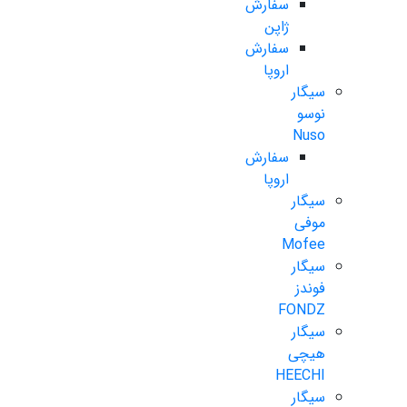
سفارش
ژاپن
سفارش
اروپا
سیگار
نوسو
Nuso
سفارش
اروپا
سیگار
موفی
Mofee
سیگار
فوندز
FONDZ
سیگار
هیچی
HEECHI
سیگار