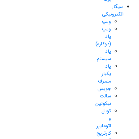
سیگار
الکترونیکی
ویپ
ویپ
پاد
(دوکاره)
پاد
سیستم
پاد
یکبار
مصرف
جویس
سالت
نیکوتین
کویل
و
اتومایزر
کارتریج