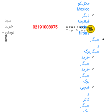
مکزیکو
Maxico
دیگر
سبد
فیلترها
خرید
02191003975
other
تومان
۰
filters
0
سیگار
و
سیگاربرگ
خرید
سیگار
خرید
سیگار
برگ
قیچی
و
کاتر
سیگار
برگ