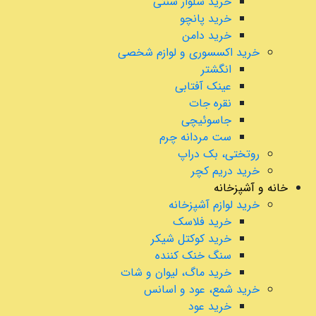
خرید شلوار سنتی
خرید پانچو
خرید دامن
خرید اکسسوری و لوازم شخصی
انگشتر
عینک آفتابی
نقره جات
جاسوئیچی
ست مردانه چرم
روتختی، بک دراپ
خرید دریم کچر
خانه و آشپزخانه
خرید لوازم آشپزخانه
خرید فلاسک
خرید کوکتل شیکر
سنگ خنک کننده
خرید ماگ، لیوان و شات
خرید شمع، عود و اسانس
خرید عود