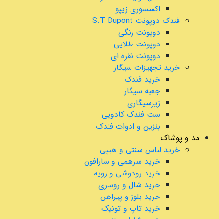
اکسسوری زیپو
فندک دوپونت S.T Dupont
دوپونت رنگی
دوپونت طلایی
دوپونت نقره ای
خرید تجهیزات سیگار
خرید فندک
جعبه سیگار
زیرسیگاری
ست فندک کادویی
بنزین و ادوات فندک
مد و پوشاک
خرید لباس سنتی و هیپی
خرید سرهمی و سارافون
خرید رودوشی و رویه
خرید شال و روسری
خرید بلوز و پیراهن
خرید تاپ و تونیک