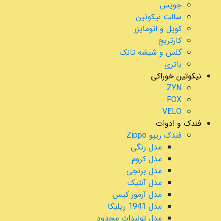
جویس
سالت نیکوتین
کویل و اتومایزر
کارتریج
گلس و شیشه تانک
باتری
نیکوتین خوراکی
ZYN
FOX
VELO
فندک و ادوات
فندک زیپو Zippo
مدل رنگی
مدل کروم
مدل برنجی
مدل آنتیک
مدل آرمور کیس
مدل 1941 رپلیکا
مدل تولیدات محدود