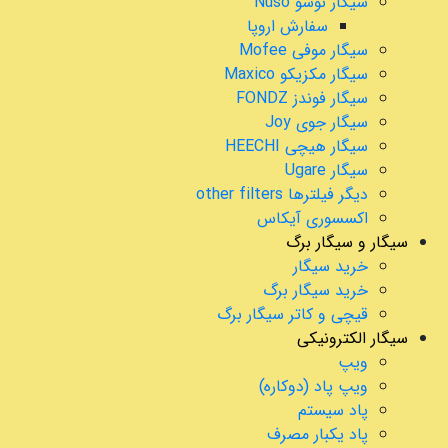
سیگار نوسو Nuso
سفارش اروپا
سیگار موفی Mofee
سیگار مکزیکو Maxico
سیگار فوندز FONDZ
سیگار جوی Joy
سیگار هیچی HEECHI
سیگار Ugare
دیگر فیلترها other filters
اکسسوری آیکاس
سیگار و سیگار برگ
خرید سیگار
خرید سیگار برگ
قیچی و کاتر سیگار برگ
سیگار الکترونیکی
ویپ
ویپ پاد (دوکاره)
پاد سیستم
پاد یکبار مصرف