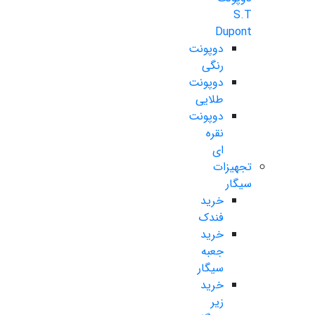
S.T
Dupont
دوپونت
رنگی
دوپونت
طلایی
دوپونت
نقره
ای
تجهیزات
سیگار
خرید
فندک
خرید
جعبه
سیگار
خرید
زیر