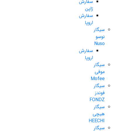
سفارش
ژاپن
سفارش
اروپا
سیگار
نوسو
Nuso
سفارش
اروپا
سیگار
موفی
Mofee
سیگار
فوندز
FONDZ
سیگار
هیچی
HEECHI
سیگار