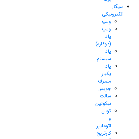
سیگار
الکترونیکی
ویپ
ویپ
پاد
(دوکاره)
پاد
سیستم
پاد
یکبار
مصرف
جویس
سالت
نیکوتین
کویل
و
اتومایزر
کارتریج