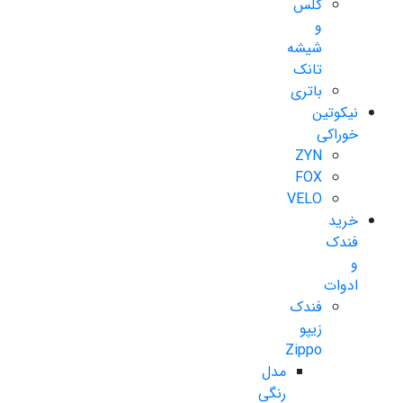
گلس
و
شیشه
تانک
باتری
نیکوتین
خوراکی
ZYN
FOX
VELO
خرید
فندک
و
ادوات
فندک
زیپو
Zippo
مدل
رنگی