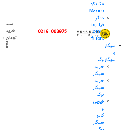
مکزیکو
Maxico
دیگر
سبد
فیلترها
خرید
02191003975
other
تومان
۰
filters
0
سیگار
و
سیگاربرگ
خرید
سیگار
خرید
سیگار
برگ
قیچی
و
کاتر
سیگار
برگ