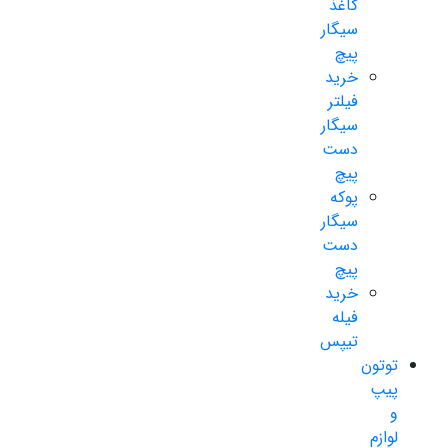
کاغذ
سیگار
پیچ
خرید
فیلتر
سیگار
دست
پیچ
پوکه
سیگار
دست
پیچ
خرید
فیله
تیپس
توتون
پیپ
و
لوازم