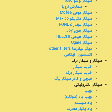
سیگار نوسو Nuso
سفارش اروپا
سیگار موفی Mofee
سیگار مکزیکو Maxico
سیگار فوندز FONDZ
سیگار جوی Joy
سیگار هیچی HEECHI
سیگار Ugare
دیگر فیلترها other filters
اکسسوری آیکاس
سیگار و سیگار برگ
خرید سیگار
خرید سیگار برگ
قیچی و کاتر سیگار برگ
سیگار الکترونیکی
ویپ
ویپ پاد (دوکاره)
پاد سیستم
پاد یکبار مصرف