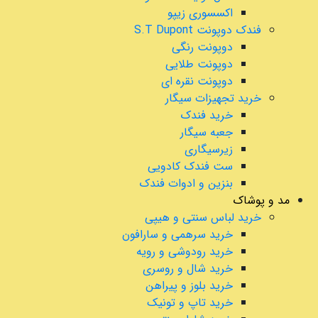
اکسسوری زیپو
فندک دوپونت S.T Dupont
دوپونت رنگی
دوپونت طلایی
دوپونت نقره ای
خرید تجهیزات سیگار
خرید فندک
جعبه سیگار
زیرسیگاری
ست فندک کادویی
بنزین و ادوات فندک
مد و پوشاک
خرید لباس سنتی و هیپی
خرید سرهمی و سارافون
خرید رودوشی و رویه
خرید شال و روسری
خرید بلوز و پیراهن
خرید تاپ و تونیک