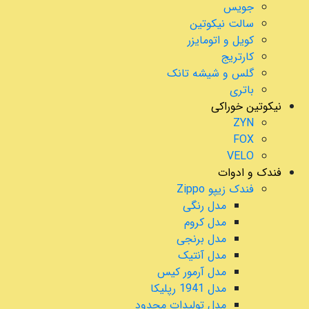
جویس
سالت نیکوتین
کویل و اتومایزر
کارتریج
گلس و شیشه تانک
باتری
نیکوتین خوراکی
ZYN
FOX
VELO
فندک و ادوات
فندک زیپو Zippo
مدل رنگی
مدل کروم
مدل برنجی
مدل آنتیک
مدل آرمور کیس
مدل 1941 رپلیکا
مدل تولیدات محدود