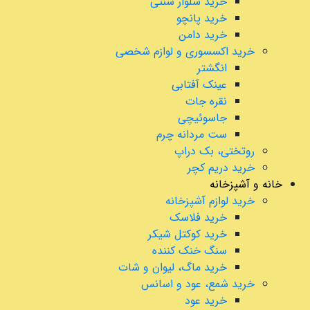
خرید شلوار سنتی
خرید پانچو
خرید دامن
خرید اکسسوری و لوازم شخصی
انگشتر
عینک آفتابی
نقره جات
جاسوئیچی
ست مردانه چرم
روتختی، بک دراپ
خرید دریم کچر
خانه و آشپزخانه
خرید لوازم آشپزخانه
خرید فلاسک
خرید کوکتل شیکر
سنگ خنک کننده
خرید ماگ، لیوان و شات
خرید شمع، عود و اسانس
خرید عود