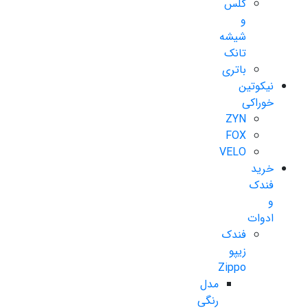
گلس
و
شیشه
تانک
باتری
نیکوتین
خوراکی
ZYN
FOX
VELO
خرید
فندک
و
ادوات
فندک
زیپو
Zippo
مدل
رنگی