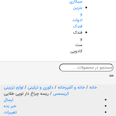
سیگاری
بنزین
و
ادوات
فندک
فندک
و
ست
کادویی
خانه
/
خانه و آشپزخانه
/
دکوری و تزئینی
/
لوازم تزیینی
کریسمس
/
ریسه چراغ دار توپی طلایی
ارسال
خبر بده
تغییرات