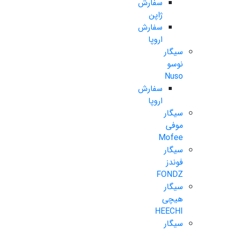
سفارش
ژاپن
سفارش
اروپا
سیگار
نوسو
Nuso
سفارش
اروپا
سیگار
موفی
Mofee
سیگار
فوندز
FONDZ
سیگار
هیچی
HEECHI
سیگار