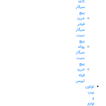
کاغذ
سیگار
پیچ
خرید
فیلتر
سیگار
دست
پیچ
پوکه
سیگار
دست
پیچ
خرید
فیله
تیپس
توتون
پیپ
و
لوازم