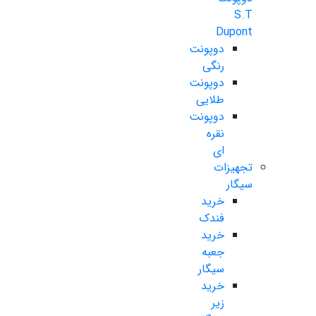
S.T
Dupont
دوپونت
رنگی
دوپونت
طلایی
دوپونت
نقره
ای
تجهیزات
سیگار
خرید
فندک
خرید
جعبه
سیگار
خرید
زیر