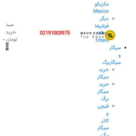
مکزیکو
Maxico
دیگر
سبد
فیلترها
خرید
02191003975
other
تومان
۰
filters
0
سیگار
و
سیگاربرگ
خرید
سیگار
خرید
سیگار
برگ
قیچی
و
کاتر
سیگار
برگ