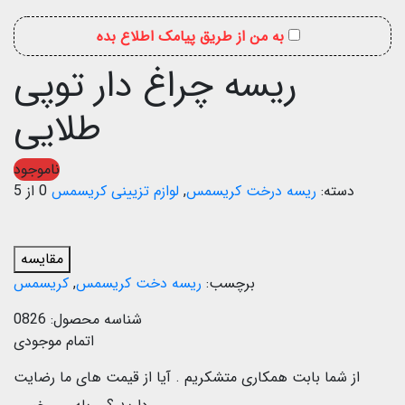
به من از طریق پیامک اطلاع بده
ریسه چراغ دار توپی
طلایی
ناموجود
دسته:
ریسه درخت کریسمس
,
لوازم تزیینی کریسمس
0 از 5
مقایسه
برچسب:
ریسه دخت کریسمس
,
کریسمس
شناسه محصول:
0826
اتمام موجودی
از شما بابت همکاری متشکریم .
آیا از قیمت های ما رضایت