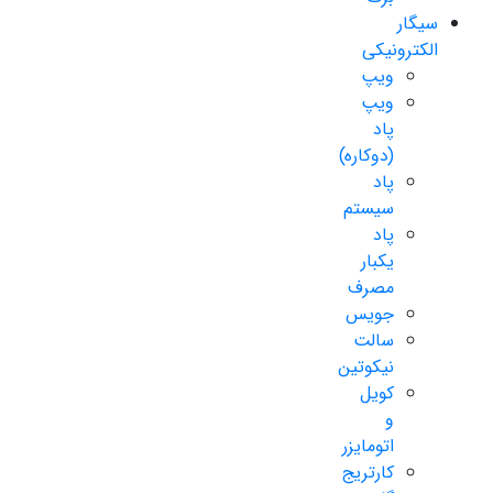
سیگار
الکترونیکی
ویپ
ویپ
پاد
(دوکاره)
پاد
سیستم
پاد
یکبار
مصرف
جویس
سالت
نیکوتین
کویل
و
اتومایزر
کارتریج