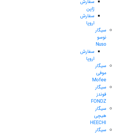
سفارش
ژاپن
سفارش
اروپا
سیگار
نوسو
Nuso
سفارش
اروپا
سیگار
موفی
Mofee
سیگار
فوندز
FONDZ
سیگار
هیچی
HEECHI
سیگار