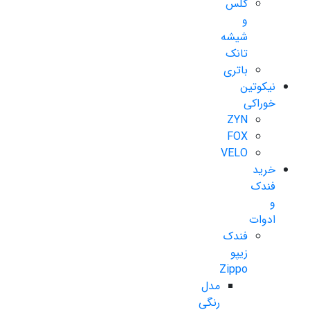
گلس
و
شیشه
تانک
باتری
نیکوتین
خوراکی
ZYN
FOX
VELO
خرید
فندک
و
ادوات
فندک
زیپو
Zippo
مدل
رنگی