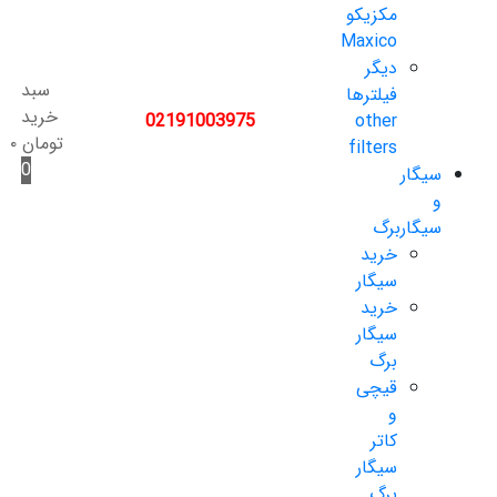
مکزیکو
Maxico
دیگر
سبد
فیلترها
خرید
02191003975
other
تومان
۰
filters
0
سیگار
و
سیگاربرگ
خرید
سیگار
خرید
سیگار
برگ
قیچی
و
کاتر
سیگار
برگ