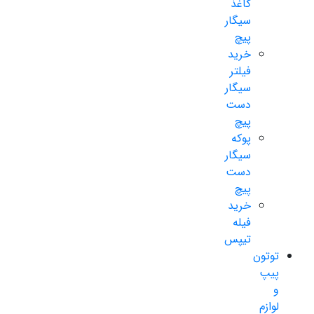
کاغذ
سیگار
پیچ
خرید
فیلتر
سیگار
دست
پیچ
پوکه
سیگار
دست
پیچ
خرید
فیله
تیپس
توتون
پیپ
و
لوازم