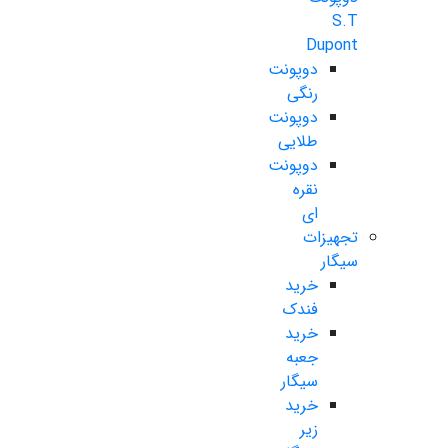
S.T
Dupont
دوپونت
رنگی
دوپونت
طلایی
دوپونت
نقره
ای
تجهیزات
سیگار
خرید
فندک
خرید
جعبه
سیگار
خرید
زیر