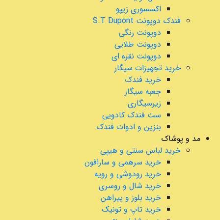
اکسسوری زیپو
فندک دوپونت S.T Dupont
دوپونت رنگی
دوپونت طلایی
دوپونت نقره ای
خرید تجهیزات سیگار
خرید فندک
جعبه سیگار
زیرسیگاری
ست فندک کادویی
بنزین و ادوات فندک
مد و پوشاک
خرید لباس سنتی و هیپی
خرید سرهمی و سارافون
خرید رودوشی و رویه
خرید شال و روسری
خرید بلوز و پیراهن
خرید تاپ و تونیک