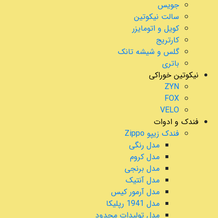
جویس
سالت نیکوتین
کویل و اتومایزر
کارتریج
گلس و شیشه تانک
باتری
نیکوتین خوراکی
ZYN
FOX
VELO
فندک و ادوات
فندک زیپو Zippo
مدل رنگی
مدل کروم
مدل برنجی
مدل آنتیک
مدل آرمور کیس
مدل 1941 رپلیکا
مدل تولیدات محدود