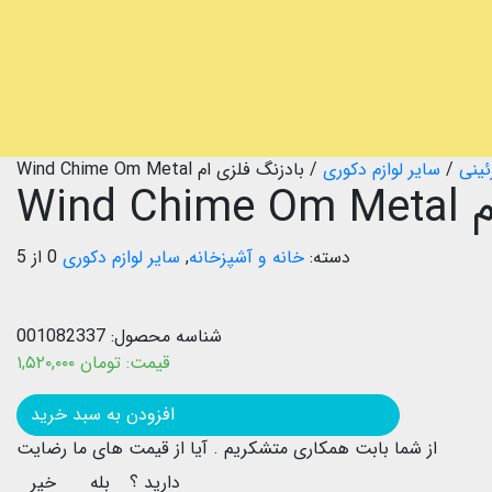
ئینی
/
سایر لوازم دکوری
/
بادزنگ فلزی ام Wind Chime Om Metal
Wind
دسته:
خانه و آشپزخانه
,
سایر لوازم دکوری
0 از 5
شناسه محصول:
001082337
قیمت:
تومان
۱,۵۲۰,۰۰۰
بروزرسانی قیمت: ۱۴۰۵/۰۳/۳۱
افزودن به سبد خرید
از شما بابت همکاری متشکریم .
آیا از قیمت های ما رضایت
دارید ؟
بله
خیر