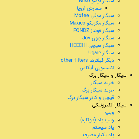
سیگار نوسو Nuso
سفارش اروپا
سیگار موفی Mofee
سیگار مکزیکو Maxico
سیگار فوندز FONDZ
سیگار جوی Joy
سیگار هیچی HEECHI
سیگار Ugare
دیگر فیلترها other filters
اکسسوری آیکاس
سیگار و سیگار برگ
خرید سیگار
خرید سیگار برگ
قیچی و کاتر سیگار برگ
سیگار الکترونیکی
ویپ
ویپ پاد (دوکاره)
پاد سیستم
پاد یکبار مصرف