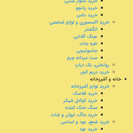
خرید شلوار سنتی
خرید پانچو
خرید دامن
خرید اکسسوری و لوازم شخصی
انگشتر
عینک آفتابی
نقره جات
جاسوئیچی
ست مردانه چرم
روتختی، بک دراپ
خرید دریم کچر
خانه و آشپزخانه
خرید لوازم آشپزخانه
خرید فلاسک
خرید کوکتل شیکر
سنگ خنک کننده
خرید ماگ، لیوان و شات
خرید شمع، عود و اسانس
خرید عود