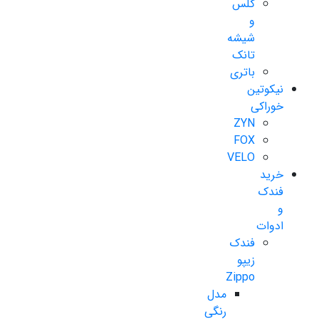
گلس
و
شیشه
تانک
باتری
نیکوتین
خوراکی
ZYN
FOX
VELO
خرید
فندک
و
ادوات
فندک
زیپو
Zippo
مدل
رنگی