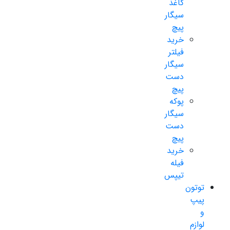
کاغذ
سیگار
پیچ
خرید
فیلتر
سیگار
دست
پیچ
پوکه
سیگار
دست
پیچ
خرید
فیله
تیپس
توتون
پیپ
و
لوازم