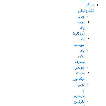
سیگار
الکترونیکی
ویپ
ویپ
پاد
(دوکاره)
پاد
سیستم
پاد
یکبار
مصرف
جویس
سالت
نیکوتین
کویل
و
اتومایزر
کارتریج