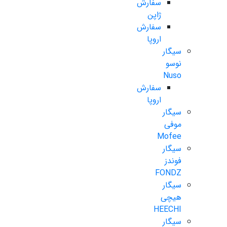
سفارش
ژاپن
سفارش
اروپا
سیگار
نوسو
Nuso
سفارش
اروپا
سیگار
موفی
Mofee
سیگار
فوندز
FONDZ
سیگار
هیچی
HEECHI
سیگار