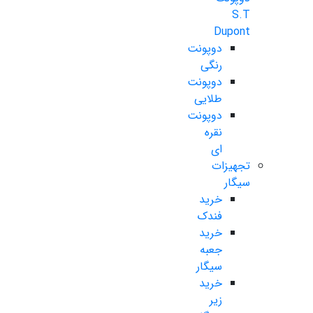
S.T
Dupont
دوپونت
رنگی
دوپونت
طلایی
دوپونت
نقره
ای
تجهیزات
سیگار
خرید
فندک
خرید
جعبه
سیگار
خرید
زیر