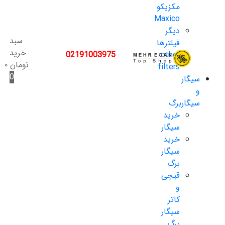
مکزیکو
Maxico
دیگر
سبد
فیلترها
خرید
02191003975
other
تومان
۰
filters
0
سیگار
و
سیگاربرگ
خرید
سیگار
خرید
سیگار
برگ
قیچی
و
کاتر
سیگار
برگ