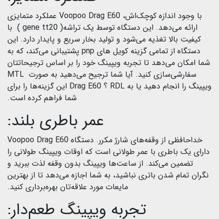
با وجود اندازه کوچک‌اش، Voopoo Drag E60 عملکرد متمایزی
ارائه می‌دهد. این دستگاه توسط یک تراشه( gene tt20 ) با
کیفیت بالا تغذیه می‌شود و تولید بخار سریع و پایدار دارد. این
دستگاه از تمامی گزینه کویل های pnp پشتیبانی می‌کند، که به
شما امکان می‌دهد تا تجربه ویپینگ خود را بر اساس ترجیحاتتان
سفارشی‌سازی کنید. آیا شما ترجیح می‌دهید به صورت MTL
ویپینگ را انجام دهید یا به RDL ؟ Drag E60 این گزینه‌ها را برای
شما فراهم کرده است.
عمر باطری بلند:
خداحافظی از وقفه‌های شارژ مکرر. دستگاه Voopoo Drag E60
دارای یک باطری با عمر طولانی است که اوقات ویپینگ طولانی را
تضمین می‌کند. از ساعت‌ها ویپینگ بدون وقفه لذت ببرید و
نگران تمام شدن باتری نباشید، به شما اجازه می‌دهد تا از بهترین
مایعات مورد علاقه‌تان بهره‌برداری کنید.
تجربه ویپینگ طعم‌دار: