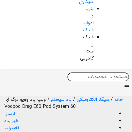
سیگاری
بنزین
و
ادوات
فندک
فندک
و
ست
کادویی
خانه
/
سیگار الکترونیکی
/
پاد سیستم
/
ویپ پاد ووپو درگ ای
60 Voopoo Drag E60 Pod System
ارسال
خبر بده
تغییرات