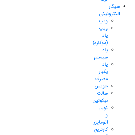
سیگار
الکترونیکی
ویپ
ویپ
پاد
(دوکاره)
پاد
سیستم
پاد
یکبار
مصرف
جویس
سالت
نیکوتین
کویل
و
اتومایزر
کارتریج