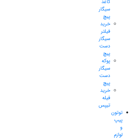
کاغذ
سیگار
پیچ
خرید
فیلتر
سیگار
دست
پیچ
پوکه
سیگار
دست
پیچ
خرید
فیله
تیپس
توتون
پیپ
و
لوازم