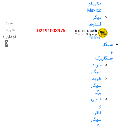
مکزیکو
Maxico
دیگر
سبد
فیلترها
خرید
02191003975
other
تومان
۰
filters
0
سیگار
و
سیگاربرگ
خرید
سیگار
خرید
سیگار
برگ
قیچی
و
کاتر
سیگار
برگ