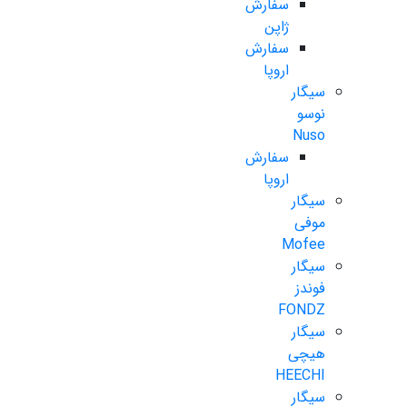
سفارش
ژاپن
سفارش
اروپا
سیگار
نوسو
Nuso
سفارش
اروپا
سیگار
موفی
Mofee
سیگار
فوندز
FONDZ
سیگار
هیچی
HEECHI
سیگار