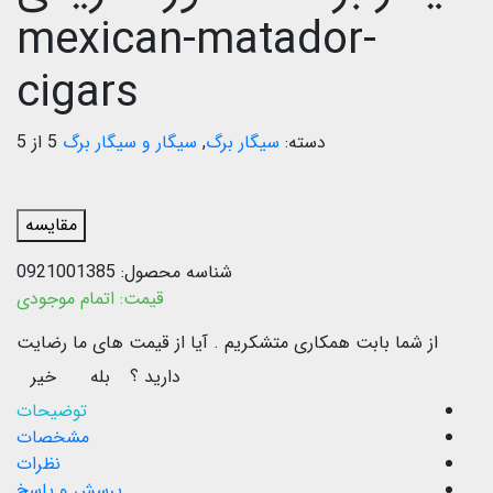
mexican-matador-
cigars
دسته:
سیگار برگ
,
سیگار و سیگار برگ
5 از 5
مقایسه
شناسه محصول:
0921001385
قیمت:
اتمام موجودی
از شما بابت همکاری متشکریم .
آیا از قیمت های ما رضایت
دارید ؟
بله
خیر
توضیحات
مشخصات
نظرات
پرسش و پاسخ