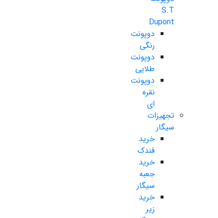
S.T
Dupont
دوپونت
رنگی
دوپونت
طلایی
دوپونت
نقره
ای
تجهیزات
سیگار
خرید
فندک
خرید
جعبه
سیگار
خرید
زیر