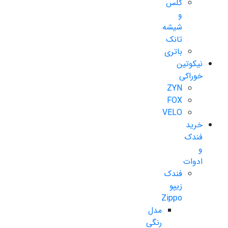
گلس
و
شیشه
تانک
باتری
نیکوتین
خوراکی
ZYN
FOX
VELO
خرید
فندک
و
ادوات
فندک
زیپو
Zippo
مدل
رنگی