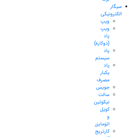
سیگار
الکترونیکی
ویپ
ویپ
پاد
(دوکاره)
پاد
سیستم
پاد
یکبار
مصرف
جویس
سالت
نیکوتین
کویل
و
اتومایزر
کارتریج