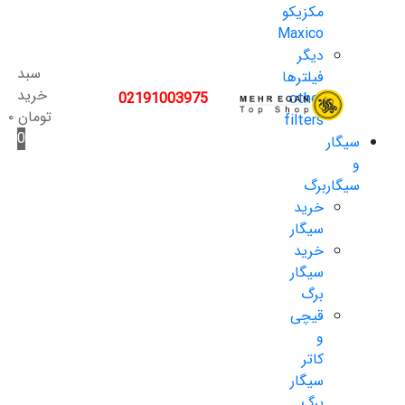
مکزیکو
Maxico
دیگر
سبد
فیلترها
خرید
02191003975
other
تومان
۰
filters
0
سیگار
و
سیگاربرگ
خرید
سیگار
خرید
سیگار
برگ
قیچی
و
کاتر
سیگار
برگ