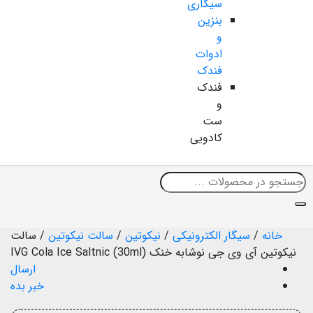
سیگاری
بنزین
و
ادوات
فندک
فندک
و
ست
کادویی
خانه
/
سیگار الکترونیکی
/
نیکوتین
/
سالت نیکوتین
/
سالت
نیکوتین آی وی جی نوشابه خنک IVG Cola Ice Saltnic (30ml)
ارسال
خبر بده