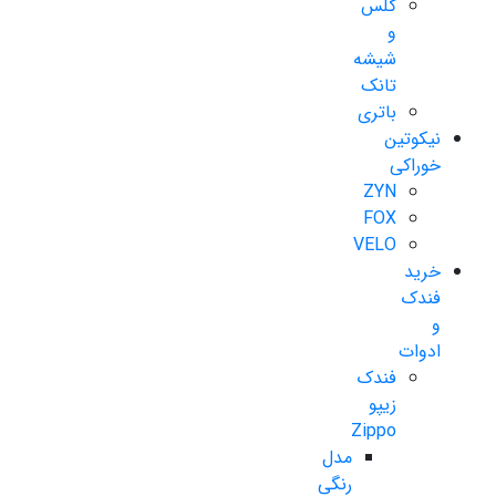
گلس
و
شیشه
تانک
باتری
نیکوتین
خوراکی
ZYN
FOX
VELO
خرید
فندک
و
ادوات
فندک
زیپو
Zippo
مدل
رنگی