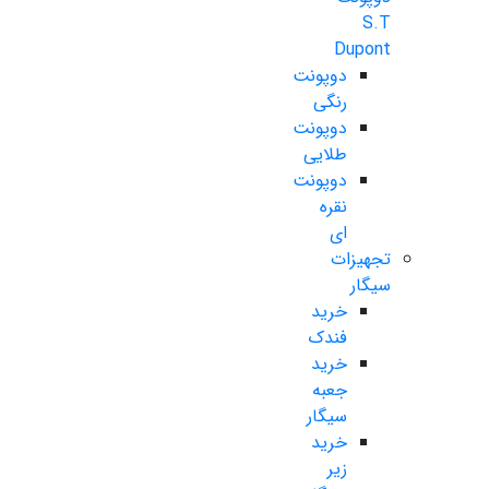
S.T
Dupont
دوپونت
رنگی
دوپونت
طلایی
دوپونت
نقره
ای
تجهیزات
سیگار
خرید
فندک
خرید
جعبه
سیگار
خرید
زیر