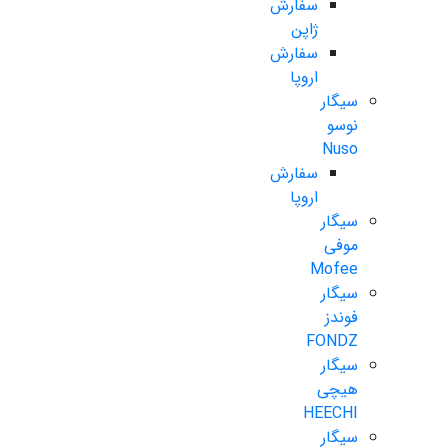
سفارش
ژاپن
سفارش
اروپا
سیگار
نوسو
Nuso
سفارش
اروپا
سیگار
موفی
Mofee
سیگار
فوندز
FONDZ
سیگار
هیچی
HEECHI
سیگار