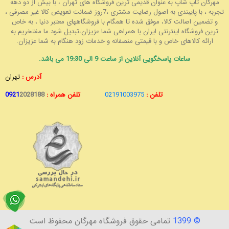
مهرگان تاپ شاپ به عنوان قدیمی ترین فروشگاه های تهران ، با بیش از دو دهه
تجربه ، با پایبندی به اصول رضایت مشتری ،7روز ضمانت تعویض کالا غیر مصرفی ،
و تضمین اصالت کالا، موفق شده تا همگام با فروشگاههای معتبر دنیا ، به خاص
ترین فروشگاه اینترنتی ایران با همراهی شما عزیزان،تبدیل شود.ما مفتخریم به
ارائه کالاهای خاص و با قیمتی منصفانه و خدمات زود هنگام به شما عزیزان.
ساعات پاسخگویی آنلاین از ساعت 9 الی 19:30 می باشد.
آدرس :
تهران
تلفن :
02191003975
تلفن همراه :
2028188
0921
© 1399
تمامی حقوق فروشگاه مهرگان محفوظ است