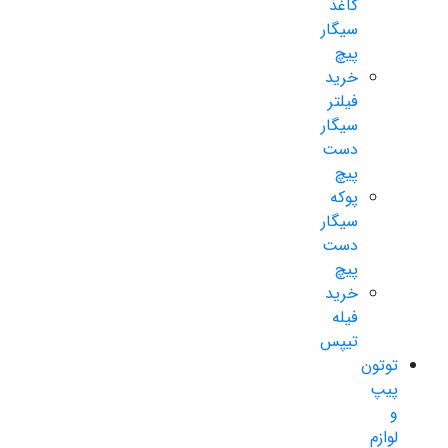
کاغذ
سیگار
پیچ
خرید
فیلتر
سیگار
دست
پیچ
پوکه
سیگار
دست
پیچ
خرید
فیله
تیپس
توتون
پیپ
و
لوازم