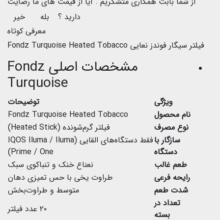
از شما بابت همکاری متشکریم .
آیا از قیمت های ما رضایت
دارید ؟
بله
خیر
معرفی کوتاه
فیلتر سیگار فوندز نعایی Fondz Turquoise Heated Tobacco
مشخصات اصلی Fondz
Turquoise
ویژگی
توضیحات
نام محصول
Fondz Turquoise Heated Tobacco
نوع مصرف
فیلتر گرم‌شونده (Heated Stick)
سازگار با
فقط دستگاه‌های القایی (IQOS Iluma / Iluma
دستگاه
Prime / One)
طعم غالب
نعناع خنک و تنباکوی سبک
رایحه فرعی
طراوت یخی با حس تمیزی دهان
شدت طعم
متوسط و طراوت‌بخش
تعداد در
۲۰ عدد فیلتر
بسته