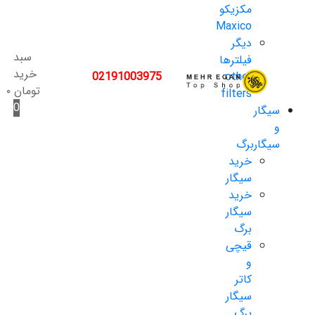
مکزیکو
Maxico
دیگر
سبد
فیلترها
خرید
02191003975
other
تومان
۰
filters
0
سیگار
و
سیگاربرگ
خرید
سیگار
خرید
سیگار
برگ
قیچی
و
کاتر
سیگار
برگ