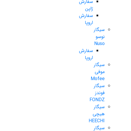
سفارش
ژاپن
سفارش
اروپا
سیگار
نوسو
Nuso
سفارش
اروپا
سیگار
موفی
Mofee
سیگار
فوندز
FONDZ
سیگار
هیچی
HEECHI
سیگار