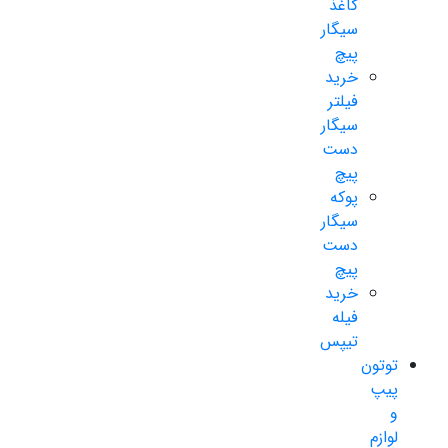
کاغذ
سیگار
پیچ
خرید
فیلتر
سیگار
دست
پیچ
پوکه
سیگار
دست
پیچ
خرید
فیله
تیپس
توتون
پیپ
و
لوازم