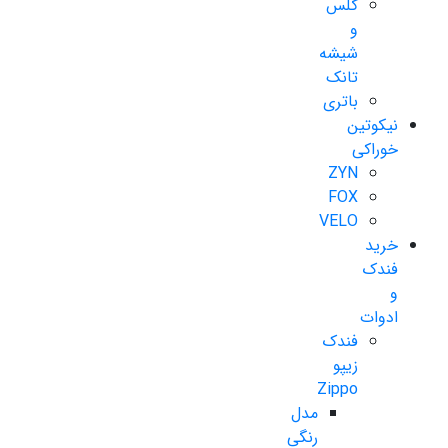
گلس
و
شیشه
تانک
باتری
نیکوتین
خوراکی
ZYN
FOX
VELO
خرید
فندک
و
ادوات
فندک
زیپو
Zippo
مدل
رنگی