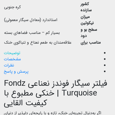
کشور
کره جنوبی
سازنده
میزان
استاندارد (معادل سیگار معمولی)
نیکوتین
سطح بو و
بسیار کم – مناسب فضاهای بسته
دود
مناسب برای
علاقه‌مندان به طعم نعناع و تنباکوی خنک
توضیحات
مشخصات
نظرات
پرسش و پاسخ
فیلتر سیگار فوندز نعناعی Fondz
Turquoise | خنکی مطبوع با
کیفیت القایی
اگر به‌دنبال تجربه‌ای خنک، تازه و با رایحه‌ای دلپذیر از دنیای