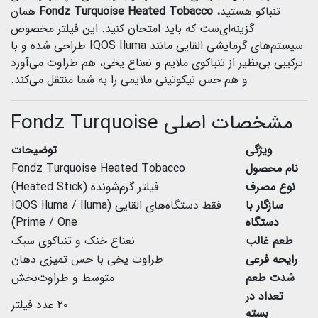
تنباکو هستید،
Fondz Turquoise Heated Tobacco
همان
گزینه‌ای‌ست که باید امتحان کنید. این فیلتر مخصوص
سیستم‌های گرمایشی القایی مانند IQOS Iluma طراحی شده و با
ترکیبی بی‌نظیر از تنباکوی ملایم و نعناع یخی، هم طراوت می‌آورد
و هم حس نیکوتینی ملایمی را به شما منتقل می‌کند.
مشخصات اصلی Fondz Turquoise
ویژگی
توضیحات
نام محصول
Fondz Turquoise Heated Tobacco
نوع مصرف
فیلتر گرم‌شونده (Heated Stick)
سازگار با
فقط دستگاه‌های القایی (IQOS Iluma / Iluma
دستگاه
Prime / One)
طعم غالب
نعناع خنک و تنباکوی سبک
رایحه فرعی
طراوت یخی با حس تمیزی دهان
شدت طعم
متوسط و طراوت‌بخش
تعداد در
۲۰ عدد فیلتر
بسته