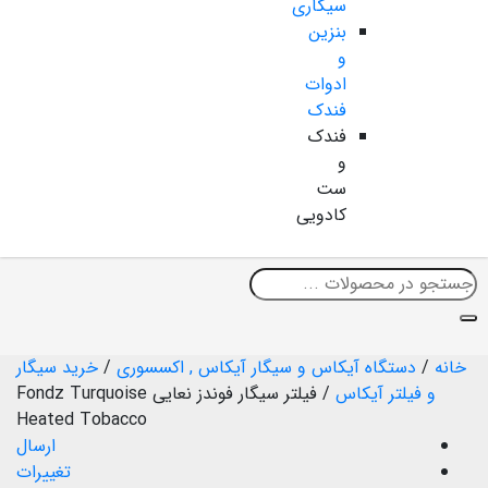
سیگاری
بنزین
و
ادوات
فندک
فندک
و
ست
کادویی
خانه
/
دستگاه آیکاس و سیگار آیکاس , اکسسوری
/
خرید سیگار
و فیلتر آیکاس
/
فیلتر سیگار فوندز نعایی Fondz Turquoise
Heated Tobacco
ارسال
تغییرات