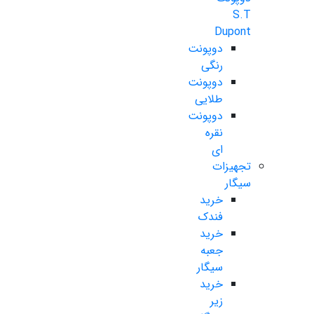
S.T
Dupont
دوپونت
رنگی
دوپونت
طلایی
دوپونت
نقره
ای
تجهیزات
سیگار
خرید
فندک
خرید
جعبه
سیگار
خرید
زیر