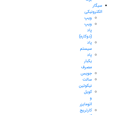
سیگار
الکترونیکی
ویپ
ویپ
پاد
(دوکاره)
پاد
سیستم
پاد
یکبار
مصرف
جویس
سالت
نیکوتین
کویل
و
اتومایزر
کارتریج