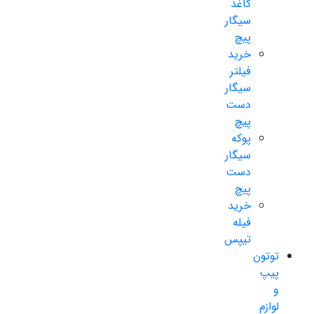
کاغذ
سیگار
پیچ
خرید
فیلتر
سیگار
دست
پیچ
پوکه
سیگار
دست
پیچ
خرید
فیله
تیپس
توتون
پیپ
و
لوازم