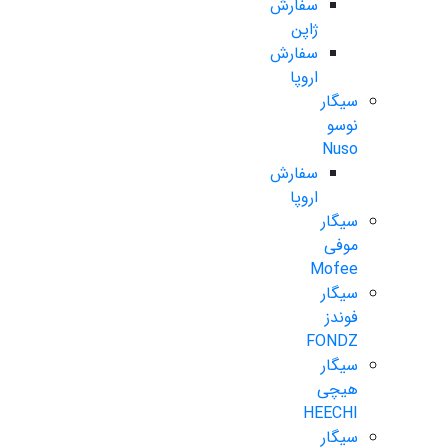
سفارش
ژاپن
سفارش
اروپا
سیگار
نوسو
Nuso
سفارش
اروپا
سیگار
موفی
Mofee
سیگار
فوندز
FONDZ
سیگار
هیچی
HEECHI
سیگار