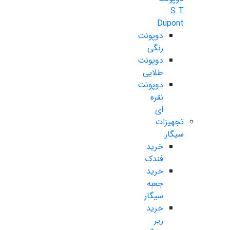
S.T
Dupont
دوپونت
رنگی
دوپونت
طلایی
دوپونت
نقره
ای
تجهیزات
سیگار
خرید
فندک
خرید
جعبه
سیگار
خرید
زیر