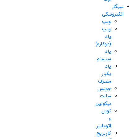
سیگار
الکترونیکی
ویپ
ویپ
پاد
(دوکاره)
پاد
سیستم
پاد
یکبار
مصرف
جویس
سالت
نیکوتین
کویل
و
اتومایزر
کارتریج