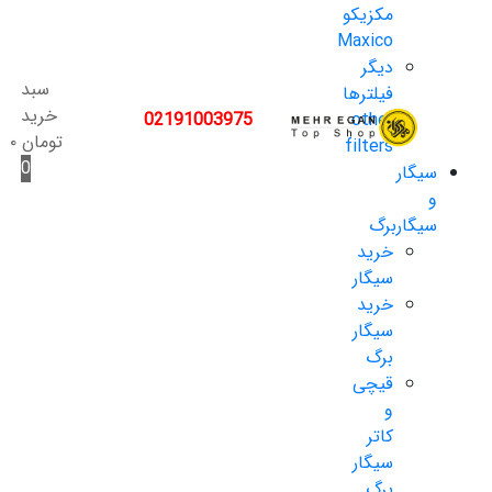
مکزیکو
Maxico
دیگر
سبد
فیلترها
خرید
02191003975
other
تومان
۰
filters
0
سیگار
و
سیگاربرگ
خرید
سیگار
خرید
سیگار
برگ
قیچی
و
کاتر
سیگار
برگ