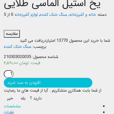
یخ استیل الماسی طلایی
دسته:
خانه و آشپزخانه
,
سنگ خنک کننده
,
لوازم آشپزخانه
0 از 5
مقایسه
شما با خرید این محصول
13770
امتیازدریافت می کنید
برچسب:
سنگ خنک کننده
شناسه محصول:
210303020035
قیمت:
تومان
۴,۵۹۰,۰۰۰
بروزرسانی قیمت: ۱۴۰۵/۰۴/۲۲
افزودن به سبد خرید
از شما بابت همکاری متشکریم .
آیا از قیمت های ما رضایت
دارید ؟
بله
خیر
مشخصات
نظرات