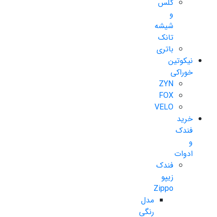
گلس
و
شیشه
تانک
باتری
نیکوتین
خوراکی
ZYN
FOX
VELO
خرید
فندک
و
ادوات
فندک
زیپو
Zippo
مدل
رنگی