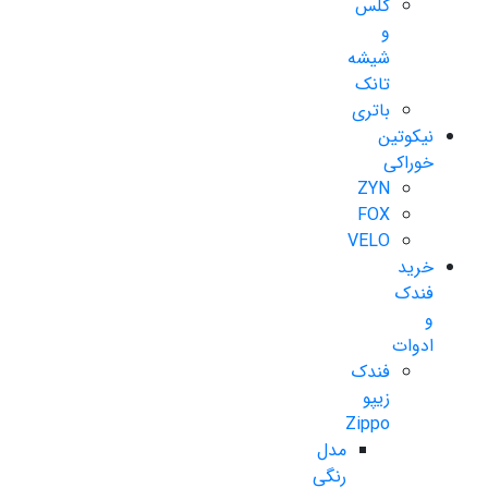
گلس
و
شیشه
تانک
باتری
نیکوتین
خوراکی
ZYN
FOX
VELO
خرید
فندک
و
ادوات
فندک
زیپو
Zippo
مدل
رنگی