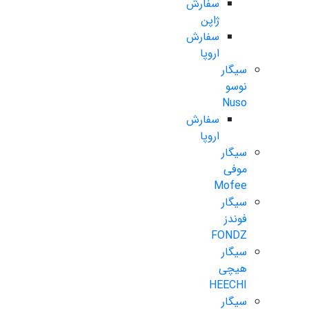
سفارش
ژاپن
سفارش
اروپا
سیگار
نوسو
Nuso
سفارش
اروپا
سیگار
موفی
Mofee
سیگار
فوندز
FONDZ
سیگار
هیچی
HEECHI
سیگار