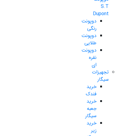
S.T
Dupont
دوپونت
رنگی
دوپونت
طلایی
دوپونت
نقره
ای
تجهیزات
سیگار
خرید
فندک
خرید
جعبه
سیگار
خرید
زیر