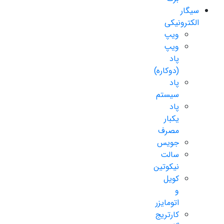
سیگار
الکترونیکی
ویپ
ویپ
پاد
(دوکاره)
پاد
سیستم
پاد
یکبار
مصرف
جویس
سالت
نیکوتین
کویل
و
اتومایزر
کارتریج