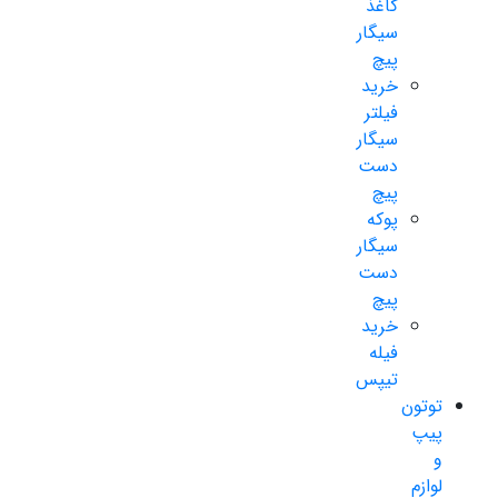
کاغذ
سیگار
پیچ
خرید
فیلتر
سیگار
دست
پیچ
پوکه
سیگار
دست
پیچ
خرید
فیله
تیپس
توتون
پیپ
و
لوازم