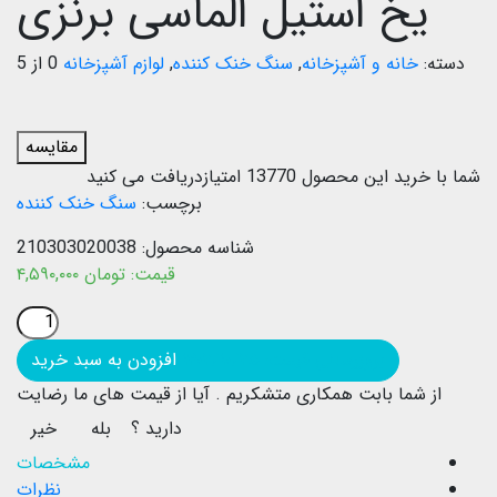
یخ استیل الماسی برنزی
دسته:
خانه و آشپزخانه
,
سنگ خنک کننده
,
لوازم آشپزخانه
0 از 5
مقایسه
شما با خرید این محصول
13770
امتیازدریافت می کنید
برچسب:
سنگ خنک کننده
شناسه محصول:
210303020038
قیمت:
تومان
۴,۵۹۰,۰۰۰
بروزرسانی قیمت: ۱۴۰۲/۱۰/۲۵
افزودن به سبد خرید
از شما بابت همکاری متشکریم .
آیا از قیمت های ما رضایت
دارید ؟
بله
خیر
مشخصات
نظرات