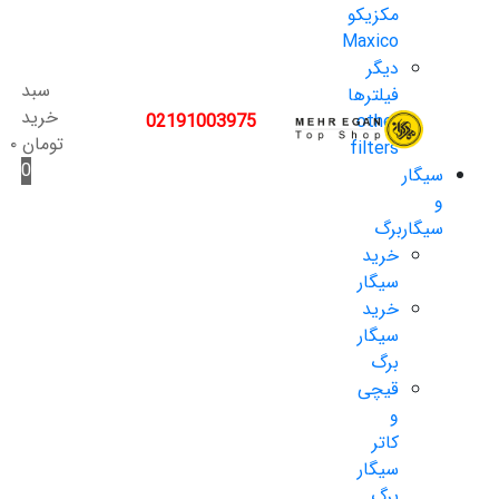
مکزیکو
Maxico
دیگر
سبد
فیلترها
خرید
02191003975
other
تومان
۰
filters
0
سیگار
و
سیگاربرگ
خرید
سیگار
خرید
سیگار
برگ
قیچی
و
کاتر
سیگار
برگ