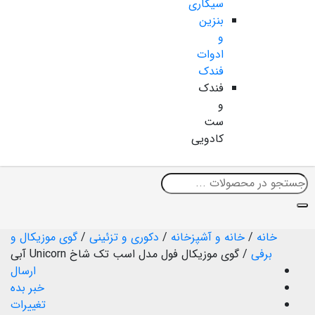
سیگاری
بنزین
و
ادوات
فندک
فندک
و
ست
کادویی
خانه
/
خانه و آشپزخانه
/
دکوری و تزئینی
/
گوی موزیکال و
برفی
/
گوی موزیکال فول مدل اسب تک شاخ Unicorn آبی
ارسال
خبر بده
تغییرات