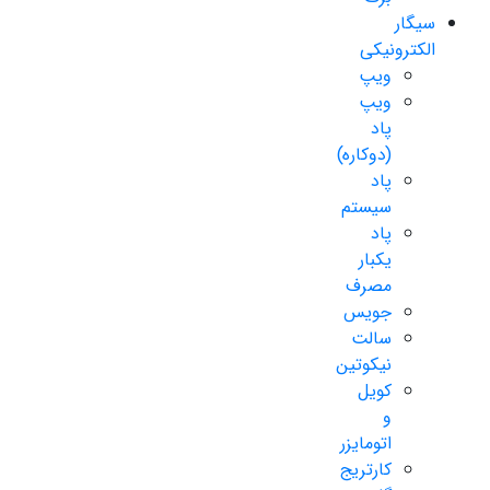
سیگار
الکترونیکی
ویپ
ویپ
پاد
(دوکاره)
پاد
سیستم
پاد
یکبار
مصرف
جویس
سالت
نیکوتین
کویل
و
اتومایزر
کارتریج