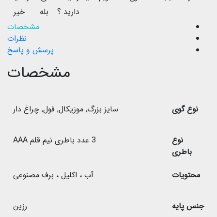
دارید ؟
بله
خیر
مشخصات
نظرات
پرسش و پاسخ
مشخصات
نوع گوی
سایز بزرگ
,
موزیکال
,
فول
,
چراغ دار
نوع
3 عدد باطری نیم قلم AAA
باطری
محتویات
آب ، اکلیل ، برف مصنوعی
جنس پایه
رزین