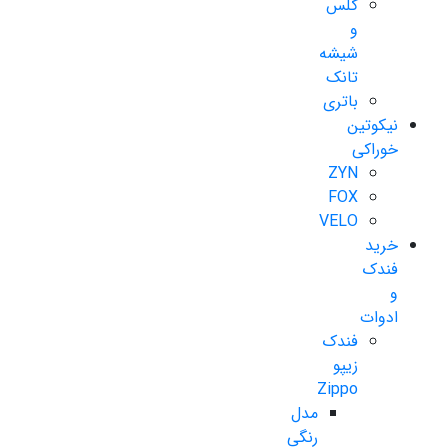
گلس
و
شیشه
تانک
باتری
نیکوتین
خوراکی
ZYN
FOX
VELO
خرید
فندک
و
ادوات
فندک
زیپو
Zippo
مدل
رنگی