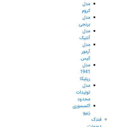
مدل
کروم
مدل
برنجی
مدل
آنتیک
مدل
آرمور
کیس
مدل
1941
رپلیکا
مدل
تولیدات
محدود
اکسسوری
زیپو
فندک
دوپونت