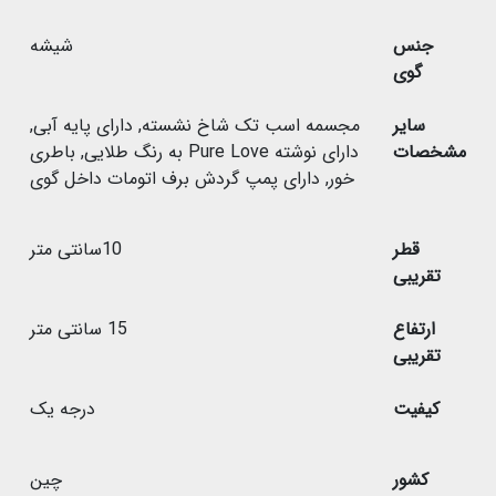
جنس
شیشه
گوی
سایر
مجسمه اسب تک شاخ نشسته
,
دارای پایه آبی
,
مشخصات
دارای نوشته Pure Love به رنگ طلایی
,
باطری
خور
,
دارای پمپ گردش برف اتومات داخل گوی
قطر
10سانتی متر
تقریبی
ارتفاع
15 سانتی متر
تقریبی
کیفیت
درجه یک
کشور
چین