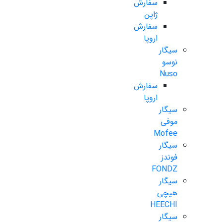
سفارش
ژاپن
سفارش
اروپا
سیگار
نوسو
Nuso
سفارش
اروپا
سیگار
موفی
Mofee
سیگار
فوندز
FONDZ
سیگار
هیچی
HEECHI
سیگار