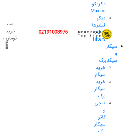
مکزیکو
Maxico
دیگر
سبد
فیلترها
خرید
02191003975
other
تومان
۰
filters
0
سیگار
و
سیگاربرگ
خرید
سیگار
خرید
سیگار
برگ
قیچی
و
کاتر
سیگار
برگ