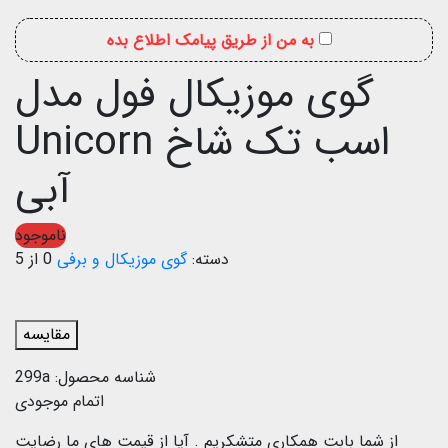
به من از طریق پیامک اطلاع بده
گوی موزیکال فول مدل
اسب تک شاخ Unicorn
آبی
ناموجود
دسته:
گوی موزیکال و برفی
0 از 5
مقایسه
شناسه محصول:
299a
اتمام موجودی
از شما بابت همکاری متشکریم .
آیا از قیمت های ما رضایت