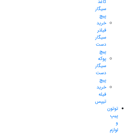
کاغذ
سیگار
پیچ
خرید
فیلتر
سیگار
دست
پیچ
پوکه
سیگار
دست
پیچ
خرید
فیله
تیپس
توتون
پیپ
و
لوازم