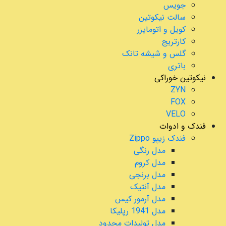
جویس
سالت نیکوتین
کویل و اتومایزر
کارتریج
گلس و شیشه تانک
باتری
نیکوتین خوراکی
ZYN
FOX
VELO
فندک و ادوات
فندک زیپو Zippo
مدل رنگی
مدل کروم
مدل برنجی
مدل آنتیک
مدل آرمور کیس
مدل 1941 رپلیکا
مدل تولیدات محدود