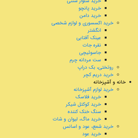
خرید شلوار سنتی
خرید پانچو
خرید دامن
خرید اکسسوری و لوازم شخصی
انگشتر
عینک آفتابی
نقره جات
جاسوئیچی
ست مردانه چرم
روتختی، بک دراپ
خرید دریم کچر
خانه و آشپزخانه
خرید لوازم آشپزخانه
خرید فلاسک
خرید کوکتل شیکر
سنگ خنک کننده
خرید ماگ، لیوان و شات
خرید شمع، عود و اسانس
خرید عود