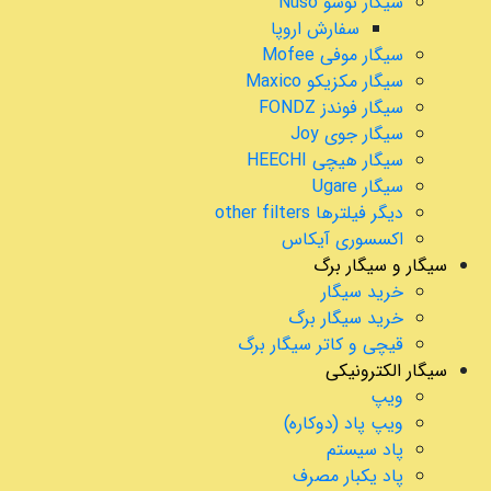
سیگار نوسو Nuso
سفارش اروپا
سیگار موفی Mofee
سیگار مکزیکو Maxico
سیگار فوندز FONDZ
سیگار جوی Joy
سیگار هیچی HEECHI
سیگار Ugare
دیگر فیلترها other filters
اکسسوری آیکاس
سیگار و سیگار برگ
خرید سیگار
خرید سیگار برگ
قیچی و کاتر سیگار برگ
سیگار الکترونیکی
ویپ
ویپ پاد (دوکاره)
پاد سیستم
پاد یکبار مصرف