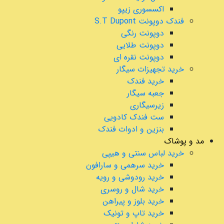
اکسسوری زیپو
فندک دوپونت S.T Dupont
دوپونت رنگی
دوپونت طلایی
دوپونت نقره ای
خرید تجهیزات سیگار
خرید فندک
جعبه سیگار
زیرسیگاری
ست فندک کادویی
بنزین و ادوات فندک
مد و پوشاک
خرید لباس سنتی و هیپی
خرید سرهمی و سارافون
خرید رودوشی و رویه
خرید شال و روسری
خرید بلوز و پیراهن
خرید تاپ و تونیک