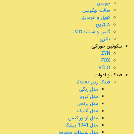
جویس
سالت نیکوتین
کویل و اتومایزر
کارتریج
گلس و شیشه تانک
باتری
نیکوتین خوراکی
ZYN
FOX
VELO
فندک و ادوات
فندک زیپو Zippo
مدل رنگی
مدل کروم
مدل برنجی
مدل آنتیک
مدل آرمور کیس
مدل 1941 رپلیکا
مدل تولیدات محدود