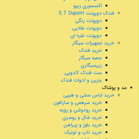
اکسسوری زیپو
فندک دوپونت S.T Dupont
دوپونت رنگی
دوپونت طلایی
دوپونت نقره ای
خرید تجهیزات سیگار
خرید فندک
جعبه سیگار
زیرسیگاری
ست فندک کادویی
بنزین و ادوات فندک
مد و پوشاک
خرید لباس سنتی و هیپی
خرید سرهمی و سارافون
خرید رودوشی و رویه
خرید شال و روسری
خرید بلوز و پیراهن
خرید تاپ و تونیک