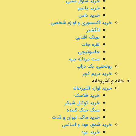
خرید شلوار سنتی
خرید پانچو
خرید دامن
خرید اکسسوری و لوازم شخصی
انگشتر
عینک آفتابی
نقره جات
جاسوئیچی
ست مردانه چرم
روتختی، بک دراپ
خرید دریم کچر
خانه و آشپزخانه
خرید لوازم آشپزخانه
خرید فلاسک
خرید کوکتل شیکر
سنگ خنک کننده
خرید ماگ، لیوان و شات
خرید شمع، عود و اسانس
خرید عود