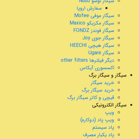
سیگار نوسو Nuso
سفارش اروپا
سیگار موفی Mofee
سیگار مکزیکو Maxico
سیگار فوندز FONDZ
سیگار جوی Joy
سیگار هیچی HEECHI
سیگار Ugare
دیگر فیلترها other filters
اکسسوری آیکاس
سیگار و سیگار برگ
خرید سیگار
خرید سیگار برگ
قیچی و کاتر سیگار برگ
سیگار الکترونیکی
ویپ
ویپ پاد (دوکاره)
پاد سیستم
پاد یکبار مصرف