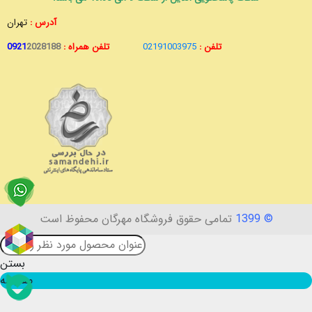
آدرس :
تهران
تلفن :
02191003975
تلفن همراه :
2028188
0921
© 1399
تمامی حقوق فروشگاه مهرگان محفوظ است
بستن
مقایسه