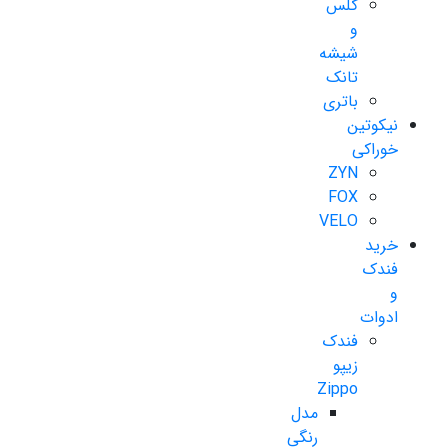
گلس
و
شیشه
تانک
باتری
نیکوتین
خوراکی
ZYN
FOX
VELO
خرید
فندک
و
ادوات
فندک
زیپو
Zippo
مدل
رنگی