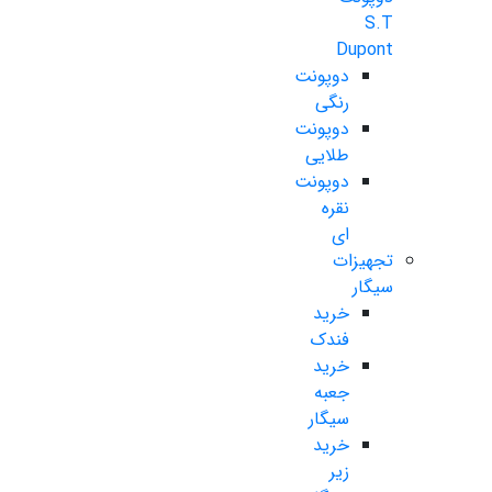
S.T
Dupont
دوپونت
رنگی
دوپونت
طلایی
دوپونت
نقره
ای
تجهیزات
سیگار
خرید
فندک
خرید
جعبه
سیگار
خرید
زیر