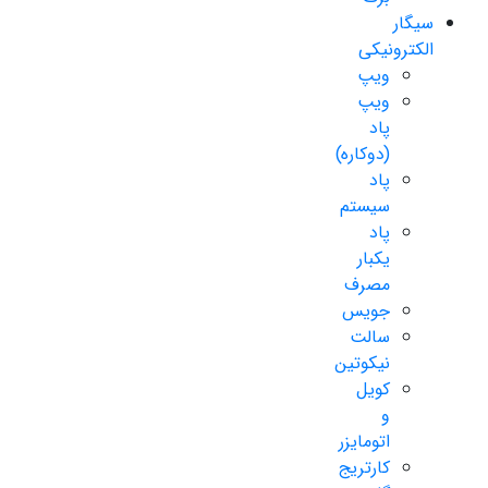
سیگار
الکترونیکی
ویپ
ویپ
پاد
(دوکاره)
پاد
سیستم
پاد
یکبار
مصرف
جویس
سالت
نیکوتین
کویل
و
اتومایزر
کارتریج