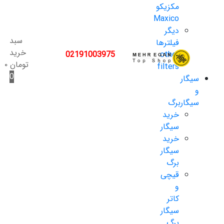
مکزیکو
Maxico
دیگر
سبد
فیلترها
خرید
02191003975
other
تومان
۰
filters
0
سیگار
و
سیگاربرگ
خرید
سیگار
خرید
سیگار
برگ
قیچی
و
کاتر
سیگار
برگ