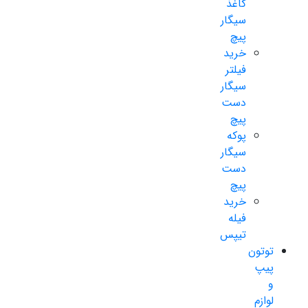
کاغذ
سیگار
پیچ
خرید
فیلتر
سیگار
دست
پیچ
پوکه
سیگار
دست
پیچ
خرید
فیله
تیپس
توتون
پیپ
و
لوازم