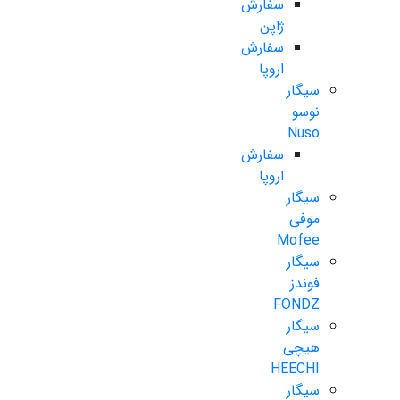
سفارش
ژاپن
سفارش
اروپا
سیگار
نوسو
Nuso
سفارش
اروپا
سیگار
موفی
Mofee
سیگار
فوندز
FONDZ
سیگار
هیچی
HEECHI
سیگار