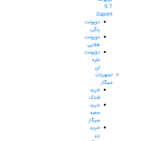
S.T
Dupont
دوپونت
رنگی
دوپونت
طلایی
دوپونت
نقره
ای
تجهیزات
سیگار
خرید
فندک
خرید
جعبه
سیگار
خرید
زیر