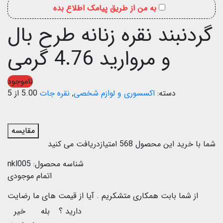
به من از طریق پیامک اطلاع بده
گردنبند نقره زنانه طرح بال
و مروارید 4.76 گرمی
ناموجود
دسته:
اکسسوری و لوازم شخصی
,
نقره جات
5.00 از 5
مقایسه
شما با خرید این محصول
568
امتیازدریافت می کنید
شناسه محصول:
nkl005
اتمام موجودی
از شما بابت همکاری متشکریم .
آیا از قیمت های ما رضایت
دارید ؟
بله
خیر