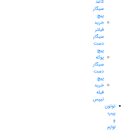
کاغذ
سیگار
پیچ
خرید
فیلتر
سیگار
دست
پیچ
پوکه
سیگار
دست
پیچ
خرید
فیله
تیپس
توتون
پیپ
و
لوازم