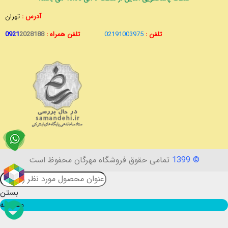
آدرس :
تهران
تلفن :
02191003975
تلفن همراه :
2028188
0921
© 1399
تمامی حقوق فروشگاه مهرگان محفوظ است
بستن
مقایسه