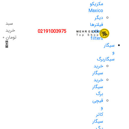
مکزیکو
Maxico
دیگر
سبد
فیلترها
خرید
02191003975
other
تومان
۰
filters
0
سیگار
و
سیگاربرگ
خرید
سیگار
خرید
سیگار
برگ
قیچی
و
کاتر
سیگار
برگ