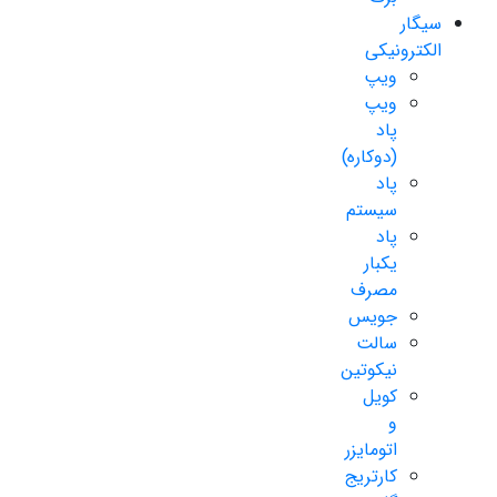
سیگار
الکترونیکی
ویپ
ویپ
پاد
(دوکاره)
پاد
سیستم
پاد
یکبار
مصرف
جویس
سالت
نیکوتین
کویل
و
اتومایزر
کارتریج