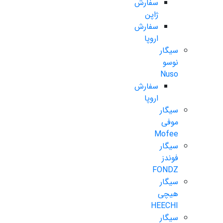
سفارش
ژاپن
سفارش
اروپا
سیگار
نوسو
Nuso
سفارش
اروپا
سیگار
موفی
Mofee
سیگار
فوندز
FONDZ
سیگار
هیچی
HEECHI
سیگار