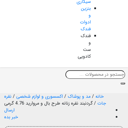
سیگاری
بنزین
و
ادوات
فندک
فندک
و
ست
کادویی
خانه
/
مد و پوشاک
/
اکسسوری و لوازم شخصی
/
نقره
جات
/
گردنبند نقره زنانه طرح بال و مروارید 4.76 گرمی
ارسال
خبر بده