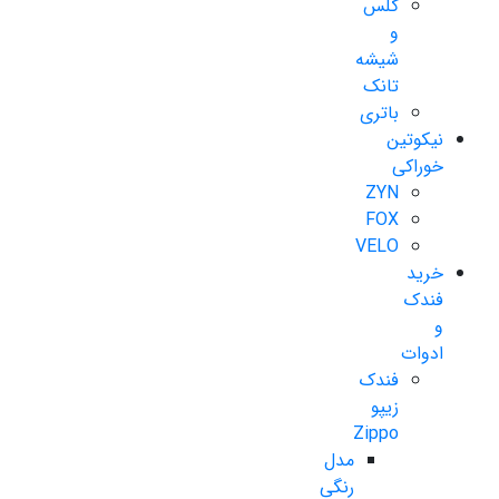
گلس
و
شیشه
تانک
باتری
نیکوتین
خوراکی
ZYN
FOX
VELO
خرید
فندک
و
ادوات
فندک
زیپو
Zippo
مدل
رنگی