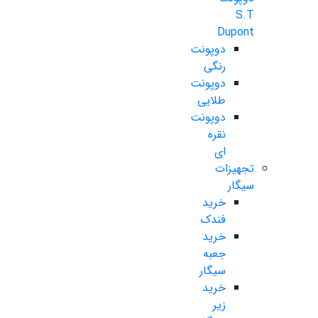
S.T
Dupont
دوپونت
رنگی
دوپونت
طلایی
دوپونت
نقره
ای
تجهیزات
سیگار
خرید
فندک
خرید
جعبه
سیگار
خرید
زیر