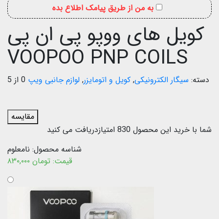
به من از طریق پیامک اطلاع بده
کویل های ووپو پی ان پی
VOOPOO PNP COILS
دسته:
سیگار الکترونیکی
,
کویل و اتومایزر
,
لوازم جانبی ویپ
0 از 5
مقایسه
شما با خرید این محصول
830
امتیازدریافت می کنید
شناسه محصول:
نامعلوم
قیمت:
تومان
۸۳۰,۰۰۰