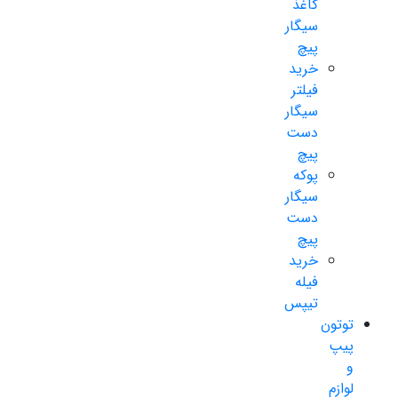
کاغذ
سیگار
پیچ
خرید
فیلتر
سیگار
دست
پیچ
پوکه
سیگار
دست
پیچ
خرید
فیله
تیپس
توتون
پیپ
و
لوازم