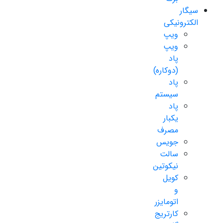
سیگار
الکترونیکی
ویپ
ویپ
پاد
(دوکاره)
پاد
سیستم
پاد
یکبار
مصرف
جویس
سالت
نیکوتین
کویل
و
اتومایزر
کارتریج