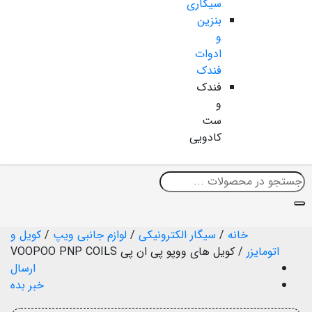
سیگاری
بنزین
و
ادوات
فندک
فندک
و
ست
کادویی
خانه
/
سیگار الکترونیکی
/
لوازم جانبی ویپ
/
کویل و
اتومایزر
/
کویل های ووپو پی ان پی VOOPOO PNP COILS
ارسال
خبر بده