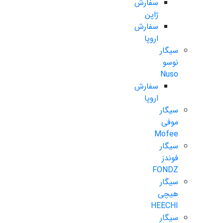
سفارش
ژاپن
سفارش
اروپا
سیگار
نوسو
Nuso
سفارش
اروپا
سیگار
موفی
Mofee
سیگار
فوندز
FONDZ
سیگار
هیچی
HEECHI
سیگار