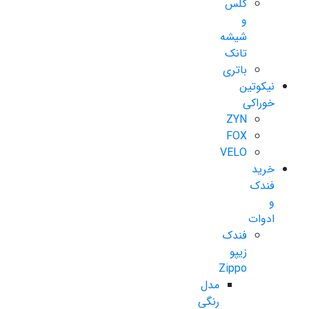
گلس
و
شیشه
تانک
باتری
نیکوتین
خوراکی
ZYN
FOX
VELO
خرید
فندک
و
ادوات
فندک
زیپو
Zippo
مدل
رنگی