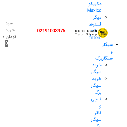
مکزیکو
Maxico
دیگر
سبد
فیلترها
خرید
02191003975
other
تومان
۰
filters
0
سیگار
و
سیگاربرگ
خرید
سیگار
خرید
سیگار
برگ
قیچی
و
کاتر
سیگار
برگ