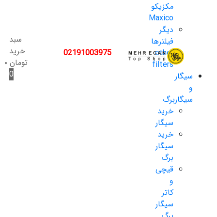
مکزیکو
Maxico
دیگر
سبد
فیلترها
خرید
02191003975
other
تومان
۰
filters
0
سیگار
و
سیگاربرگ
خرید
سیگار
خرید
سیگار
برگ
قیچی
و
کاتر
سیگار
برگ