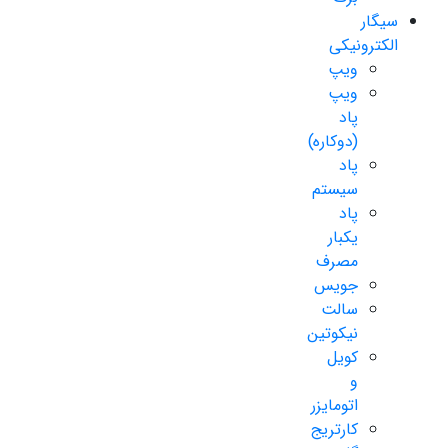
سیگار
الکترونیکی
ویپ
ویپ
پاد
(دوکاره)
پاد
سیستم
پاد
یکبار
مصرف
جویس
سالت
نیکوتین
کویل
و
اتومایزر
کارتریج