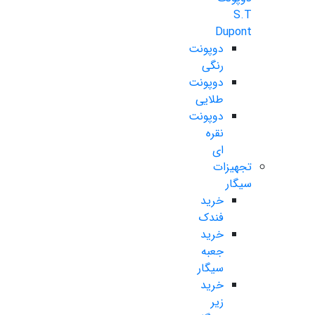
S.T
Dupont
دوپونت
رنگی
دوپونت
طلایی
دوپونت
نقره
ای
تجهیزات
سیگار
خرید
فندک
خرید
جعبه
سیگار
خرید
زیر