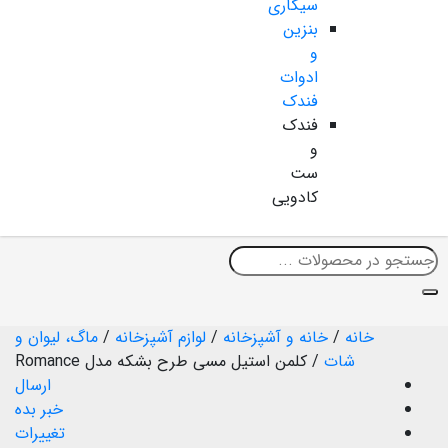
سیگاری
بنزین
و
ادوات
فندک
فندک
و
ست
کادویی
خانه
/
خانه و آشپزخانه
/
لوازم آشپزخانه
/
ماگ، لیوان و
شات
/
کلمن استیل مسی طرح بشکه مدل Romance
ارسال
خبر بده
تغییرات