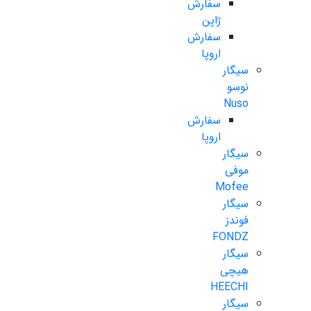
سفارش
ژاپن
سفارش
اروپا
سیگار
نوسو
Nuso
سفارش
اروپا
سیگار
موفی
Mofee
سیگار
فوندز
FONDZ
سیگار
هیچی
HEECHI
سیگار