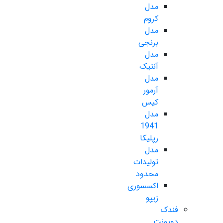
مدل
کروم
مدل
برنجی
مدل
آنتیک
مدل
آرمور
کیس
مدل
1941
رپلیکا
مدل
تولیدات
محدود
اکسسوری
زیپو
فندک
دوپونت