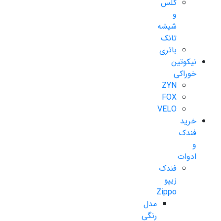
گلس
و
شیشه
تانک
باتری
نیکوتین
خوراکی
ZYN
FOX
VELO
خرید
فندک
و
ادوات
فندک
زیپو
Zippo
مدل
رنگی