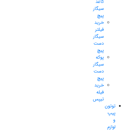
کاغذ
سیگار
پیچ
خرید
فیلتر
سیگار
دست
پیچ
پوکه
سیگار
دست
پیچ
خرید
فیله
تیپس
توتون
پیپ
و
لوازم