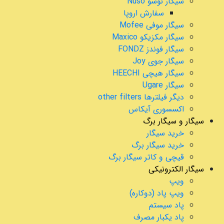
سیگار نوسو Nuso
سفارش اروپا
سیگار موفی Mofee
سیگار مکزیکو Maxico
سیگار فوندز FONDZ
سیگار جوی Joy
سیگار هیچی HEECHI
سیگار Ugare
دیگر فیلترها other filters
اکسسوری آیکاس
سیگار و سیگار برگ
خرید سیگار
خرید سیگار برگ
قیچی و کاتر سیگار برگ
سیگار الکترونیکی
ویپ
ویپ پاد (دوکاره)
پاد سیستم
پاد یکبار مصرف