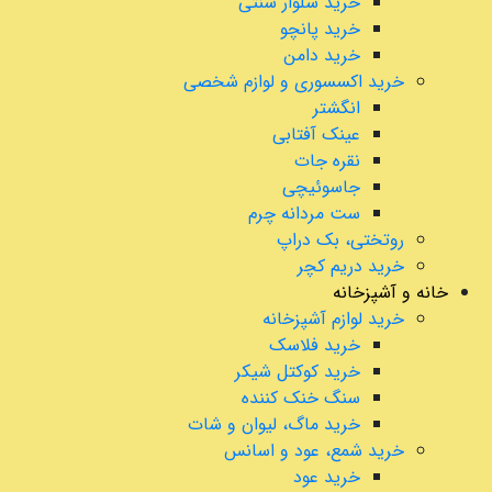
خرید شلوار سنتی
خرید پانچو
خرید دامن
خرید اکسسوری و لوازم شخصی
انگشتر
عینک آفتابی
نقره جات
جاسوئیچی
ست مردانه چرم
روتختی، بک دراپ
خرید دریم کچر
خانه و آشپزخانه
خرید لوازم آشپزخانه
خرید فلاسک
خرید کوکتل شیکر
سنگ خنک کننده
خرید ماگ، لیوان و شات
خرید شمع، عود و اسانس
خرید عود