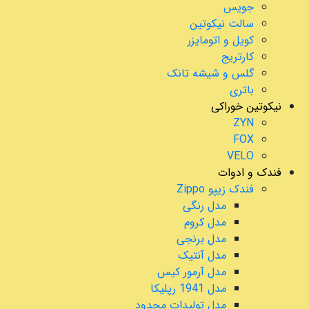
جویس
سالت نیکوتین
کویل و اتومایزر
کارتریج
گلس و شیشه تانک
باتری
نیکوتین خوراکی
ZYN
FOX
VELO
فندک و ادوات
فندک زیپو Zippo
مدل رنگی
مدل کروم
مدل برنجی
مدل آنتیک
مدل آرمور کیس
مدل 1941 رپلیکا
مدل تولیدات محدود