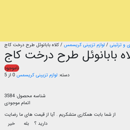
 و تزئینی
/
لوازم تزیینی کریسمس
/
کلاه بابانوئل طرح درخت کاج
اه بابانوئل طرح درخت کاج
ناموجود
دسته:
لوازم تزیینی کریسمس
0 از 5
شناسه محصول:
3584
اتمام موجودی
از شما بابت همکاری متشکریم .
آیا از قیمت های ما رضایت
دارید ؟
بله
خیر