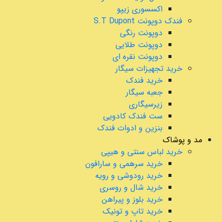
اکسسوری زیپو
فندک دوپونت S.T Dupont
دوپونت رنگی
دوپونت طلایی
دوپونت نقره ای
خرید تجهیزات سیگار
خرید فندک
جعبه سیگار
زیرسیگاری
ست فندک کادویی
بنزین و ادوات فندک
مد و پوشاک
خرید لباس سنتی و هیپی
خرید سرهمی و سارافون
خرید رودوشی و رویه
خرید شال و روسری
خرید بلوز و پیراهن
خرید تاپ و تونیک