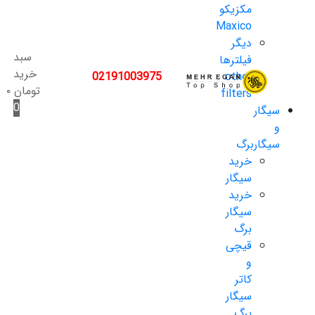
مکزیکو
Maxico
دیگر
سبد
فیلترها
خرید
02191003975
other
تومان
۰
filters
0
سیگار
و
سیگاربرگ
خرید
سیگار
خرید
سیگار
برگ
قیچی
و
کاتر
سیگار
برگ