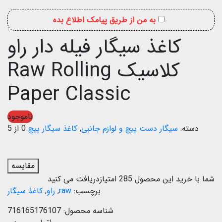
به من از طریق پیامک اطلاع بده
کاغذ سیگار فیله دار راو
کلاسیک Raw Rolling
Paper Classic
ناموجود
دسته:
سیگار دست پیچ و لوازم جانبی
,
کاغذ سیگار پیچ
0 از 5
مقایسه
شما با خرید این محصول
285
امتیازدریافت می کنید
برچسب:
raw
,
راو
,
کاغذ سیگار
شناسه محصول:
716165176107