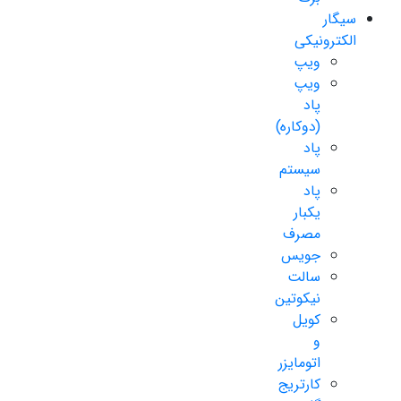
سیگار
الکترونیکی
ویپ
ویپ
پاد
(دوکاره)
پاد
سیستم
پاد
یکبار
مصرف
جویس
سالت
نیکوتین
کویل
و
اتومایزر
کارتریج