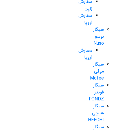
سفارش
ژاپن
سفارش
اروپا
سیگار
نوسو
Nuso
سفارش
اروپا
سیگار
موفی
Mofee
سیگار
فوندز
FONDZ
سیگار
هیچی
HEECHI
سیگار