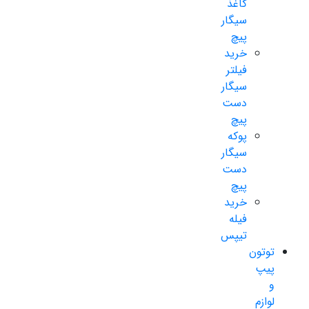
کاغذ
سیگار
پیچ
خرید
فیلتر
سیگار
دست
پیچ
پوکه
سیگار
دست
پیچ
خرید
فیله
تیپس
توتون
پیپ
و
لوازم