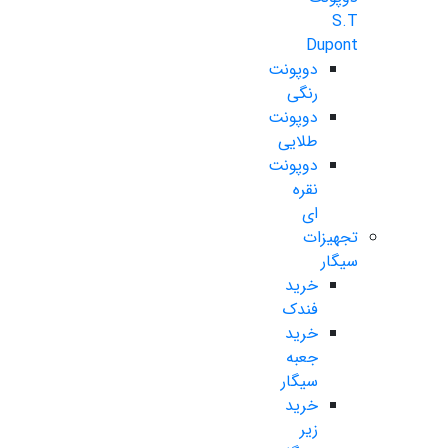
S.T
Dupont
دوپونت
رنگی
دوپونت
طلایی
دوپونت
نقره
ای
تجهیزات
سیگار
خرید
فندک
خرید
جعبه
سیگار
خرید
زیر