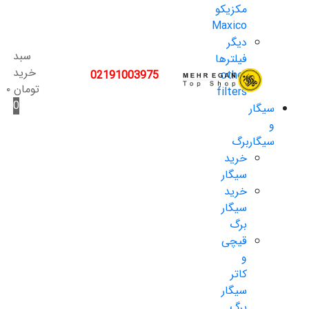
مکزیکو
Maxico
دیگر
سبد
فیلترها
خرید
02191003975
other
تومان
۰
filters
0
سیگار
و
سیگاربرگ
خرید
سیگار
خرید
سیگار
برگ
قیچی
و
کاتر
سیگار
برگ