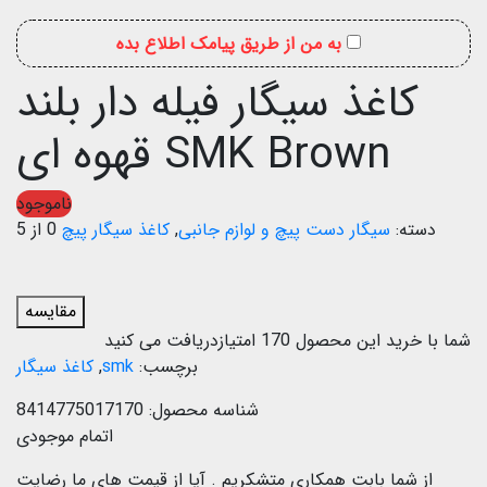
به من از طریق پیامک اطلاع بده
کاغذ سیگار فیله دار بلند
SMK Brown قهوه ای
ناموجود
دسته:
سیگار دست پیچ و لوازم جانبی
,
کاغذ سیگار پیچ
0 از 5
مقایسه
شما با خرید این محصول
170
امتیازدریافت می کنید
برچسب:
smk
,
کاغذ سیگار
شناسه محصول:
8414775017170
اتمام موجودی
از شما بابت همکاری متشکریم .
آیا از قیمت های ما رضایت