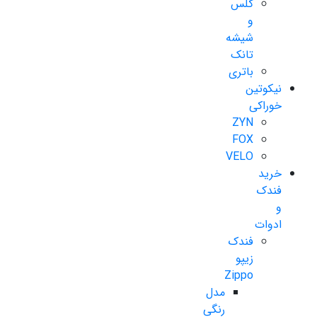
گلس
و
شیشه
تانک
باتری
نیکوتین
خوراکی
ZYN
FOX
VELO
خرید
فندک
و
ادوات
فندک
زیپو
Zippo
مدل
رنگی