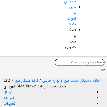
سیگاری
بنزین
و
ادوات
فندک
فندک
و
ست
کادویی
خانه
/
سیگار دست پیچ و لوازم جانبی
/
کاغذ سیگار پیچ
/
کاغذ
سیگار فیله دار بلند SMK Brown قهوه ای
ارسال
خبر بده
تغییرات