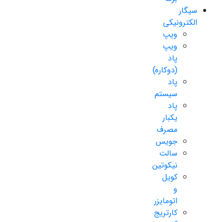
سیگار
الکترونیکی
ویپ
ویپ
پاد
(دوکاره)
پاد
سیستم
پاد
یکبار
مصرف
جویس
سالت
نیکوتین
کویل
و
اتومایزر
کارتریج