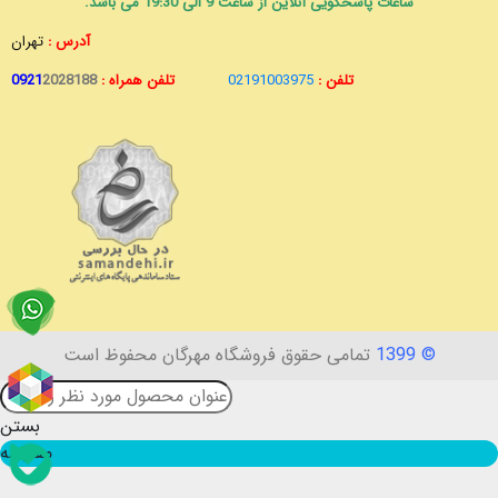
ساعات پاسخگویی آنلاین از ساعت 9 الی 19:30 می باشد.
آدرس :
تهران
تلفن :
02191003975
تلفن همراه :
2028188
0921
© 1399
تمامی حقوق فروشگاه مهرگان محفوظ است
بستن
مقایسه