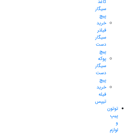
کاغذ
سیگار
پیچ
خرید
فیلتر
سیگار
دست
پیچ
پوکه
سیگار
دست
پیچ
خرید
فیله
تیپس
توتون
پیپ
و
لوازم