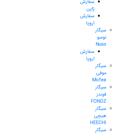
سفارش
ژاپن
سفارش
اروپا
سیگار
نوسو
Nuso
سفارش
اروپا
سیگار
موفی
Mofee
سیگار
فوندز
FONDZ
سیگار
هیچی
HEECHI
سیگار