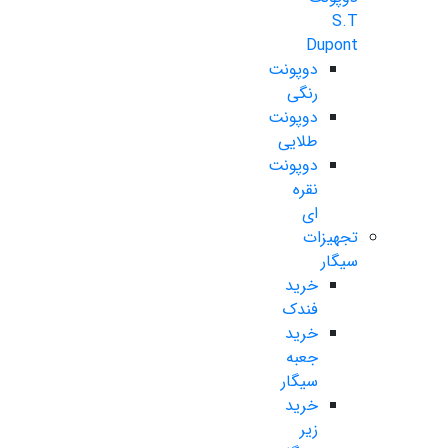
S.T
Dupont
دوپونت
رنگی
دوپونت
طلایی
دوپونت
نقره
ای
تجهیزات
سیگار
خرید
فندک
خرید
جعبه
سیگار
خرید
زیر