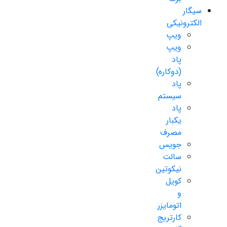
سیگار
الکترونیکی
ویپ
ویپ
پاد
(دوکاره)
پاد
سیستم
پاد
یکبار
مصرف
جویس
سالت
نیکوتین
کویل
و
اتومایزر
کارتریج