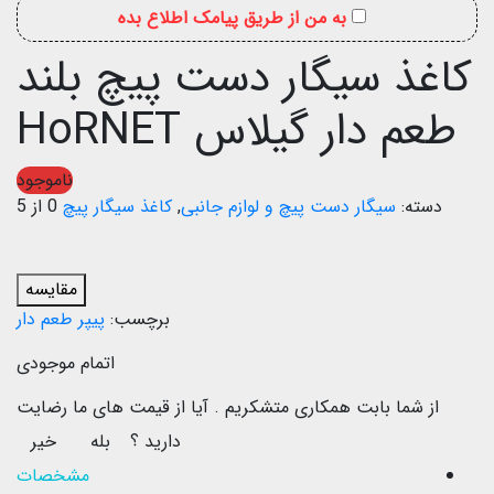
به من از طریق پیامک اطلاع بده
کاغذ سیگار دست پیچ بلند
طعم دار گیلاس HoRNET
ناموجود
دسته:
سیگار دست پیچ و لوازم جانبی
,
کاغذ سیگار پیچ
0 از 5
مقایسه
برچسب:
پیپر طعم دار
اتمام موجودی
از شما بابت همکاری متشکریم .
آیا از قیمت های ما رضایت
دارید ؟
بله
خیر
مشخصات