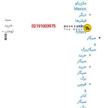
مکزیکو
Maxico
دیگر
سبد
فیلترها
خرید
02191003975
other
تومان
۰
filters
0
سیگار
و
سیگاربرگ
خرید
سیگار
خرید
سیگار
برگ
قیچی
و
کاتر
سیگار
برگ