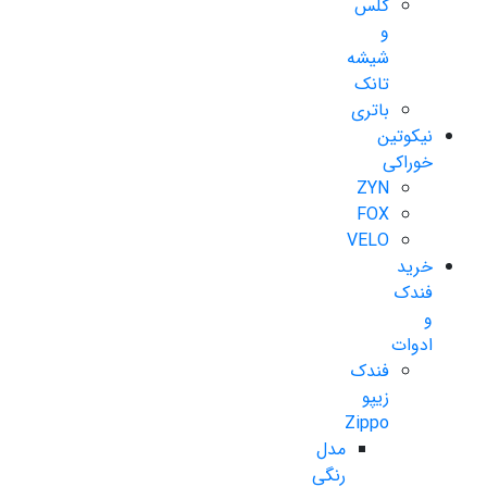
گلس
و
شیشه
تانک
باتری
نیکوتین
خوراکی
ZYN
FOX
VELO
خرید
فندک
و
ادوات
فندک
زیپو
Zippo
مدل
رنگی