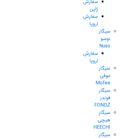
سفارش
ژاپن
سفارش
اروپا
سیگار
نوسو
Nuso
سفارش
اروپا
سیگار
موفی
Mofee
سیگار
فوندز
FONDZ
سیگار
هیچی
HEECHI
سیگار