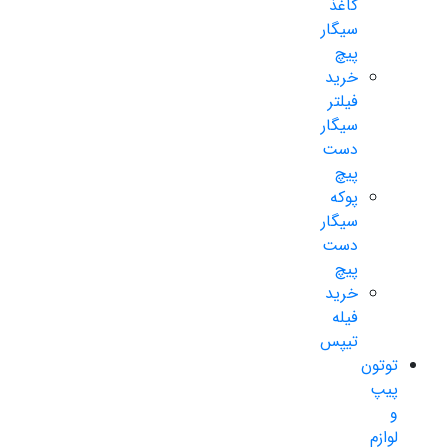
کاغذ
سیگار
پیچ
خرید
فیلتر
سیگار
دست
پیچ
پوکه
سیگار
دست
پیچ
خرید
فیله
تیپس
توتون
پیپ
و
لوازم