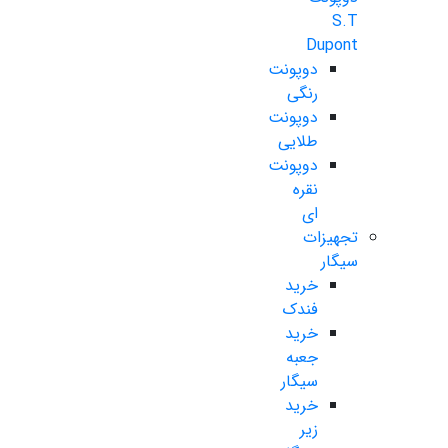
S.T
Dupont
دوپونت
رنگی
دوپونت
طلایی
دوپونت
نقره
ای
تجهیزات
سیگار
خرید
فندک
خرید
جعبه
سیگار
خرید
زیر