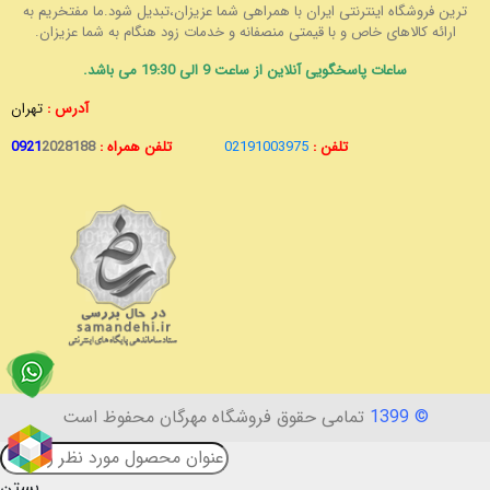
ترین فروشگاه اینترنتی ایران با همراهی شما عزیزان،تبدیل شود.ما مفتخریم به
ارائه کالاهای خاص و با قیمتی منصفانه و خدمات زود هنگام به شما عزیزان.
ساعات پاسخگویی آنلاین از ساعت 9 الی 19:30 می باشد.
آدرس :
تهران
تلفن :
02191003975
تلفن همراه :
2028188
0921
© 1399
تمامی حقوق فروشگاه مهرگان محفوظ است
بستن