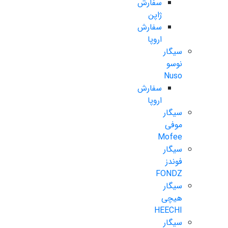
سفارش
ژاپن
سفارش
اروپا
سیگار
نوسو
Nuso
سفارش
اروپا
سیگار
موفی
Mofee
سیگار
فوندز
FONDZ
سیگار
هیچی
HEECHI
سیگار