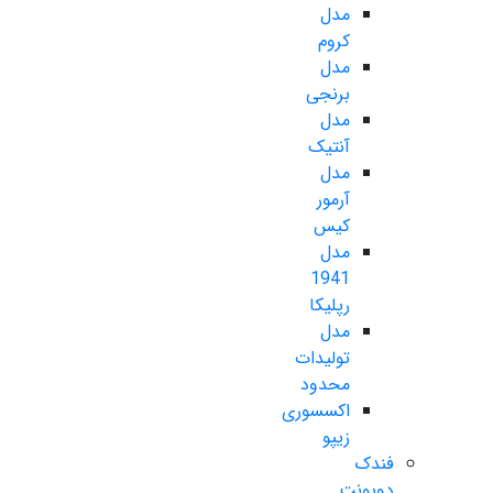
مدل
کروم
مدل
برنجی
مدل
آنتیک
مدل
آرمور
کیس
مدل
1941
رپلیکا
مدل
تولیدات
محدود
اکسسوری
زیپو
فندک
دوپونت