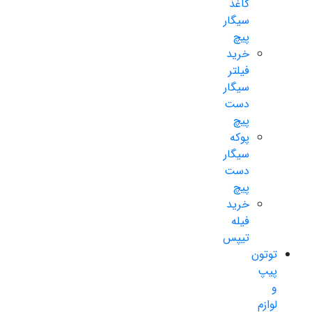
کاغذ
سیگار
پیچ
خرید
فیلتر
سیگار
دست
پیچ
پوکه
سیگار
دست
پیچ
خرید
فیله
تیپس
توتون
پیپ
و
لوازم