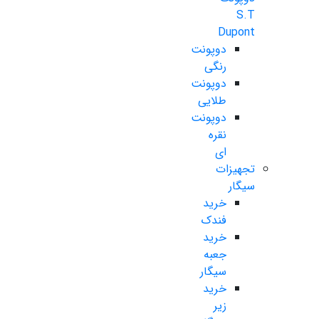
S.T
Dupont
دوپونت
رنگی
دوپونت
طلایی
دوپونت
نقره
ای
تجهیزات
سیگار
خرید
فندک
خرید
جعبه
سیگار
خرید
زیر