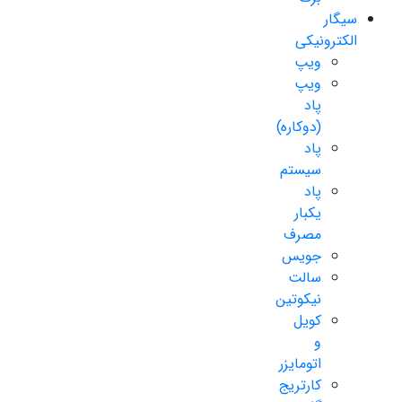
سیگار
الکترونیکی
ویپ
ویپ
پاد
(دوکاره)
پاد
سیستم
پاد
یکبار
مصرف
جویس
سالت
نیکوتین
کویل
و
اتومایزر
کارتریج