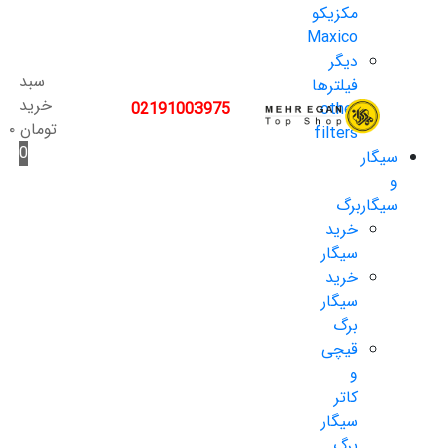
مکزیکو
Maxico
دیگر
سبد
فیلترها
خرید
02191003975
other
تومان
۰
filters
0
سیگار
و
سیگاربرگ
خرید
سیگار
خرید
سیگار
برگ
قیچی
و
کاتر
سیگار
برگ