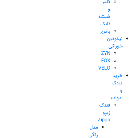
گلس
و
شیشه
تانک
باتری
نیکوتین
خوراکی
ZYN
FOX
VELO
خرید
فندک
و
ادوات
فندک
زیپو
Zippo
مدل
رنگی