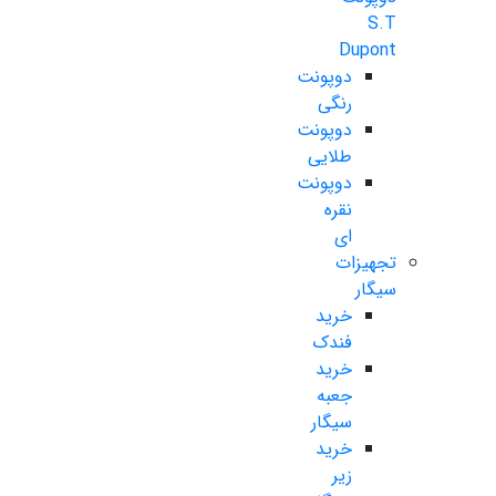
S.T
Dupont
دوپونت
رنگی
دوپونت
طلایی
دوپونت
نقره
ای
تجهیزات
سیگار
خرید
فندک
خرید
جعبه
سیگار
خرید
زیر