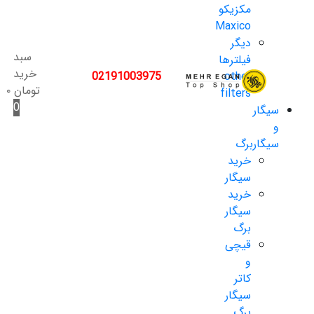
مکزیکو
Maxico
دیگر
سبد
فیلترها
خرید
02191003975
other
تومان
۰
filters
0
سیگار
و
سیگاربرگ
خرید
سیگار
خرید
سیگار
برگ
قیچی
و
کاتر
سیگار
برگ