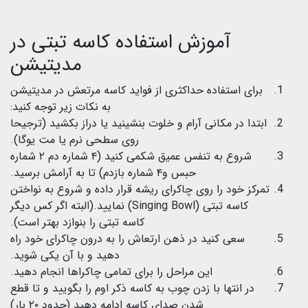
آموزش استفاده کاسه تبتی در
مدیتیشن
برای استفاده حداکثری از فواید کاسه مرتعش در مدیتیشن
به نکات زیر توجه کنید:
ابتدا در مکانی آرام و خلوت بنشینید یا دراز بکشید (ترجیحا
روی سطحی نرم یا مت یوگا).
شروع به تنفس عمیق شکمی کنید (۴ شماره دم ۲ شماره
حبس و۴ شماره بازدم) تا به آرامش برسید.
تمرکز خود را روی چاکرای ریشه قرار داده و شروع به نواختن
کاسه تبتی (Singing Bowl) نمایید.(البته اگر کس دیگر
کاسه تبتی را بنوازد بهتر است).
سعی کنید در ذهن ارتعاش را به درون چاکرای خود راه
دهید و با آن یکی شوید.
این مراحل را برای تمامی چاکراها انجام دهید.
در انتها با زدن چوب به کاسه ذکر اوم را بگویید و تا قطع
شدن صدای کاسه ادامه دهید (حدود ۲۰ بار)