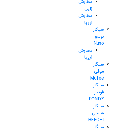
سفارش
ژاپن
سفارش
اروپا
سیگار
نوسو
Nuso
سفارش
اروپا
سیگار
موفی
Mofee
سیگار
فوندز
FONDZ
سیگار
هیچی
HEECHI
سیگار