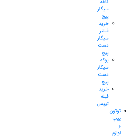
کاغذ
سیگار
پیچ
خرید
فیلتر
سیگار
دست
پیچ
پوکه
سیگار
دست
پیچ
خرید
فیله
تیپس
توتون
پیپ
و
لوازم