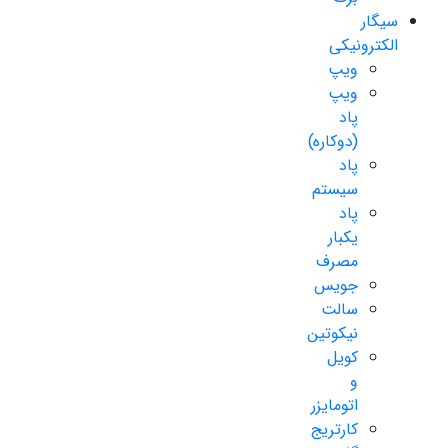
سیگار
الکترونیکی
ویپ
ویپ
پاد
(دوکاره)
پاد
سیستم
پاد
یکبار
مصرف
جویس
سالت
نیکوتین
کویل
و
اتومایزر
کارتریج