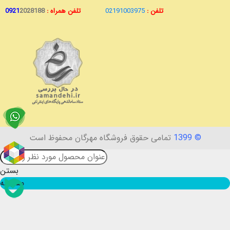
تلفن :
02191003975
تلفن همراه :
2028188
0921
© 1399
تمامی حقوق فروشگاه مهرگان محفوظ است
بستن
مقایسه