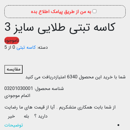
به من از طریق پیامک اطلاع بده
کاسه تبتی طلایی سایز 3
ناموجود
دسته:
کاسه تبتی
0 از 5
مقایسه
شما با خرید این محصول
6340
امتیازدریافت می کنید
شناسه محصول:
03201030001
اتمام موجودی
از شما بابت همکاری متشکریم .
آیا از قیمت های ما رضایت
دارید ؟
بله
خیر
توضیحات