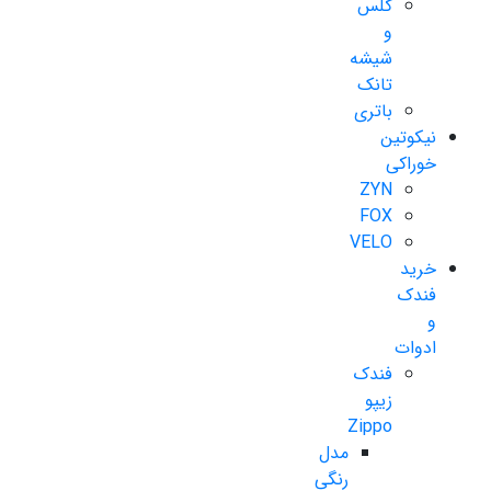
گلس
و
شیشه
تانک
باتری
نیکوتین
خوراکی
ZYN
FOX
VELO
خرید
فندک
و
ادوات
فندک
زیپو
Zippo
مدل
رنگی