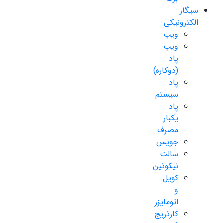
سیگار
الکترونیکی
ویپ
ویپ
پاد
(دوکاره)
پاد
سیستم
پاد
یکبار
مصرف
جویس
سالت
نیکوتین
کویل
و
اتومایزر
کارتریج