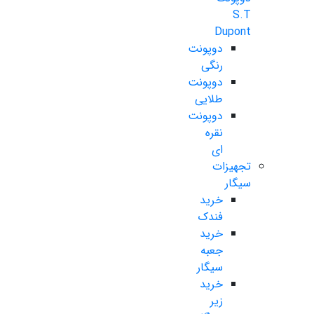
S.T
Dupont
دوپونت
رنگی
دوپونت
طلایی
دوپونت
نقره
ای
تجهیزات
سیگار
خرید
فندک
خرید
جعبه
سیگار
خرید
زیر