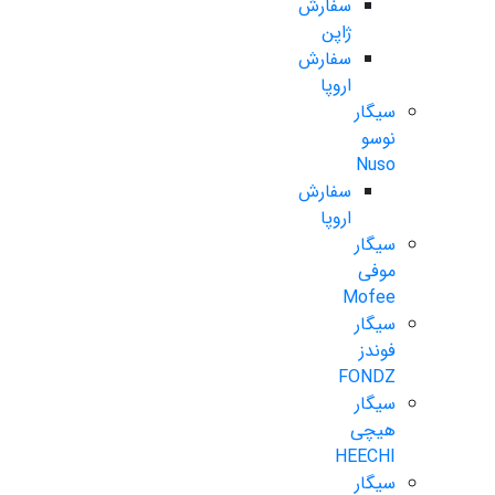
سفارش
ژاپن
سفارش
اروپا
سیگار
نوسو
Nuso
سفارش
اروپا
سیگار
موفی
Mofee
سیگار
فوندز
FONDZ
سیگار
هیچی
HEECHI
سیگار