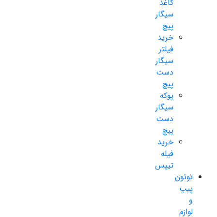
کاغذ
سیگار
پیچ
خرید
فیلتر
سیگار
دست
پیچ
پوکه
سیگار
دست
پیچ
خرید
فیله
تیپس
توتون
پیپ
و
لوازم