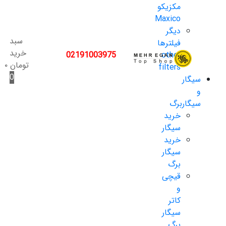
مکزیکو
Maxico
دیگر
سبد
فیلترها
خرید
02191003975
other
تومان
۰
filters
0
سیگار
و
سیگاربرگ
خرید
سیگار
خرید
سیگار
برگ
قیچی
و
کاتر
سیگار
برگ