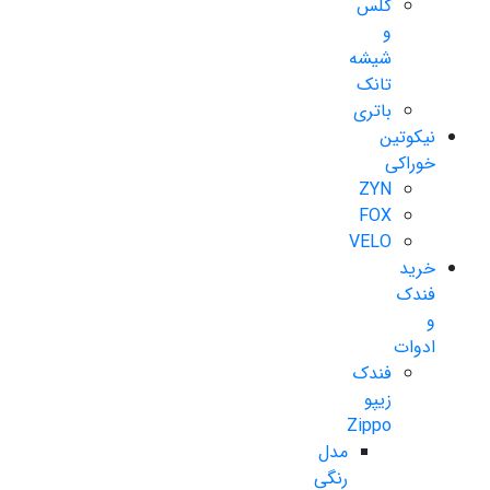
گلس
و
شیشه
تانک
باتری
نیکوتین
خوراکی
ZYN
FOX
VELO
خرید
فندک
و
ادوات
فندک
زیپو
Zippo
مدل
رنگی