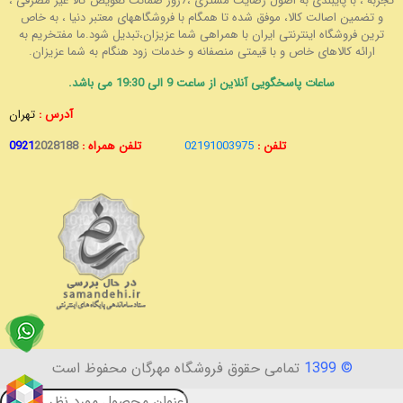
تجربه ، با پایبندی به اصول رضایت مشتری ،7روز ضمانت تعویض کالا غیر مصرفی ،
و تضمین اصالت کالا، موفق شده تا همگام با فروشگاههای معتبر دنیا ، به خاص
ترین فروشگاه اینترنتی ایران با همراهی شما عزیزان،تبدیل شود.ما مفتخریم به
ارائه کالاهای خاص و با قیمتی منصفانه و خدمات زود هنگام به شما عزیزان.
ساعات پاسخگویی آنلاین از ساعت 9 الی 19:30 می باشد.
آدرس :
تهران
تلفن :
02191003975
تلفن همراه :
2028188
0921
© 1399
تمامی حقوق فروشگاه مهرگان محفوظ است