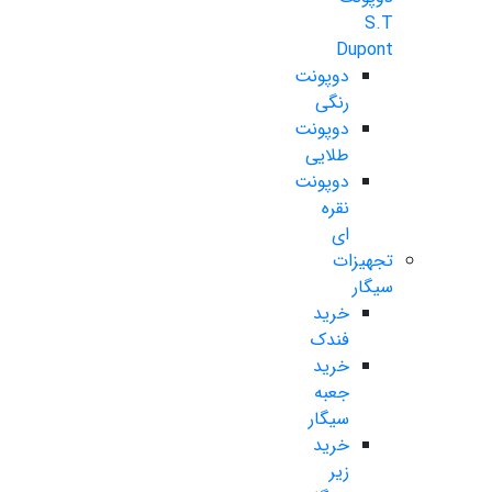
S.T
Dupont
دوپونت
رنگی
دوپونت
طلایی
دوپونت
نقره
ای
تجهیزات
سیگار
خرید
فندک
خرید
جعبه
سیگار
خرید
زیر