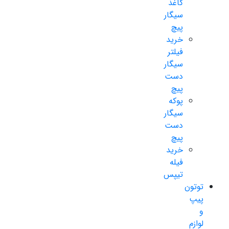
کاغذ
سیگار
پیچ
خرید
فیلتر
سیگار
دست
پیچ
پوکه
سیگار
دست
پیچ
خرید
فیله
تیپس
توتون
پیپ
و
لوازم