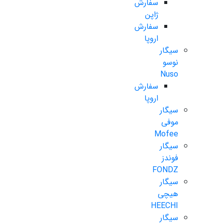
سفارش
ژاپن
سفارش
اروپا
سیگار
نوسو
Nuso
سفارش
اروپا
سیگار
موفی
Mofee
سیگار
فوندز
FONDZ
سیگار
هیچی
HEECHI
سیگار