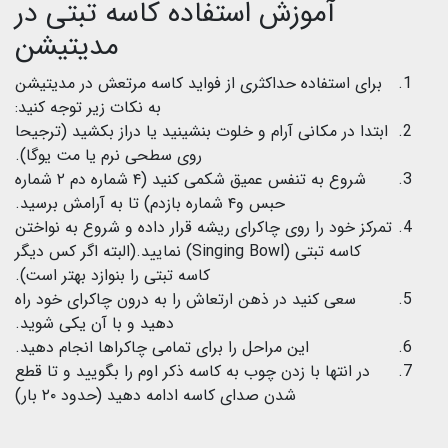
آموزش استفاده کاسه تبتی در
مدیتیشن
برای استفاده حداکثری از فواید کاسه مرتعش در مدیتیشن
به نکات زیر توجه کنید:
ابتدا در مکانی آرام و خلوت بنشینید یا دراز بکشید (ترجیحا
روی سطحی نرم یا مت یوگا).
شروع به تنفس عمیق شکمی کنید (۴ شماره دم ۲ شماره
حبس و۴ شماره بازدم) تا به آرامش برسید.
تمرکز خود را روی چاکرای ریشه قرار داده و شروع به نواختن
کاسه تبتی (Singing Bowl) نمایید.(البته اگر کس دیگر
کاسه تبتی را بنوازد بهتر است).
سعی کنید در ذهن ارتعاش را به درون چاکرای خود راه
دهید و با آن یکی شوید.
این مراحل را برای تمامی چاکراها انجام دهید.
در انتها با زدن چوب به کاسه ذکر اوم را بگویید و تا قطع
شدن صدای کاسه ادامه دهید (حدود ۲۰ بار)