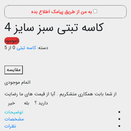
به من از طریق پیامک اطلاع بده
کاسه تبتی سبز سایز 4
ناموجود
دسته:
کاسه تبتی
0 از 5
مقایسه
اتمام موجودی
از شما بابت همکاری متشکریم .
آیا از قیمت های ما رضایت
دارید ؟
بله
خیر
توضیحات
مشخصات
نظرات