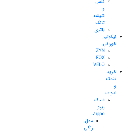
گلس
و
شیشه
تانک
باتری
نیکوتین
خوراکی
ZYN
FOX
VELO
خرید
فندک
و
ادوات
فندک
زیپو
Zippo
مدل
رنگی