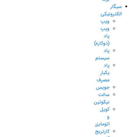
سیگار
الکترونیکی
ویپ
ویپ
پاد
(دوکاره)
پاد
سیستم
پاد
یکبار
مصرف
جویس
سالت
نیکوتین
کویل
و
اتومایزر
کارتریج