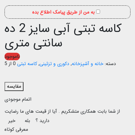
به من از طریق پیامک اطلاع بده
کاسه تبتی آبی سایز 2 ده
سانتی متری
ناموجود
دسته:
خانه و آشپزخانه
,
دکوری و تزئینی
,
کاسه تبتی
0 از 5
مقایسه
اتمام موجودی
از شما بابت همکاری متشکریم .
آیا از قیمت های ما رضایت
دارید ؟
بله
خیر
معرفی کوتاه