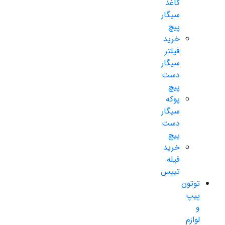
کاغذ
سیگار
پیچ
خرید
فیلتر
سیگار
دست
پیچ
پوکه
سیگار
دست
پیچ
خرید
فیله
تیپس
توتون
پیپ
و
لوازم