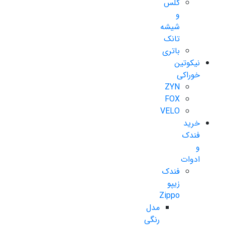
گلس
و
شیشه
تانک
باتری
نیکوتین
خوراکی
ZYN
FOX
VELO
خرید
فندک
و
ادوات
فندک
زیپو
Zippo
مدل
رنگی