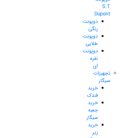
S.T
Dupont
دوپونت
رنگی
دوپونت
طلایی
دوپونت
نقره
ای
تجهیزات
سیگار
خرید
فندک
خرید
جعبه
سیگار
خرید
زیر