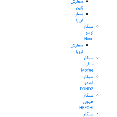
سفارش
ژاپن
سفارش
اروپا
سیگار
نوسو
Nuso
سفارش
اروپا
سیگار
موفی
Mofee
سیگار
فوندز
FONDZ
سیگار
هیچی
HEECHI
سیگار