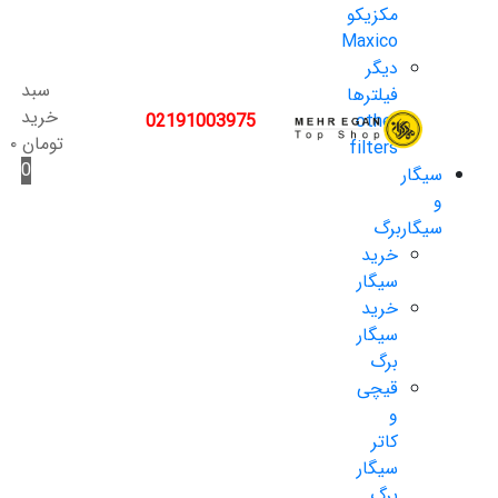
مکزیکو
Maxico
دیگر
سبد
فیلترها
خرید
02191003975
other
تومان
۰
filters
0
سیگار
و
سیگاربرگ
خرید
سیگار
خرید
سیگار
برگ
قیچی
و
کاتر
سیگار
برگ