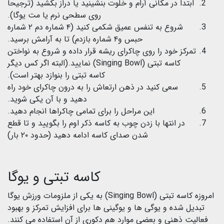
ابتدا در مکانی آرام و خلوت بنشینید یا دراز بکشید (ترجیحا
روی سطحی نرم یا مت یوگا).
شروع به تنفس عمیق شکمی کنید (۴ شماره دم ۲ شماره
حبس و۴ شماره بازدم) تا به آرامش برسید.
تمرکز خود را روی چاکرای ریشه قرار داده و شروع به نواختن
کاسه تبتی (Singing Bowl) نمایید.(البته اگر کس دیگر
کاسه تبتی را بنوازد بهتر است).
سعی کنید در ذهن ارتعاش را به درون چاکرای خود راه
دهید و با آن یکی شوید.
این مراحل را برای تمامی چاکراها انجام دهید.
در انتها با زدن چوب به کاسه ذکر اوم را بگویید و تا قطع
شدن صدای کاسه ادامه دهید (حدود ۲۰ بار)
کاسه تبتی و یوگا
امروزه کاسه تبتی (Singing Bowl) به یکی از ملزومات ورزش یوگا
تبدیل شده و یوگی ها و یوگینی ها برای افزایش تمرکز و بهبود
فعالیت ذهنی و بعضی موارد هم دکوری از آن استفاده می کنند.