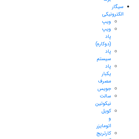
سیگار
الکترونیکی
ویپ
ویپ
پاد
(دوکاره)
پاد
سیستم
پاد
یکبار
مصرف
جویس
سالت
نیکوتین
کویل
و
اتومایزر
کارتریج