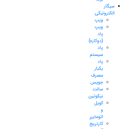
سیگار
الکترونیکی
ویپ
ویپ
پاد
(دوکاره)
پاد
سیستم
پاد
یکبار
مصرف
جویس
سالت
نیکوتین
کویل
و
اتومایزر
کارتریج