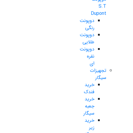
S.T
Dupont
دوپونت
رنگی
دوپونت
طلایی
دوپونت
نقره
ای
تجهیزات
سیگار
خرید
فندک
خرید
جعبه
سیگار
خرید
زیر