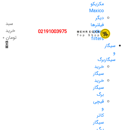
مکزیکو
Maxico
دیگر
سبد
فیلترها
خرید
02191003975
other
تومان
۰
filters
0
سیگار
و
سیگاربرگ
خرید
سیگار
خرید
سیگار
برگ
قیچی
و
کاتر
سیگار
برگ