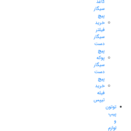
کاغذ
سیگار
پیچ
خرید
فیلتر
سیگار
دست
پیچ
پوکه
سیگار
دست
پیچ
خرید
فیله
تیپس
توتون
پیپ
و
لوازم