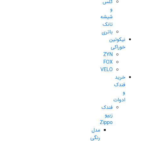
گلس
و
شیشه
تانک
باتری
نیکوتین
خوراکی
ZYN
FOX
VELO
خرید
فندک
و
ادوات
فندک
زیپو
Zippo
مدل
رنگی