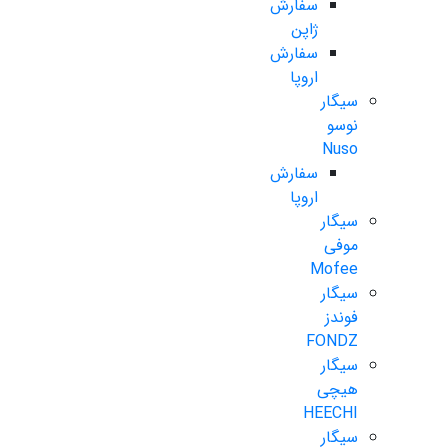
سفارش
ژاپن
سفارش
اروپا
سیگار
نوسو
Nuso
سفارش
اروپا
سیگار
موفی
Mofee
سیگار
فوندز
FONDZ
سیگار
هیچی
HEECHI
سیگار