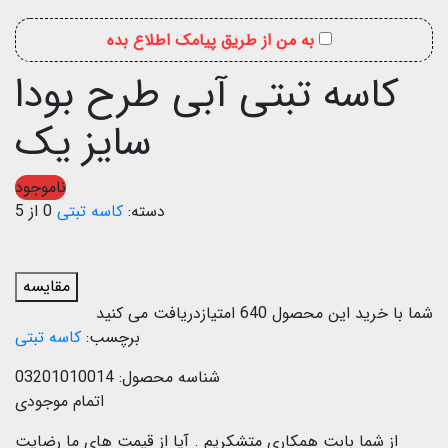
به من از طریق پیامک اطلاع بده
کاسه تبتی آبی طرح بودا
سایز یک
ناموجود
دسته:
کاسه تبتی
0 از 5
مقایسه
شما با خرید این محصول
640
امتیازدریافت می کنید
برچسب:
کاسه تبتی
شناسه محصول:
03201010014
اتمام موجودی
از شما بابت همکاری متشکریم .
آیا از قیمت های ما رضایت