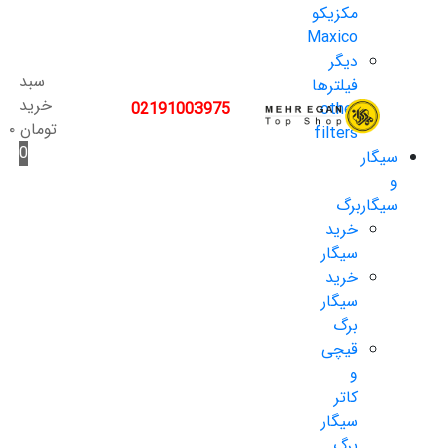
مکزیکو
Maxico
دیگر
سبد
فیلترها
خرید
02191003975
other
تومان
۰
filters
0
سیگار
و
سیگاربرگ
خرید
سیگار
خرید
سیگار
برگ
قیچی
و
کاتر
سیگار
برگ