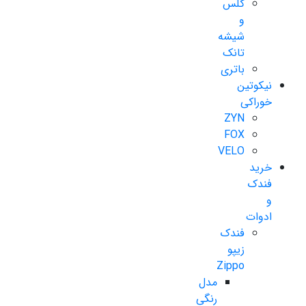
گلس
و
شیشه
تانک
باتری
نیکوتین
خوراکی
ZYN
FOX
VELO
خرید
فندک
و
ادوات
فندک
زیپو
Zippo
مدل
رنگی