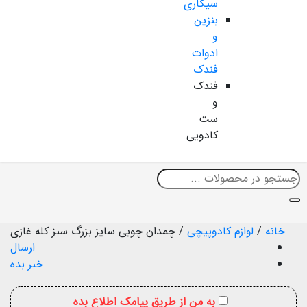
سیگاری
بنزین
و
ادوات
فندک
فندک
و
ست
کادویی
خانه
/
لوازم کادوپیچی
/
چمدان چوبی سایز بزرگ سبز کله غازی
ارسال
خبر بده
به من از طریق پیامک اطلاع بده