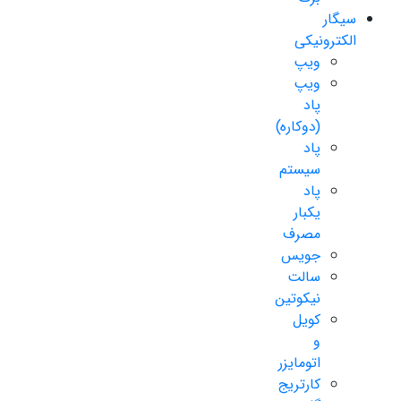
سیگار
الکترونیکی
ویپ
ویپ
پاد
(دوکاره)
پاد
سیستم
پاد
یکبار
مصرف
جویس
سالت
نیکوتین
کویل
و
اتومایزر
کارتریج