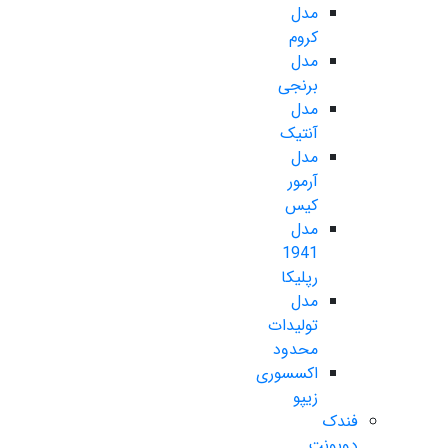
مدل
کروم
مدل
برنجی
مدل
آنتیک
مدل
آرمور
کیس
مدل
1941
رپلیکا
مدل
تولیدات
محدود
اکسسوری
زیپو
فندک
دوپونت