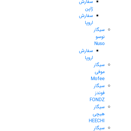
سفارش
ژاپن
سفارش
اروپا
سیگار
نوسو
Nuso
سفارش
اروپا
سیگار
موفی
Mofee
سیگار
فوندز
FONDZ
سیگار
هیچی
HEECHI
سیگار