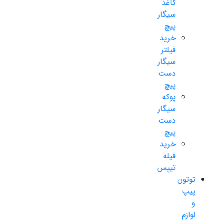
کاغذ
سیگار
پیچ
خرید
فیلتر
سیگار
دست
پیچ
پوکه
سیگار
دست
پیچ
خرید
فیله
تیپس
توتون
پیپ
و
لوازم