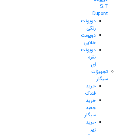
S.T
Dupont
دوپونت
رنگی
دوپونت
طلایی
دوپونت
نقره
ای
تجهیزات
سیگار
خرید
فندک
خرید
جعبه
سیگار
خرید
زیر