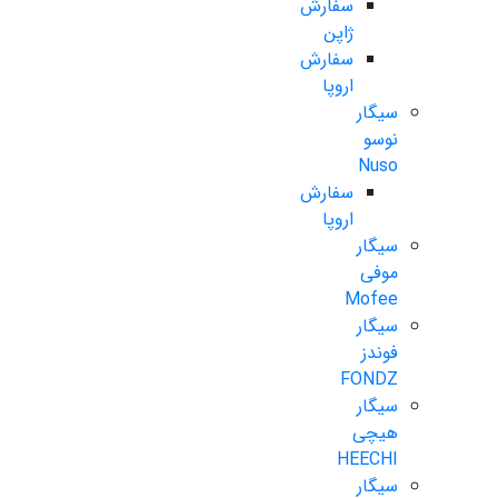
سفارش
ژاپن
سفارش
اروپا
سیگار
نوسو
Nuso
سفارش
اروپا
سیگار
موفی
Mofee
سیگار
فوندز
FONDZ
سیگار
هیچی
HEECHI
سیگار