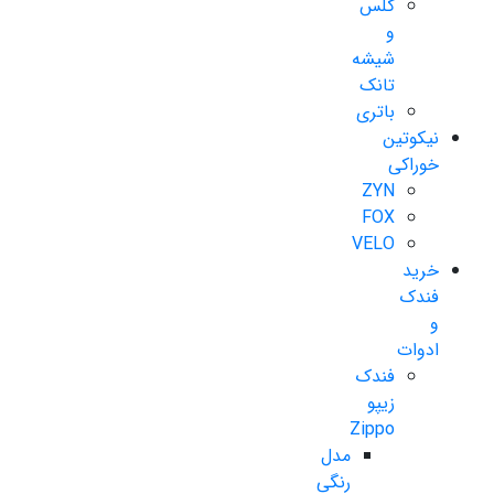
گلس
و
شیشه
تانک
باتری
نیکوتین
خوراکی
ZYN
FOX
VELO
خرید
فندک
و
ادوات
فندک
زیپو
Zippo
مدل
رنگی