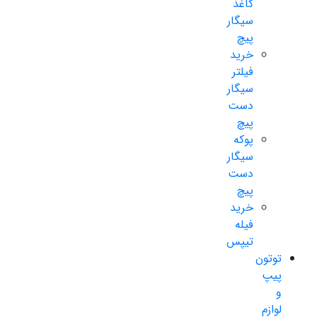
کاغذ
سیگار
پیچ
خرید
فیلتر
سیگار
دست
پیچ
پوکه
سیگار
دست
پیچ
خرید
فیله
تیپس
توتون
پیپ
و
لوازم