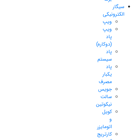
سیگار
الکترونیکی
ویپ
ویپ
پاد
(دوکاره)
پاد
سیستم
پاد
یکبار
مصرف
جویس
سالت
نیکوتین
کویل
و
اتومایزر
کارتریج