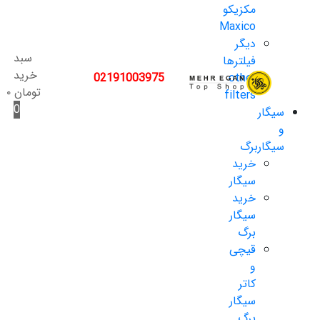
مکزیکو
Maxico
دیگر
سبد
فیلترها
خرید
02191003975
other
تومان
۰
filters
0
سیگار
و
سیگاربرگ
خرید
سیگار
خرید
سیگار
برگ
قیچی
و
کاتر
سیگار
برگ