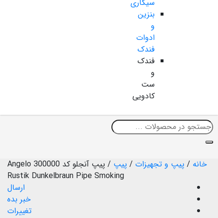
سیگاری
بنزین
و
ادوات
فندک
فندک
و
ست
کادویی
خانه
/
پیپ و تجهیزات
/
پیپ
/
پیپ آنجلو کد 300000 Angelo
Rustik Dunkelbraun Pipe Smoking
ارسال
خبر بده
تغییرات