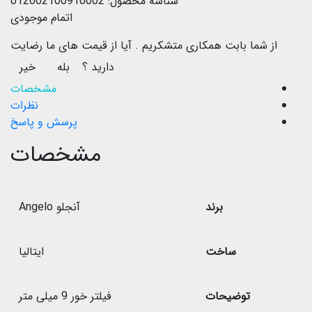
شناسه محصول:
012002100910002
اتمام موجودی
از شما بابت همکاری متشکریم .
آیا از قیمت های ما رضایت
دارید ؟
بله
خیر
مشخصات
نظرات
پرسش و پاسخ
مشخصات
برند
آنجلو Angelo
ساخت
ایتالیا
توضیحات
فیلتر خور 9 میلی متر