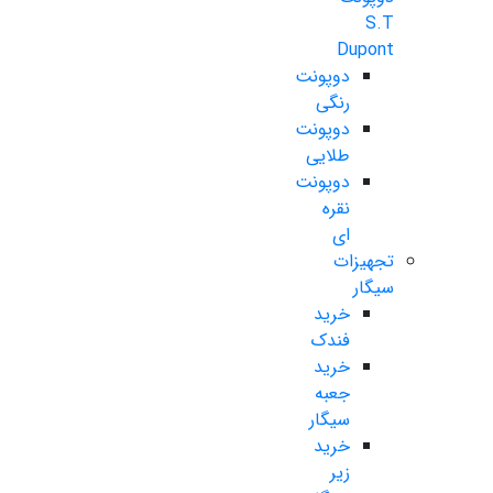
S.T
Dupont
دوپونت
رنگی
دوپونت
طلایی
دوپونت
نقره
ای
تجهیزات
سیگار
خرید
فندک
خرید
جعبه
سیگار
خرید
زیر