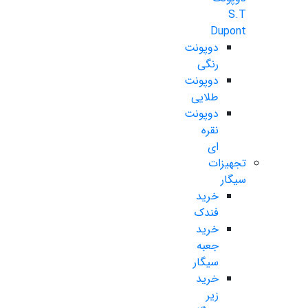
S.T
Dupont
دوپونت
رنگی
دوپونت
طلایی
دوپونت
نقره
ای
تجهیزات
سیگار
خرید
فندک
خرید
جعبه
سیگار
خرید
زیر