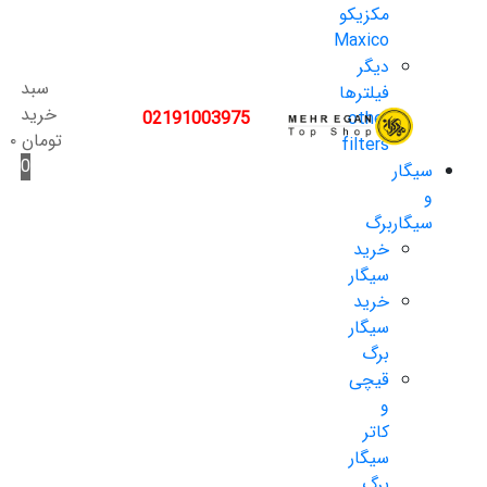
مکزیکو
Maxico
دیگر
سبد
فیلترها
خرید
02191003975
other
تومان
۰
filters
0
سیگار
و
سیگاربرگ
خرید
سیگار
خرید
سیگار
برگ
قیچی
و
کاتر
سیگار
برگ