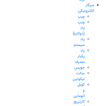
سیگار
الکترونیکی
ویپ
ویپ
پاد
(دوکاره)
پاد
سیستم
پاد
یکبار
مصرف
جویس
سالت
نیکوتین
کویل
و
اتومایزر
کارتریج