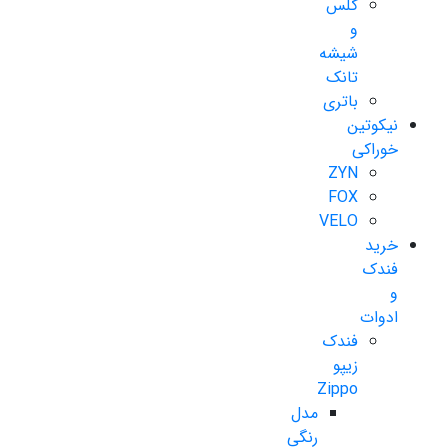
گلس
و
شیشه
تانک
باتری
نیکوتین
خوراکی
ZYN
FOX
VELO
خرید
فندک
و
ادوات
فندک
زیپو
Zippo
مدل
رنگی