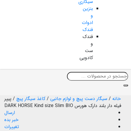
سیگاری
بنزین
و
ادوات
فندک
فندک
و
ست
کادویی
خانه
/
سیگار دست پیچ و لوازم جانبی
/
کاغذ سیگار پیچ
/
پیپر
فیله دار بلند دارک هورس DARK HORSE Kind size Slim BIO
ارسال
خبر بده
تغییرات