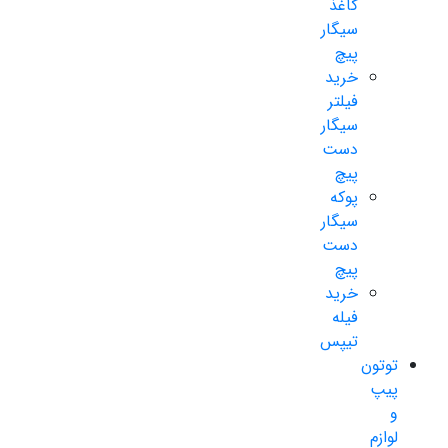
کاغذ
سیگار
پیچ
خرید
فیلتر
سیگار
دست
پیچ
پوکه
سیگار
دست
پیچ
خرید
فیله
تیپس
توتون
پیپ
و
لوازم