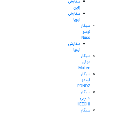
سفارش
ژاپن
سفارش
اروپا
سیگار
نوسو
Nuso
سفارش
اروپا
سیگار
موفی
Mofee
سیگار
فوندز
FONDZ
سیگار
هیچی
HEECHI
سیگار