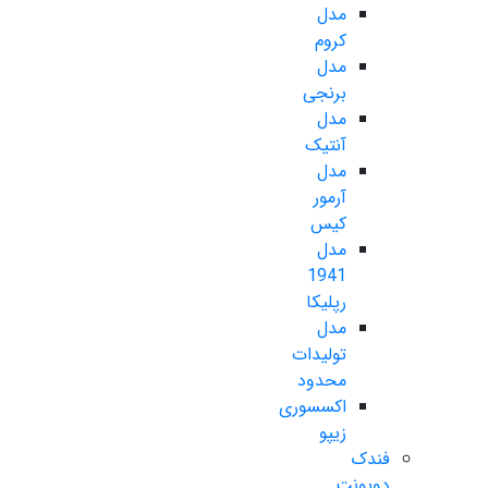
مدل
کروم
مدل
برنجی
مدل
آنتیک
مدل
آرمور
کیس
مدل
1941
رپلیکا
مدل
تولیدات
محدود
اکسسوری
زیپو
فندک
دوپونت