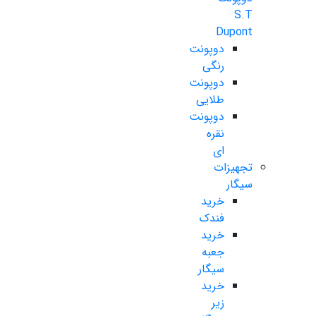
S.T
Dupont
دوپونت
رنگی
دوپونت
طلایی
دوپونت
نقره
ای
تجهیزات
سیگار
خرید
فندک
خرید
جعبه
سیگار
خرید
زیر