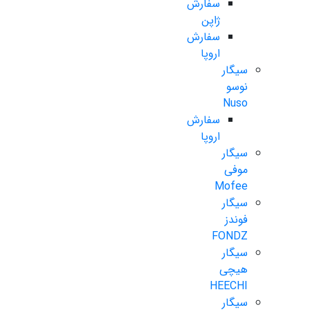
سفارش
ژاپن
سفارش
اروپا
سیگار
نوسو
Nuso
سفارش
اروپا
سیگار
موفی
Mofee
سیگار
فوندز
FONDZ
سیگار
هیچی
HEECHI
سیگار