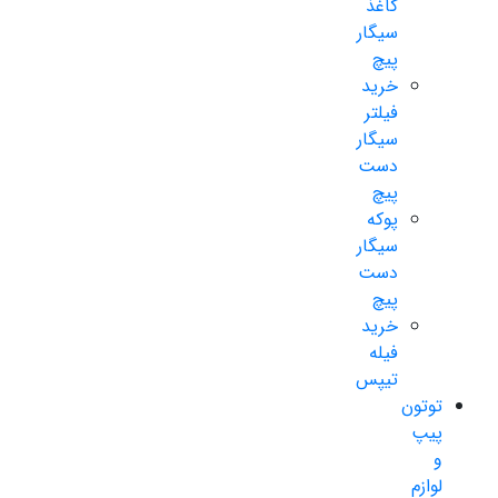
کاغذ
سیگار
پیچ
خرید
فیلتر
سیگار
دست
پیچ
پوکه
سیگار
دست
پیچ
خرید
فیله
تیپس
توتون
پیپ
و
لوازم