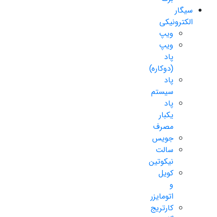
سیگار
الکترونیکی
ویپ
ویپ
پاد
(دوکاره)
پاد
سیستم
پاد
یکبار
مصرف
جویس
سالت
نیکوتین
کویل
و
اتومایزر
کارتریج