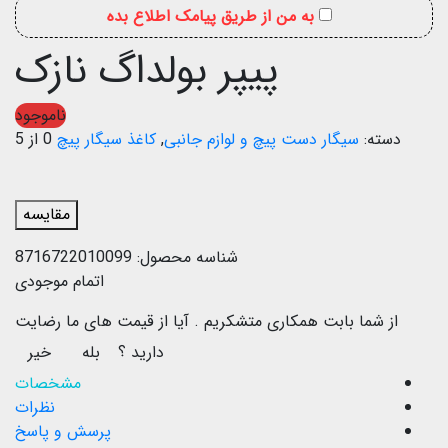
به من از طریق پیامک اطلاع بده
پیپر بولداگ نازک
ناموجود
دسته:
سیگار دست پیچ و لوازم جانبی
,
کاغذ سیگار پیچ
0 از 5
مقایسه
شناسه محصول:
8716722010099
اتمام موجودی
از شما بابت همکاری متشکریم .
آیا از قیمت های ما رضایت
دارید ؟
بله
خیر
مشخصات
نظرات
پرسش و پاسخ