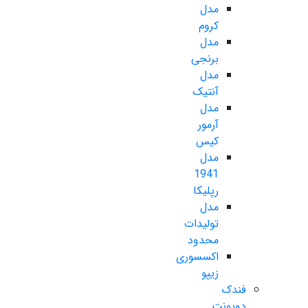
مدل
کروم
مدل
برنجی
مدل
آنتیک
مدل
آرمور
کیس
مدل
1941
رپلیکا
مدل
تولیدات
محدود
اکسسوری
زیپو
فندک
دوپونت