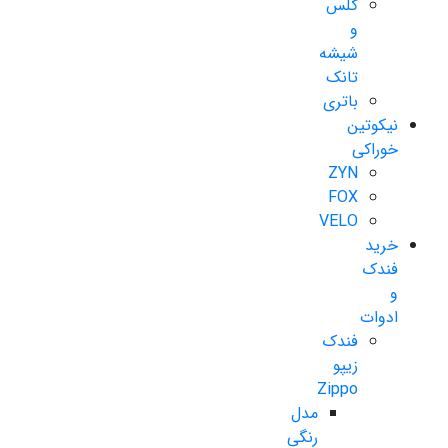
گلس
و
شیشه
تانک
باتری
نیکوتین
خوراکی
ZYN
FOX
VELO
خرید
فندک
و
ادوات
فندک
زیپو
Zippo
مدل
رنگی