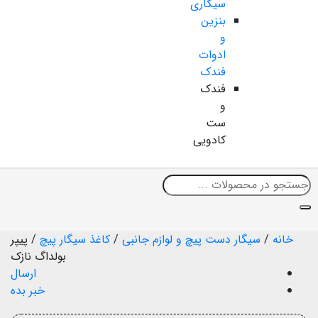
سیگاری
بنزین
و
ادوات
فندک
فندک
و
ست
کادویی
خانه
/
سیگار دست پیچ و لوازم جانبی
/
کاغذ سیگار پیچ
/
پیپر
بولداگ نازک
ارسال
خبر بده