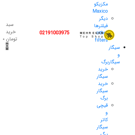
مکزیکو
Maxico
دیگر
سبد
فیلترها
خرید
02191003975
other
تومان
۰
filters
0
سیگار
و
سیگاربرگ
خرید
سیگار
خرید
سیگار
برگ
قیچی
و
کاتر
سیگار
برگ