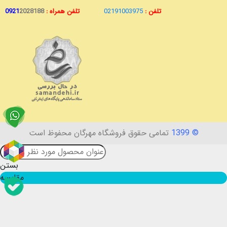
تلفن :
02191003975
تلفن همراه :
2028188
0921
© 1399
تمامی حقوق فروشگاه مهرگان محفوظ است
بستن
مقایسه