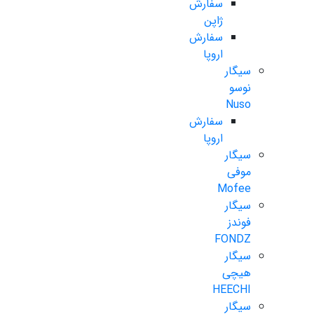
سفارش
ژاپن
سفارش
اروپا
سیگار
نوسو
Nuso
سفارش
اروپا
سیگار
موفی
Mofee
سیگار
فوندز
FONDZ
سیگار
هیچی
HEECHI
سیگار