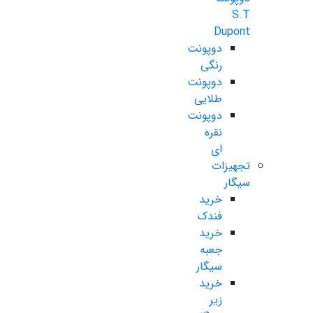
S.T
Dupont
دوپونت
رنگی
دوپونت
طلایی
دوپونت
نقره
ای
تجهیزات
سیگار
خرید
فندک
خرید
جعبه
سیگار
خرید
زیر