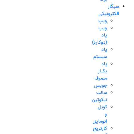
سیگار
الکترونیکی
ویپ
ویپ
پاد
(دوکاره)
پاد
سیستم
پاد
یکبار
مصرف
جویس
سالت
نیکوتین
کویل
و
اتومایزر
کارتریج