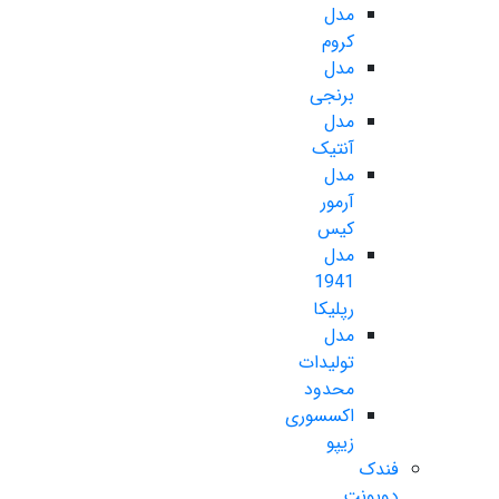
مدل
کروم
مدل
برنجی
مدل
آنتیک
مدل
آرمور
کیس
مدل
1941
رپلیکا
مدل
تولیدات
محدود
اکسسوری
زیپو
فندک
دوپونت