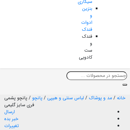
سیگاری
بنزین
و
ادوات
فندک
فندک
و
ست
کادویی
خانه
/
مد و پوشاک
/
لباس سنتی و هیپی
/
پانچو
/
پانچو پشمی
فری سایز گلیمی
ارسال
خبر بده
تغییرات