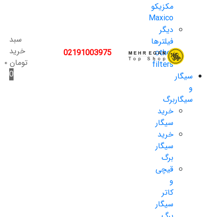
مکزیکو
Maxico
دیگر
سبد
فیلترها
خرید
02191003975
other
تومان
۰
filters
0
سیگار
و
سیگاربرگ
خرید
سیگار
خرید
سیگار
برگ
قیچی
و
کاتر
سیگار
برگ