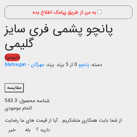
به من از طریق پیامک اطلاع بده
پانچو پشمی فری سایز
گلیمی
ناموجود
دسته:
پانچو
0 از 5
برند:
مهرگان - Mehregan
مقایسه
شناسه محصول:
543.3
اتمام موجودی
از شما بابت همکاری متشکریم .
آیا از قیمت های ما رضایت
دارید ؟
بله
خیر