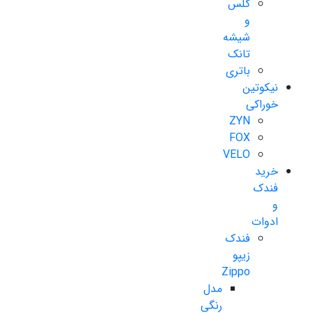
گلس
و
شیشه
تانک
باتری
نیکوتین
خوراکی
ZYN
FOX
VELO
خرید
فندک
و
ادوات
فندک
زیپو
Zippo
مدل
رنگی