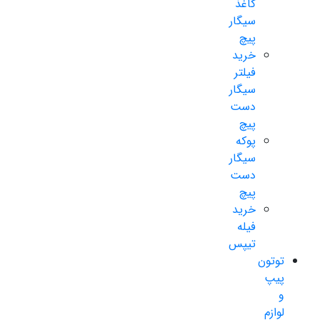
کاغذ
سیگار
پیچ
خرید
فیلتر
سیگار
دست
پیچ
پوکه
سیگار
دست
پیچ
خرید
فیله
تیپس
توتون
پیپ
و
لوازم