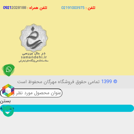
تلفن :
02191003975
تلفن همراه :
2028188
0921
© 1399
تمامی حقوق فروشگاه مهرگان محفوظ است
بستن
مقایسه