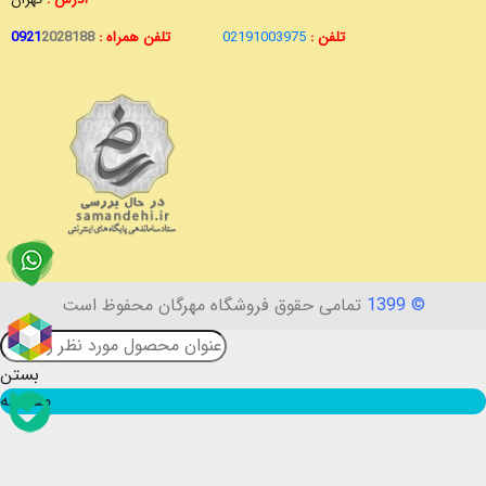
تلفن :
02191003975
تلفن همراه :
2028188
0921
© 1399
تمامی حقوق فروشگاه مهرگان محفوظ است
بستن
مقایسه