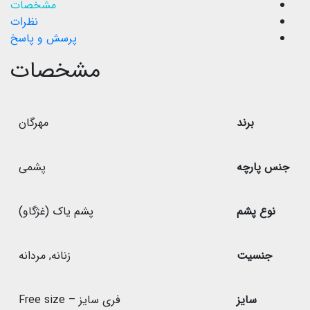
مشخصات
نظرات
پرسش و پاسخ
مشخصات
برند
مهرگان
جنس پارچه
پشمی
نوع پشم
پشم یاک (غژگاو)
جنسیت
زنانه
,
مردانه
سایز
فری سایز – Free size