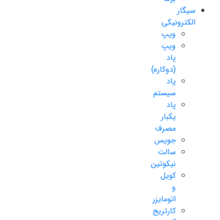
سیگار
الکترونیکی
ویپ
ویپ
پاد
(دوکاره)
پاد
سیستم
پاد
یکبار
مصرف
جویس
سالت
نیکوتین
کویل
و
اتومایزر
کارتریج