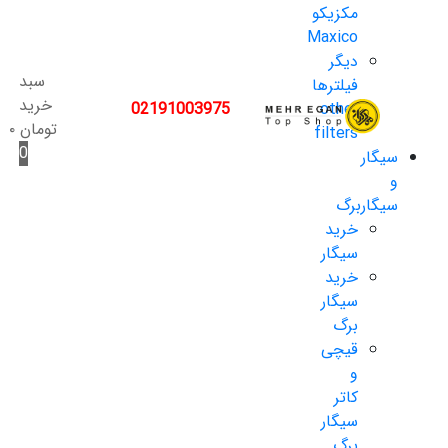
مکزیکو
Maxico
دیگر
سبد
فیلترها
خرید
02191003975
other
تومان
۰
filters
0
سیگار
و
سیگاربرگ
خرید
سیگار
خرید
سیگار
برگ
قیچی
و
کاتر
سیگار
برگ