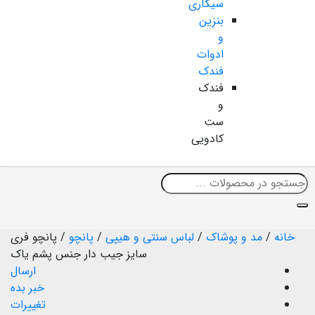
سیگاری
بنزین
و
ادوات
فندک
فندک
و
ست
کادویی
خانه
/
مد و پوشاک
/
لباس سنتی و هیپی
/
پانچو
/
پانچو فری
سایز جیب دار جنس پشم یاک
ارسال
خبر بده
تغییرات