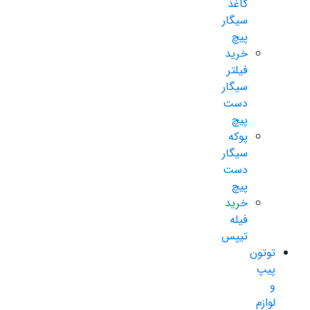
کاغذ
سیگار
پیچ
خرید
فیلتر
سیگار
دست
پیچ
پوکه
سیگار
دست
پیچ
خرید
فیله
تیپس
توتون
پیپ
و
لوازم