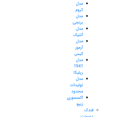
مدل
کروم
مدل
برنجی
مدل
آنتیک
مدل
آرمور
کیس
مدل
1941
رپلیکا
مدل
تولیدات
محدود
اکسسوری
زیپو
فندک
دوپونت