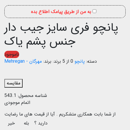
به من از طریق پیامک اطلاع بده
پانچو فری سایز جیب دار
جنس پشم یاک
ناموجود
دسته:
پانچو
0 از 5
برند:
مهرگان - Mehregan
مقایسه
شناسه محصول:
543.1
اتمام موجودی
از شما بابت همکاری متشکریم .
آیا از قیمت های ما رضایت
دارید ؟
بله
خیر