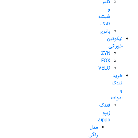
گلس
و
شیشه
تانک
باتری
نیکوتین
خوراکی
ZYN
FOX
VELO
خرید
فندک
و
ادوات
فندک
زیپو
Zippo
مدل
رنگی