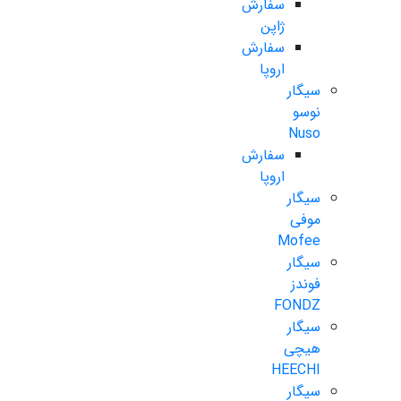
سفارش
ژاپن
سفارش
اروپا
سیگار
نوسو
Nuso
سفارش
اروپا
سیگار
موفی
Mofee
سیگار
فوندز
FONDZ
سیگار
هیچی
HEECHI
سیگار