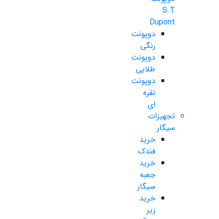
S.T
Dupont
دوپونت
رنگی
دوپونت
طلایی
دوپونت
نقره
ای
تجهیزات
سیگار
خرید
فندک
خرید
جعبه
سیگار
خرید
زیر