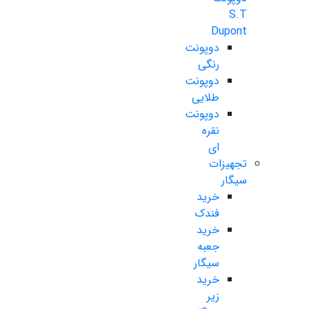
S.T
Dupont
دوپونت
رنگی
دوپونت
طلایی
دوپونت
نقره
ای
تجهیزات
سیگار
خرید
فندک
خرید
جعبه
سیگار
خرید
زیر