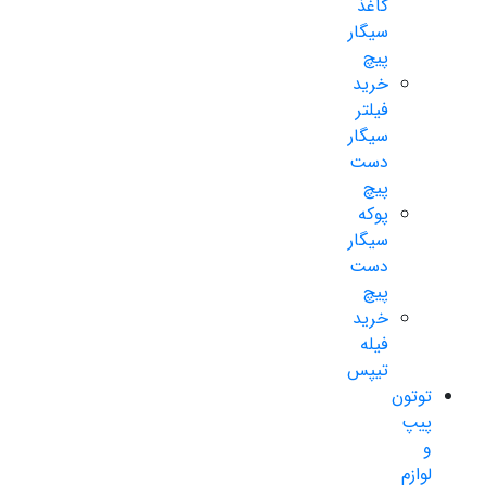
کاغذ
سیگار
پیچ
خرید
فیلتر
سیگار
دست
پیچ
پوکه
سیگار
دست
پیچ
خرید
فیله
تیپس
توتون
پیپ
و
لوازم