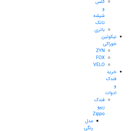
گلس
و
شیشه
تانک
باتری
نیکوتین
خوراکی
ZYN
FOX
VELO
خرید
فندک
و
ادوات
فندک
زیپو
Zippo
مدل
رنگی