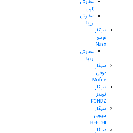
سفارش
ژاپن
سفارش
اروپا
سیگار
نوسو
Nuso
سفارش
اروپا
سیگار
موفی
Mofee
سیگار
فوندز
FONDZ
سیگار
هیچی
HEECHI
سیگار