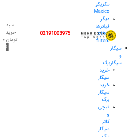
مکزیکو
Maxico
دیگر
سبد
فیلترها
خرید
02191003975
other
تومان
۰
filters
0
سیگار
و
سیگاربرگ
خرید
سیگار
خرید
سیگار
برگ
قیچی
و
کاتر
سیگار
برگ