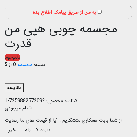
به من از طریق پیامک اطلاع بده
مجسمه چوبی هپی من
قدرت
ناموجود
دسته:
مجسمه
0 از 5
مقایسه
شناسه محصول:
7259882572092-1
اتمام موجودی
از شما بابت همکاری متشکریم .
آیا از قیمت های ما رضایت
دارید ؟
بله
خیر