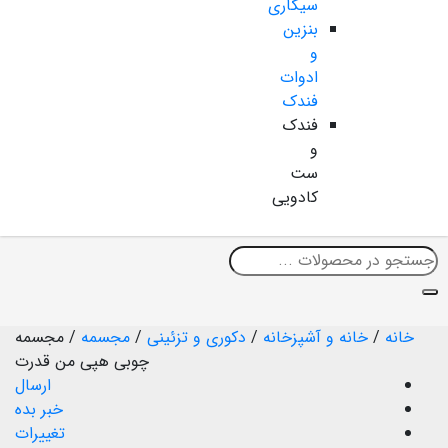
سیگاری
بنزین
و
ادوات
فندک
فندک
و
ست
کادویی
خانه
/
خانه و آشپزخانه
/
دکوری و تزئینی
/
مجسمه
/
مجسمه
چوبی هپی من قدرت
ارسال
خبر بده
تغییرات