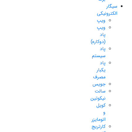
سیگار
الکترونیکی
ویپ
ویپ
پاد
(دوکاره)
پاد
سیستم
پاد
یکبار
مصرف
جویس
سالت
نیکوتین
کویل
و
اتومایزر
کارتریج