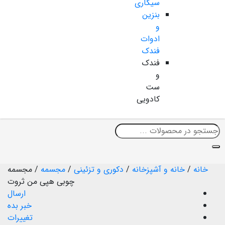
سیگاری
بنزین
و
ادوات
فندک
فندک
و
ست
کادویی
خانه
/
خانه و آشپزخانه
/
دکوری و تزئینی
/
مجسمه
/
مجسمه
چوبی هپی من ثروت
ارسال
خبر بده
تغییرات