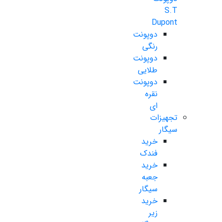
S.T
Dupont
دوپونت
رنگی
دوپونت
طلایی
دوپونت
نقره
ای
تجهیزات
سیگار
خرید
فندک
خرید
جعبه
سیگار
خرید
زیر