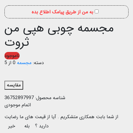
به من از طریق پیامک اطلاع بده
مجسمه چوبی هپی من
ثروت
ناموجود
دسته:
مجسمه
0 از 5
مقایسه
شناسه محصول:
36752897997
اتمام موجودی
از شما بابت همکاری متشکریم .
آیا از قیمت های ما رضایت
دارید ؟
بله
خیر