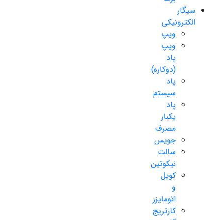
سیگار
الکترونیکی
ویپ
ویپ
پاد
(دوکاره)
پاد
سیستم
پاد
یکبار
مصرف
جویس
سالت
نیکوتین
کویل
و
اتومایزر
کارتریج