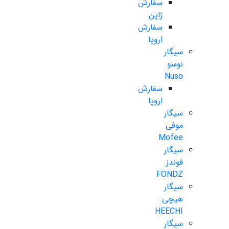
سفارش
ژاپن
سفارش
اروپا
سیگار
نوسو
Nuso
سفارش
اروپا
سیگار
موفی
Mofee
سیگار
فوندز
FONDZ
سیگار
هیچی
HEECHI
سیگار