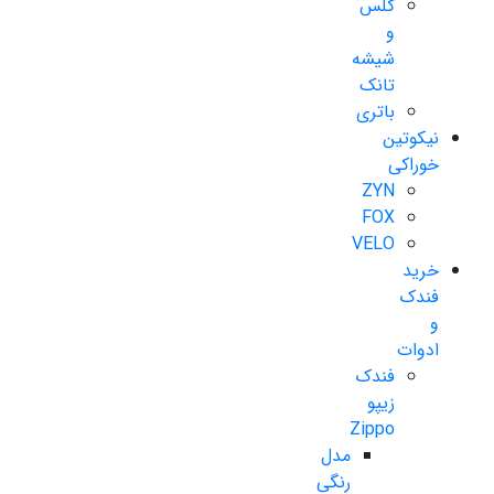
گلس
و
شیشه
تانک
باتری
نیکوتین
خوراکی
ZYN
FOX
VELO
خرید
فندک
و
ادوات
فندک
زیپو
Zippo
مدل
رنگی