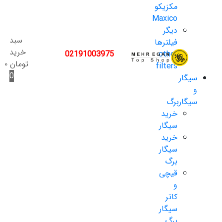
مکزیکو
Maxico
دیگر
سبد
فیلترها
خرید
02191003975
other
تومان
۰
filters
0
سیگار
و
سیگاربرگ
خرید
سیگار
خرید
سیگار
برگ
قیچی
و
کاتر
سیگار
برگ