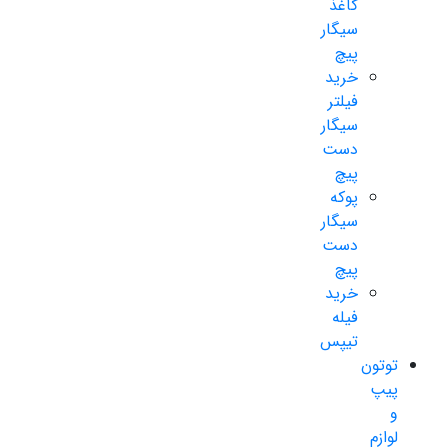
کاغذ
سیگار
پیچ
خرید
فیلتر
سیگار
دست
پیچ
پوکه
سیگار
دست
پیچ
خرید
فیله
تیپس
توتون
پیپ
و
لوازم