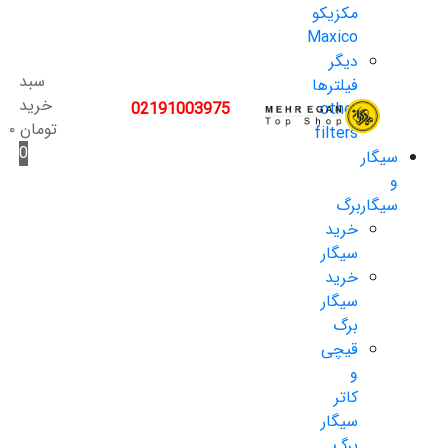
مکزیکو
Maxico
دیگر
سبد
فیلترها
خرید
02191003975
other
تومان
۰
filters
0
سیگار
و
سیگاربرگ
خرید
سیگار
خرید
سیگار
برگ
قیچی
و
کاتر
سیگار
برگ