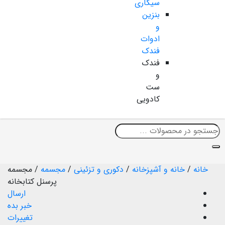
سیگاری
بنزین
و
ادوات
فندک
فندک
و
ست
کادویی
خانه
/
خانه و آشپزخانه
/
دکوری و تزئینی
/
مجسمه
/
مجسمه
پرسنل کتابخانه
ارسال
خبر بده
تغییرات