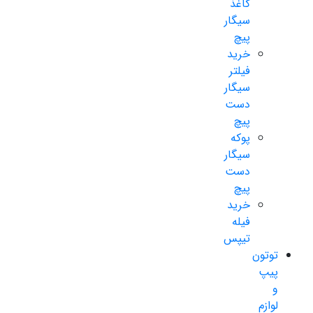
کاغذ
سیگار
پیچ
خرید
فیلتر
سیگار
دست
پیچ
پوکه
سیگار
دست
پیچ
خرید
فیله
تیپس
توتون
پیپ
و
لوازم