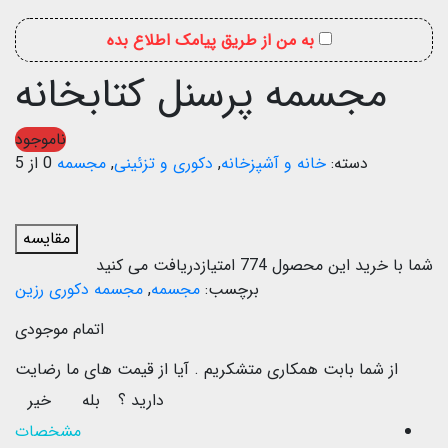
به من از طریق پیامک اطلاع بده
مجسمه پرسنل کتابخانه
ناموجود
دسته:
خانه و آشپزخانه
,
دکوری و تزئینی
,
مجسمه
0 از 5
مقایسه
شما با خرید این محصول
774
امتیازدریافت می کنید
برچسب:
مجسمه
,
مجسمه دکوری رزین
اتمام موجودی
از شما بابت همکاری متشکریم .
آیا از قیمت های ما رضایت
دارید ؟
بله
خیر
مشخصات