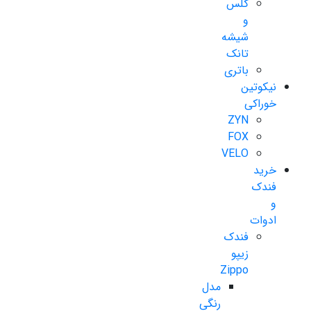
گلس
و
شیشه
تانک
باتری
نیکوتین
خوراکی
ZYN
FOX
VELO
خرید
فندک
و
ادوات
فندک
زیپو
Zippo
مدل
رنگی