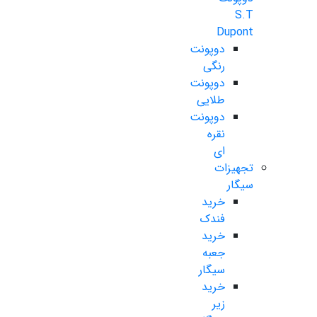
S.T
Dupont
دوپونت
رنگی
دوپونت
طلایی
دوپونت
نقره
ای
تجهیزات
سیگار
خرید
فندک
خرید
جعبه
سیگار
خرید
زیر