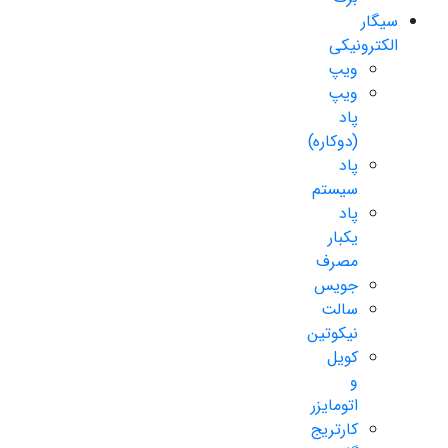
سیگار
الکترونیکی
ویپ
ویپ
پاد
(دوکاره)
پاد
سیستم
پاد
یکبار
مصرف
جویس
سالت
نیکوتین
کویل
و
اتومایزر
کارتریج