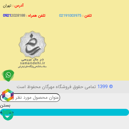
آدرس :
تهران
تلفن :
02191003975
تلفن همراه :
2028188
0921
© 1399
تمامی حقوق فروشگاه مهرگان محفوظ است
بستن
مقایسه