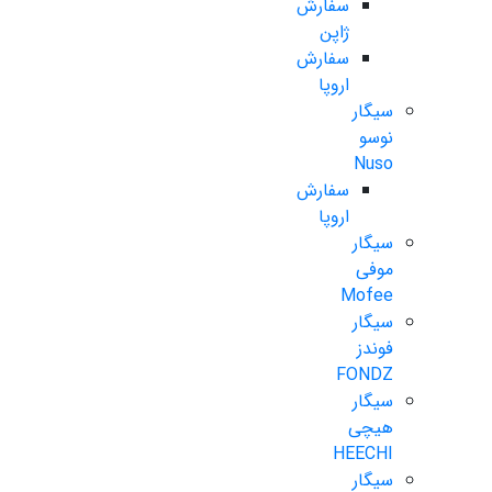
سفارش
ژاپن
سفارش
اروپا
سیگار
نوسو
Nuso
سفارش
اروپا
سیگار
موفی
Mofee
سیگار
فوندز
FONDZ
سیگار
هیچی
HEECHI
سیگار