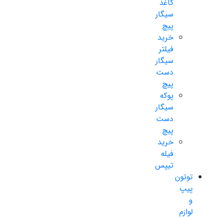
کاغذ
سیگار
پیچ
خرید
فیلتر
سیگار
دست
پیچ
پوکه
سیگار
دست
پیچ
خرید
فیله
تیپس
توتون
پیپ
و
لوازم