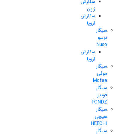
سفارش
ژاپن
سفارش
اروپا
سیگار
نوسو
Nuso
سفارش
اروپا
سیگار
موفی
Mofee
سیگار
فوندز
FONDZ
سیگار
هیچی
HEECHI
سیگار