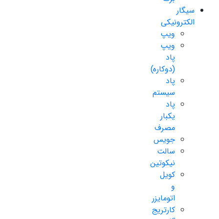
سیگار
الکترونیکی
ویپ
ویپ
پاد
(دوکاره)
پاد
سیستم
پاد
یکبار
مصرف
جویس
سالت
نیکوتین
کویل
و
اتومایزر
کارتریج