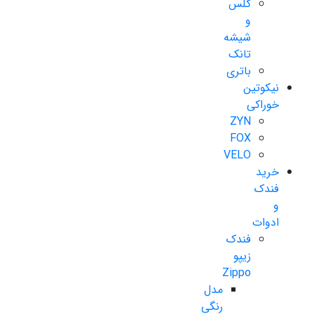
گلس
و
شیشه
تانک
باتری
نیکوتین
خوراکی
ZYN
FOX
VELO
خرید
فندک
و
ادوات
فندک
زیپو
Zippo
مدل
رنگی