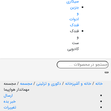
سیگاری
بنزین
و
ادوات
فندک
فندک
و
ست
کادویی
خانه
/
خانه و آشپزخانه
/
دکوری و تزئینی
/
مجسمه
/
مجسمه
مهماندار هواپیما
ارسال
خبر بده
تغییرات