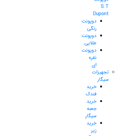
S.T
Dupont
دوپونت
رنگی
دوپونت
طلایی
دوپونت
نقره
ای
تجهیزات
سیگار
خرید
فندک
خرید
جعبه
سیگار
خرید
زیر