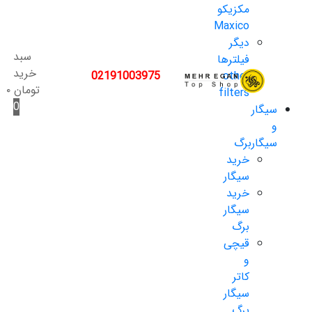
مکزیکو
Maxico
دیگر
سبد
فیلترها
خرید
02191003975
other
تومان
۰
filters
0
سیگار
و
سیگاربرگ
خرید
سیگار
خرید
سیگار
برگ
قیچی
و
کاتر
سیگار
برگ