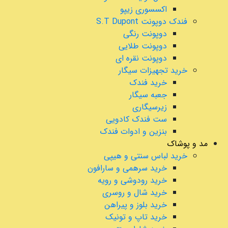
اکسسوری زیپو
فندک دوپونت S.T Dupont
دوپونت رنگی
دوپونت طلایی
دوپونت نقره ای
خرید تجهیزات سیگار
خرید فندک
جعبه سیگار
زیرسیگاری
ست فندک کادویی
بنزین و ادوات فندک
مد و پوشاک
خرید لباس سنتی و هیپی
خرید سرهمی و سارافون
خرید رودوشی و رویه
خرید شال و روسری
خرید بلوز و پیراهن
خرید تاپ و تونیک