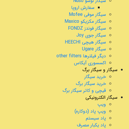
سیگار نوسو Nuso
سفارش اروپا
سیگار موفی Mofee
سیگار مکزیکو Maxico
سیگار فوندز FONDZ
سیگار جوی Joy
سیگار هیچی HEECHI
سیگار Ugare
دیگر فیلترها other filters
اکسسوری آیکاس
سیگار و سیگار برگ
خرید سیگار
خرید سیگار برگ
قیچی و کاتر سیگار برگ
سیگار الکترونیکی
ویپ
ویپ پاد (دوکاره)
پاد سیستم
پاد یکبار مصرف