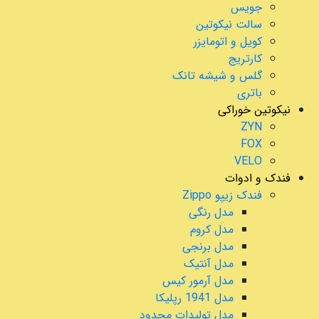
جویس
سالت نیکوتین
کویل و اتومایزر
کارتریج
گلس و شیشه تانک
باتری
نیکوتین خوراکی
ZYN
FOX
VELO
فندک و ادوات
فندک زیپو Zippo
مدل رنگی
مدل کروم
مدل برنجی
مدل آنتیک
مدل آرمور کیس
مدل 1941 رپلیکا
مدل تولیدات محدود