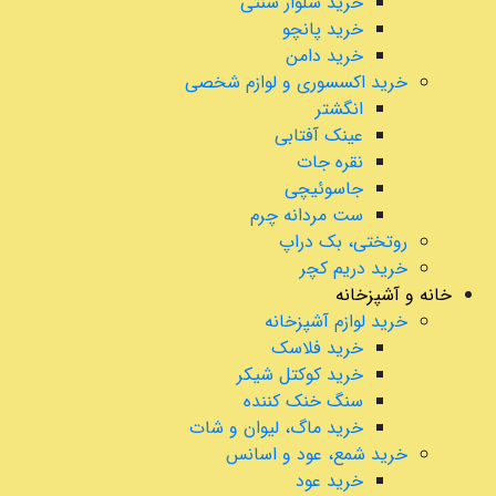
خرید شلوار سنتی
خرید پانچو
خرید دامن
خرید اکسسوری و لوازم شخصی
انگشتر
عینک آفتابی
نقره جات
جاسوئیچی
ست مردانه چرم
روتختی، بک دراپ
خرید دریم کچر
خانه و آشپزخانه
خرید لوازم آشپزخانه
خرید فلاسک
خرید کوکتل شیکر
سنگ خنک کننده
خرید ماگ، لیوان و شات
خرید شمع، عود و اسانس
خرید عود