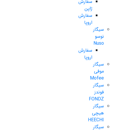
سفارش
ژاپن
سفارش
اروپا
سیگار
نوسو
Nuso
سفارش
اروپا
سیگار
موفی
Mofee
سیگار
فوندز
FONDZ
سیگار
هیچی
HEECHI
سیگار