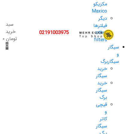
مکزیکو
Maxico
دیگر
سبد
فیلترها
خرید
02191003975
other
تومان
۰
filters
0
سیگار
و
سیگاربرگ
خرید
سیگار
خرید
سیگار
برگ
قیچی
و
کاتر
سیگار
برگ