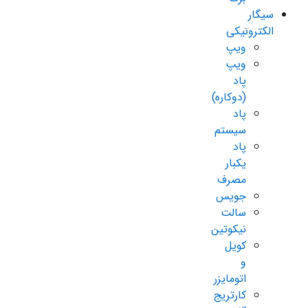
سیگار
الکترونیکی
ویپ
ویپ
پاد
(دوکاره)
پاد
سیستم
پاد
یکبار
مصرف
جویس
سالت
نیکوتین
کویل
و
اتومایزر
کارتریج