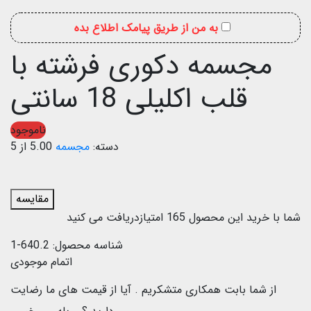
به من از طریق پیامک اطلاع بده
مجسمه دکوری فرشته با
قلب اکلیلی 18 سانتی
ناموجود
دسته:
مجسمه
5.00 از 5
مقایسه
شما با خرید این محصول
165
امتیازدریافت می کنید
شناسه محصول:
640.2-1
اتمام موجودی
از شما بابت همکاری متشکریم .
آیا از قیمت های ما رضایت