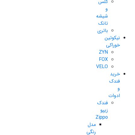
گلس
و
شیشه
تانک
باتری
نیکوتین
خوراکی
ZYN
FOX
VELO
خرید
فندک
و
ادوات
فندک
زیپو
Zippo
مدل
رنگی