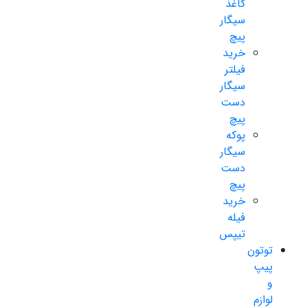
کاغذ
سیگار
پیچ
خرید
فیلتر
سیگار
دست
پیچ
پوکه
سیگار
دست
پیچ
خرید
فیله
تیپس
توتون
پیپ
و
لوازم