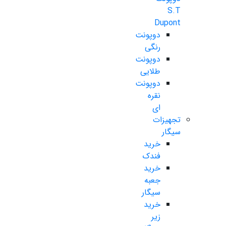
S.T
Dupont
دوپونت
رنگی
دوپونت
طلایی
دوپونت
نقره
ای
تجهیزات
سیگار
خرید
فندک
خرید
جعبه
سیگار
خرید
زیر