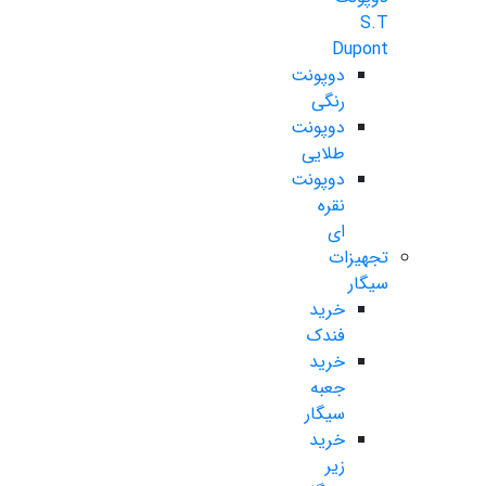
S.T
Dupont
دوپونت
رنگی
دوپونت
طلایی
دوپونت
نقره
ای
تجهیزات
سیگار
خرید
فندک
خرید
جعبه
سیگار
خرید
زیر