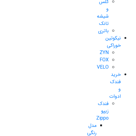
گلس
و
شیشه
تانک
باتری
نیکوتین
خوراکی
ZYN
FOX
VELO
خرید
فندک
و
ادوات
فندک
زیپو
Zippo
مدل
رنگی