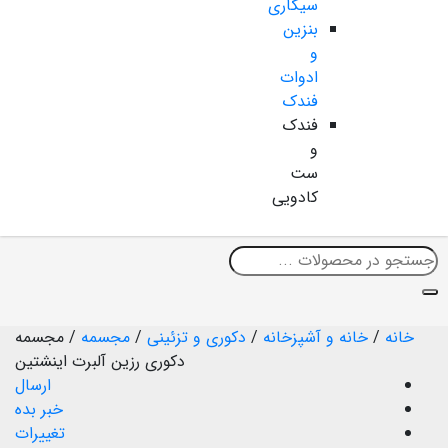
سیگاری
بنزین
و
ادوات
فندک
فندک
و
ست
کادویی
خانه
/
خانه و آشپزخانه
/
دکوری و تزئینی
/
مجسمه
/
مجسمه
دکوری رزین آلبرت اینشتین
ارسال
خبر بده
تغییرات