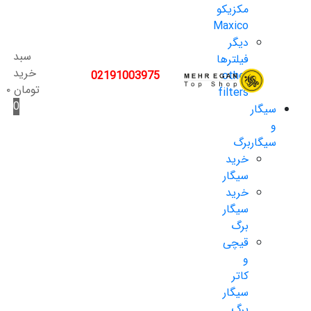
مکزیکو
Maxico
دیگر
سبد
فیلترها
خرید
02191003975
other
تومان
۰
filters
0
سیگار
و
سیگاربرگ
خرید
سیگار
خرید
سیگار
برگ
قیچی
و
کاتر
سیگار
برگ