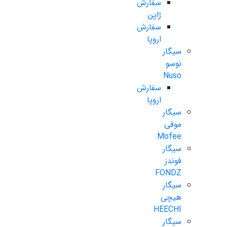
سفارش
ژاپن
سفارش
اروپا
سیگار
نوسو
Nuso
سفارش
اروپا
سیگار
موفی
Mofee
سیگار
فوندز
FONDZ
سیگار
هیچی
HEECHI
سیگار