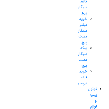
کاغذ
سیگار
پیچ
خرید
فیلتر
سیگار
دست
پیچ
پوکه
سیگار
دست
پیچ
خرید
فیله
تیپس
توتون
پیپ
و
لوازم