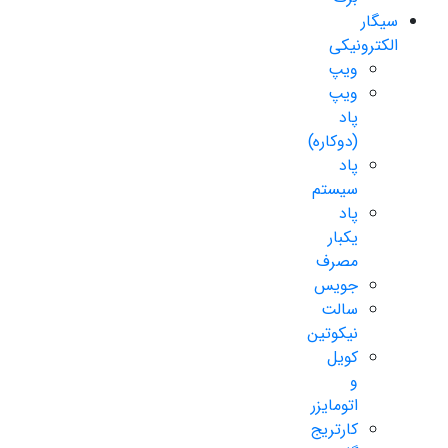
سیگار
الکترونیکی
ویپ
ویپ
پاد
(دوکاره)
پاد
سیستم
پاد
یکبار
مصرف
جویس
سالت
نیکوتین
کویل
و
اتومایزر
کارتریج