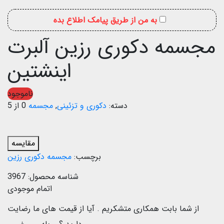
به من از طریق پیامک اطلاع بده
مجسمه دکوری رزین آلبرت
اینشتین
ناموجود
دسته:
دکوری و تزئینی
,
مجسمه
0 از 5
مقایسه
برچسب:
مجسمه دکوری رزین
شناسه محصول:
3967
اتمام موجودی
از شما بابت همکاری متشکریم .
آیا از قیمت های ما رضایت