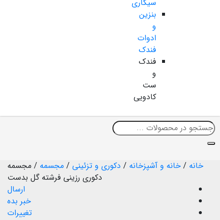
سیگاری
بنزین
و
ادوات
فندک
فندک
و
ست
کادویی
خانه
/
خانه و آشپزخانه
/
دکوری و تزئینی
/
مجسمه
/
مجسمه
دکوری رزینی فرشته گل بدست
ارسال
خبر بده
تغییرات