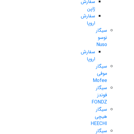
سفارش
ژاپن
سفارش
اروپا
سیگار
نوسو
Nuso
سفارش
اروپا
سیگار
موفی
Mofee
سیگار
فوندز
FONDZ
سیگار
هیچی
HEECHI
سیگار