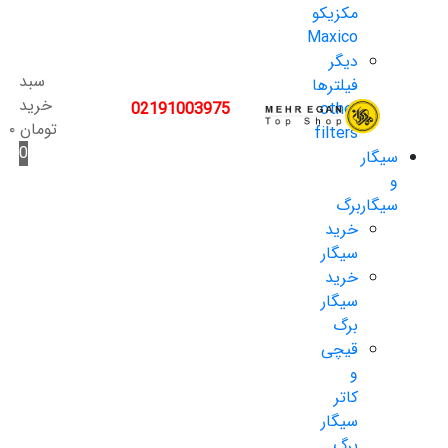
مکزیکو
Maxico
دیگر
سبد
فیلترها
خرید
02191003975
other
تومان
۰
filters
0
سیگار
و
سیگاربرگ
خرید
سیگار
خرید
سیگار
برگ
قیچی
و
کاتر
سیگار
برگ