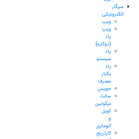
سیگار
الکترونیکی
ویپ
ویپ
پاد
(دوکاره)
پاد
سیستم
پاد
یکبار
مصرف
جویس
سالت
نیکوتین
کویل
و
اتومایزر
کارتریج