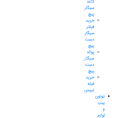
کاغذ
سیگار
پیچ
خرید
فیلتر
سیگار
دست
پیچ
پوکه
سیگار
دست
پیچ
خرید
فیله
تیپس
توتون
پیپ
و
لوازم