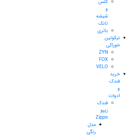
گلس
و
شیشه
تانک
باتری
نیکوتین
خوراکی
ZYN
FOX
VELO
خرید
فندک
و
ادوات
فندک
زیپو
Zippo
مدل
رنگی