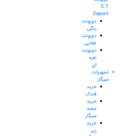
S.T
Dupont
دوپونت
رنگی
دوپونت
طلایی
دوپونت
نقره
ای
تجهیزات
سیگار
خرید
فندک
خرید
جعبه
سیگار
خرید
زیر