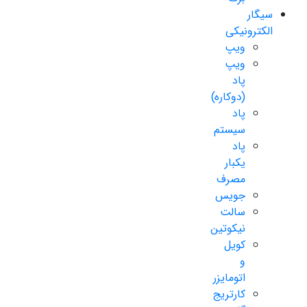
سیگار
الکترونیکی
ویپ
ویپ
پاد
(دوکاره)
پاد
سیستم
پاد
یکبار
مصرف
جویس
سالت
نیکوتین
کویل
و
اتومایزر
کارتریج