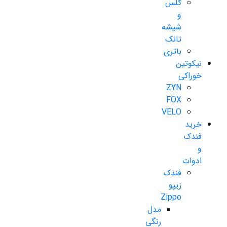
گلس
و
شیشه
تانک
باتری
نیکوتین
خوراکی
ZYN
FOX
VELO
خرید
فندک
و
ادوات
فندک
زیپو
Zippo
مدل
رنگی