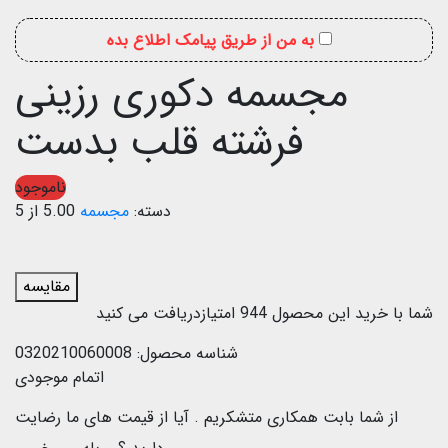
به من از طریق پیامک اطلاع بده
مجسمه دکوری رزینی
فرشته قلب بدست
ناموجود
دسته:
مجسمه
5.00 از 5
مقایسه
شما با خرید این محصول
944
امتیازدریافت می کنید
شناسه محصول:
0320210060008
اتمام موجودی
از شما بابت همکاری متشکریم .
آیا از قیمت های ما رضایت