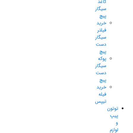
کاغذ
سیگار
پیچ
خرید
فیلتر
سیگار
دست
پیچ
پوکه
سیگار
دست
پیچ
خرید
فیله
تیپس
توتون
پیپ
و
لوازم