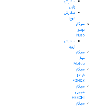
سفارش
ژاپن
سفارش
اروپا
سیگار
نوسو
Nuso
سفارش
اروپا
سیگار
موفی
Mofee
سیگار
فوندز
FONDZ
سیگار
هیچی
HEECHI
سیگار