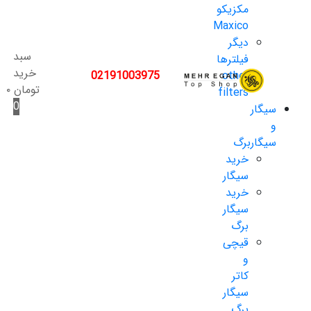
مکزیکو
Maxico
دیگر
سبد
فیلترها
خرید
02191003975
other
تومان
۰
filters
0
سیگار
و
سیگاربرگ
خرید
سیگار
خرید
سیگار
برگ
قیچی
و
کاتر
سیگار
برگ