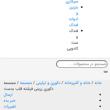
سیگاری
بنزین
و
ادوات
فندک
فندک
و
ست
کادویی
خانه
/
خانه و آشپزخانه
/
دکوری و تزئینی
/
مجسمه
/
مجسمه
دکوری رزینی فرشته قلب بدست
ارسال
خبر بده
تغییرات