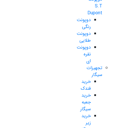
S.T
Dupont
دوپونت
رنگی
دوپونت
طلایی
دوپونت
نقره
ای
تجهیزات
سیگار
خرید
فندک
خرید
جعبه
سیگار
خرید
زیر