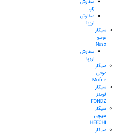
سفارش
ژاپن
سفارش
اروپا
سیگار
نوسو
Nuso
سفارش
اروپا
سیگار
موفی
Mofee
سیگار
فوندز
FONDZ
سیگار
هیچی
HEECHI
سیگار