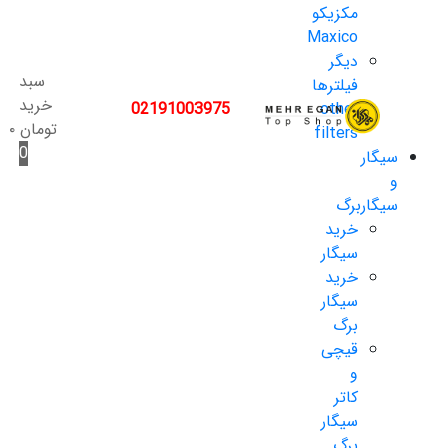
مکزیکو
Maxico
دیگر
سبد
فیلترها
خرید
02191003975
other
تومان
۰
filters
0
سیگار
و
سیگاربرگ
خرید
سیگار
خرید
سیگار
برگ
قیچی
و
کاتر
سیگار
برگ