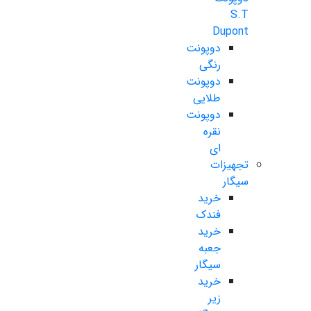
S.T
Dupont
دوپونت
رنگی
دوپونت
طلایی
دوپونت
نقره
ای
تجهیزات
سیگار
خرید
فندک
خرید
جعبه
سیگار
خرید
زیر