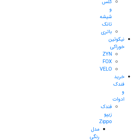
گلس
و
شیشه
تانک
باتری
نیکوتین
خوراکی
ZYN
FOX
VELO
خرید
فندک
و
ادوات
فندک
زیپو
Zippo
مدل
رنگی