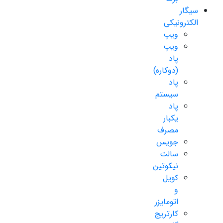
سیگار
الکترونیکی
ویپ
ویپ
پاد
(دوکاره)
پاد
سیستم
پاد
یکبار
مصرف
جویس
سالت
نیکوتین
کویل
و
اتومایزر
کارتریج