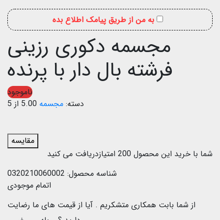
به من از طریق پیامک اطلاع بده
مجسمه دکوری رزینی
فرشته بال دار با پرنده
ناموجود
دسته:
مجسمه
5.00 از 5
مقایسه
شما با خرید این محصول
200
امتیازدریافت می کنید
شناسه محصول:
0320210060002
اتمام موجودی
از شما بابت همکاری متشکریم .
آیا از قیمت های ما رضایت