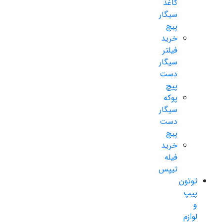
کاغذ
سیگار
پیچ
خرید
فیلتر
سیگار
دست
پیچ
پوکه
سیگار
دست
پیچ
خرید
فیله
تیپس
توتون
پیپ
و
لوازم