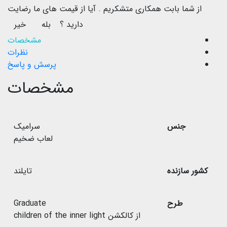
از شما بابت همکاری متشکریم .
آیا از قیمت های ما رضایت
دارید ؟
بله
خیر
مشخصات
نظرات
پرسش و پاسخ
مشخصات
جنس
سرامیک
لعاب ضخیم
کشور سازنده
تایلند
طرح
Graduate
از کالکشن children of the inner light