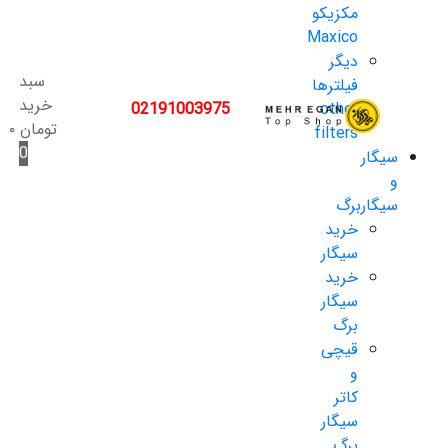
مکزیکو
Maxico
دیگر
سبد
فیلترها
خرید
02191003975
other
تومان
۰
filters
0
سیگار
و
سیگاربرگ
خرید
سیگار
خرید
سیگار
برگ
قیچی
و
کاتر
سیگار
برگ