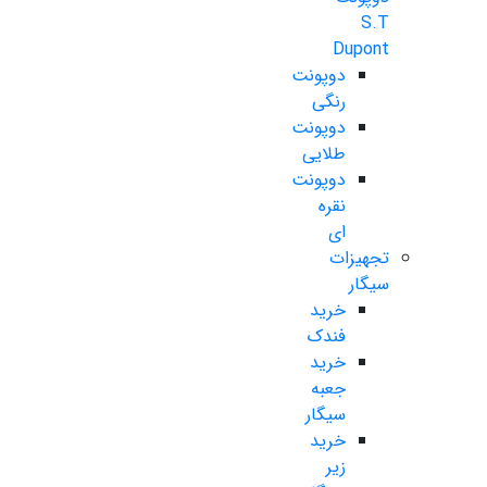
S.T
Dupont
دوپونت
رنگی
دوپونت
طلایی
دوپونت
نقره
ای
تجهیزات
سیگار
خرید
فندک
خرید
جعبه
سیگار
خرید
زیر