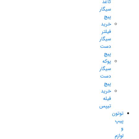
کاغذ
سیگار
پیچ
خرید
فیلتر
سیگار
دست
پیچ
پوکه
سیگار
دست
پیچ
خرید
فیله
تیپس
توتون
پیپ
و
لوازم