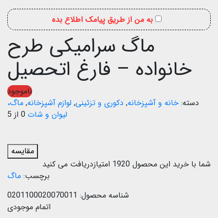
به من از طریق پیامک اطلاع بده
ماگ سرامیکی طرح
خانواده – فارغ اتحصیل
ناموجود
دسته:
خانه و آشپزخانه
,
دکوری و تزئینی
,
لوازم آشپزخانه
,
ماگ،
لیوان و شات
0 از 5
مقایسه
شما با خرید این محصول
1920
امتیازدریافت می کنید
برچسب:
ماگ
شناسه محصول:
0201100020070011
اتمام موجودی