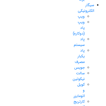
سیگار
الکترونیکی
ویپ
ویپ
پاد
(دوکاره)
پاد
سیستم
پاد
یکبار
مصرف
جویس
سالت
نیکوتین
کویل
و
اتومایزر
کارتریج