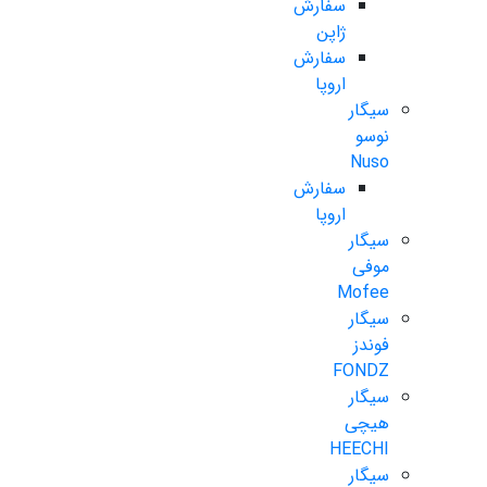
سفارش
ژاپن
سفارش
اروپا
سیگار
نوسو
Nuso
سفارش
اروپا
سیگار
موفی
Mofee
سیگار
فوندز
FONDZ
سیگار
هیچی
HEECHI
سیگار