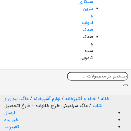
سیگاری
بنزین
و
ادوات
فندک
فندک
و
ست
کادویی
خانه
/
خانه و آشپزخانه
/
لوازم آشپزخانه
/
ماگ، لیوان و
شات
/
ماگ سرامیکی طرح خانواده – فارغ اتحصیل
ارسال
خبر بده
تغییرات