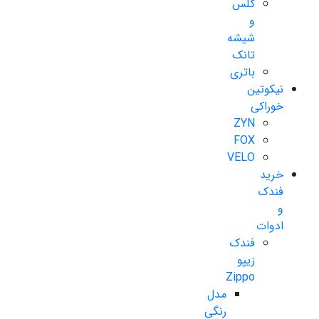
گلس
و
شیشه
تانک
باتری
نیکوتین
خوراکی
ZYN
FOX
VELO
خرید
فندک
و
ادوات
فندک
زیپو
Zippo
مدل
رنگی