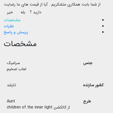
از شما بابت همکاری متشکریم .
آیا از قیمت های ما رضایت
دارید ؟
بله
خیر
مشخصات
نظرات
پرسش و پاسخ
مشخصات
جنس
سرامیک
لعاب ضخیم
کشور سازنده
تایلند
طرح
Aunt
از کالکشن children of the inner light