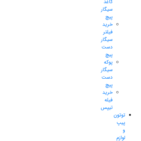
کاغذ
سیگار
پیچ
خرید
فیلتر
سیگار
دست
پیچ
پوکه
سیگار
دست
پیچ
خرید
فیله
تیپس
توتون
پیپ
و
لوازم