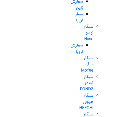
سفارش
ژاپن
سفارش
اروپا
سیگار
نوسو
Nuso
سفارش
اروپا
سیگار
موفی
Mofee
سیگار
فوندز
FONDZ
سیگار
هیچی
HEECHI
سیگار