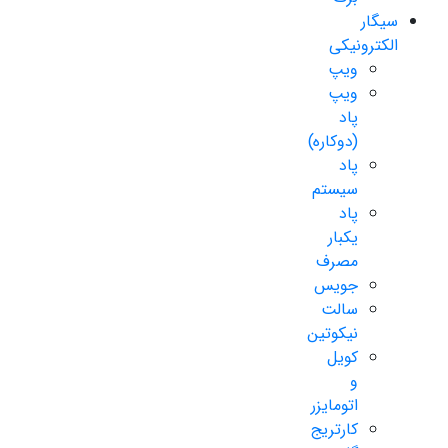
سیگار
الکترونیکی
ویپ
ویپ
پاد
(دوکاره)
پاد
سیستم
پاد
یکبار
مصرف
جویس
سالت
نیکوتین
کویل
و
اتومایزر
کارتریج