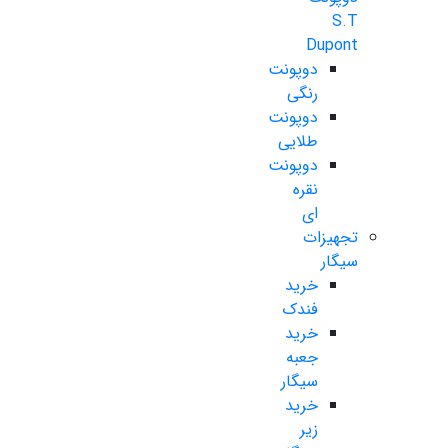
S.T
Dupont
دوپونت
رنگی
دوپونت
طلایی
دوپونت
نقره
ای
تجهیزات
سیگار
خرید
فندک
خرید
جعبه
سیگار
خرید
زیر