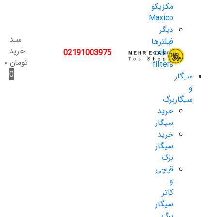
مکزیکو
Maxico
دیگر
سبد
فیلترها
خرید
02191003975
other
تومان
۰
filters
0
سیگار
و
سیگاربرگ
خرید
سیگار
خرید
سیگار
برگ
قیچی
و
کاتر
سیگار
برگ