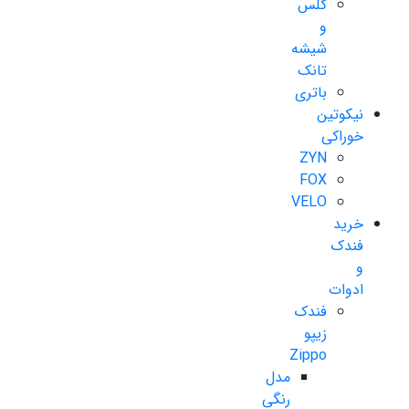
گلس
و
شیشه
تانک
باتری
نیکوتین
خوراکی
ZYN
FOX
VELO
خرید
فندک
و
ادوات
فندک
زیپو
Zippo
مدل
رنگی